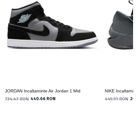
JORDAN Incaltaminte Air Jordan 1 Mid
NIKE Incaltamin
734.47 RON
440.66 RON
445.91 RON
267