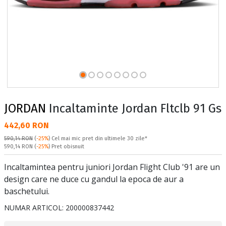
JORDAN
Incaltaminte Jordan Fltclb 91 Gs
Текуща цена:
442,60 RON
590,14 RON
(
-25%
)
Cel mai mic pret din ultimele 30 zile*
Pret obisnuit:
590,14 RON
(
-25%
) Pret obisnuit
Incaltamintea pentru juniori Jordan Flight Club '91 are un
design care ne duce cu gandul la epoca de aur a
baschetului.
NUMAR ARTICOL:
200000837442