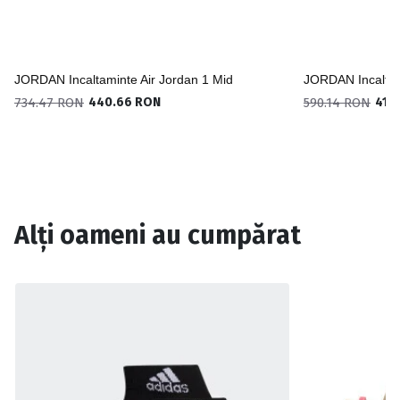
JORDAN Incaltaminte Air Jordan 1 Mid
JORDAN Incaltam
734.47 RON
440.66 RON
590.14 RON
413
Alți oameni au cumpărat