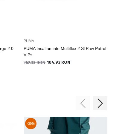
PUMA
ADIDAS ORI
rge 2.0
PUMA Incaltaminte Multiflex 2 Sl Paw Patrol
ADIDAS ORI
V Ps
178.33 RO
262.33 RON
104.93 RON
-30%