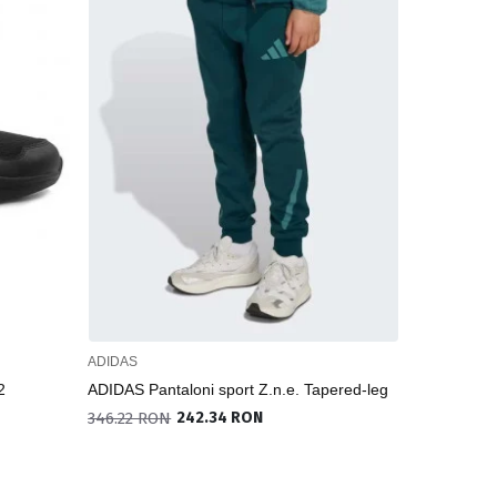
ADIDAS
ADIDAS
2
ADIDAS Pantaloni sport Z.n.e. Tapered-leg
ADIDAS Sos
Pairs Per 
346.22 RON
242.34 RON
50.31 RON