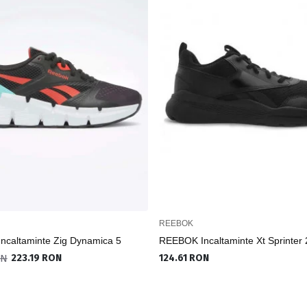
REEBOK
caltaminte Zig Dynamica 5
REEBOK Incaltaminte Xt Sprinter 
ON
223.19 RON
124.61 RON