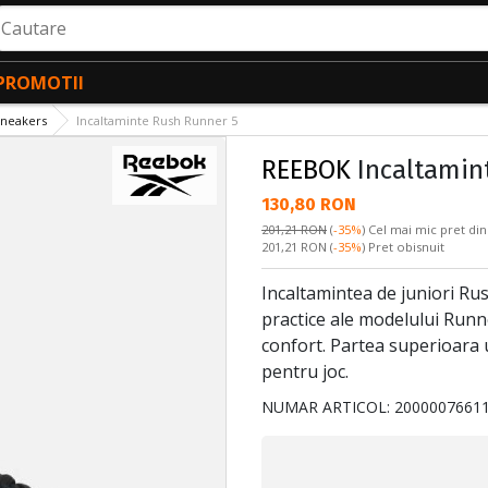
autare
PROMOTII
sneakers
Incaltaminte Rush Runner 5
REEBOK
Incaltamin
Текуща цена:
130,80 RON
201,21 RON
(
-35%
)
Cel mai mic pret din
Pret obisnuit:
201,21 RON
(
-35%
) Pret obisnuit
Incaltamintea de juniori Rus
practice ale modelului Run
confort. Partea superioara 
pentru joc.
NUMAR ARTICOL:
2000007661