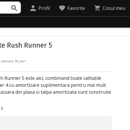
Profil
Favorite
Cosul meu
te Rush Runner 5
 ultimele 30 zile*
h Runner 5 este aici, combinand toate calitatile
ner 4 cu amortizare suplimentara pentru mai mult
usoara din plasa si talpa amortizata sunt construite
13