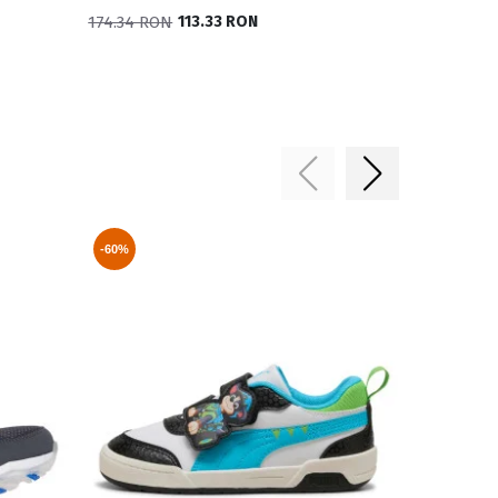
174.34 RON
113.33 RON
185.10 RON
-60%