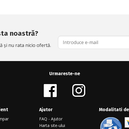
ista noastră?
și nu rata nicio ofertă.
Urmareste-ne
ient
Ajutor
Modalitati de
mpar
FAQ - Ajutor
Harta site-ului