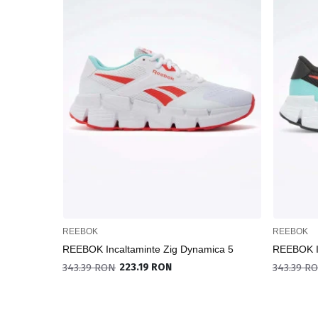
REEBOK
REEBOK
REEBOK Incaltaminte Zig Dynamica 5
REEBOK In
343.39 RON
223.19 RON
343.39 R