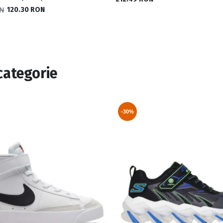
ON
120.30 RON
categorie
-30%