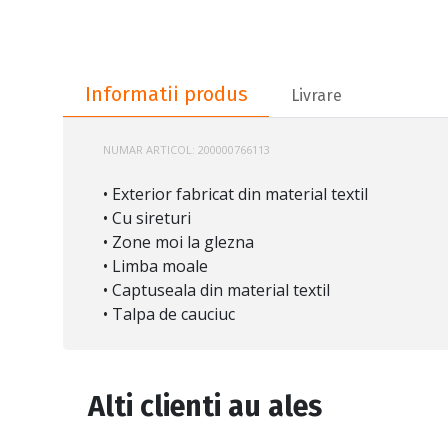
Informatii produs
Informatii produs
Livrare
NUMAR ARTICOL:
200000766113
100209177
• Exterior fabricat din material textil
• Cu sireturi
• Zone moi la glezna
• Limba moale
• Captuseala din material textil
• Talpa de cauciuc
Alti clienti au ales