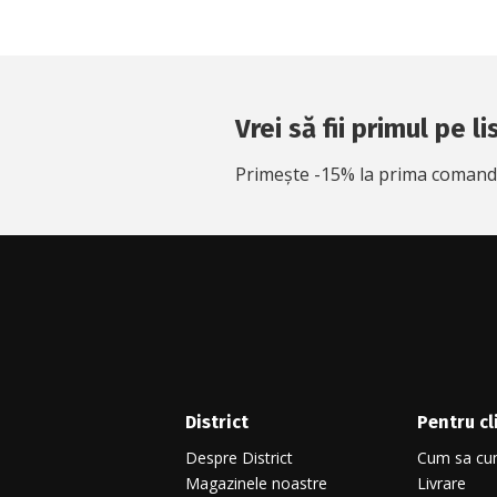
Vrei să fii primul pe l
Primește -15% la prima comandă 
District
Pentru cl
Despre District
Cum sa cu
Magazinele noastre
Livrare