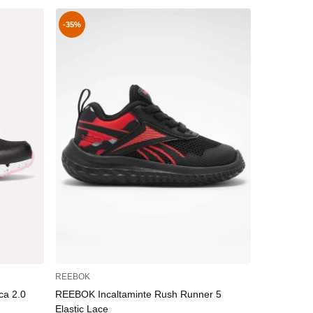
-35%
-35%
REEBOK
REEBOK
ca 2.0
REEBOK Incaltaminte Rush Runner 5
REEBOK Inc
Elastic Lace
Elastic Lac