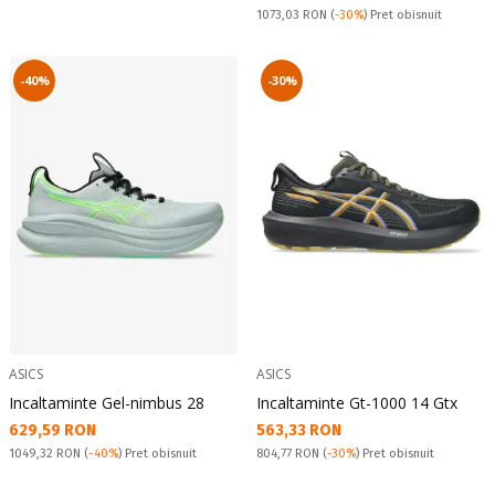
Pret obisnuit:
1073,03 RON
(
-30%
) Pret obisnuit
-40%
-30%
ASICS
ASICS
Incaltaminte Gel-nimbus 28
Incaltaminte Gt-1000 14 Gtx
Текуща цена:
Текуща цена:
629,59 RON
563,33 RON
Pret obisnuit:
Pret obisnuit:
1049,32 RON
(
-40%
) Pret obisnuit
804,77 RON
(
-30%
) Pret obisnuit