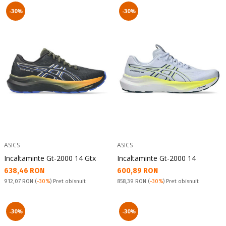
-30%
-30%
ASICS
ASICS
Incaltaminte Gt-2000 14 Gtx
Incaltaminte Gt-2000 14
Текуща цена:
Текуща цена:
638,46 RON
600,89 RON
Pret obisnuit:
Pret obisnuit:
912,07 RON
(
-30%
) Pret obisnuit
858,39 RON
(
-30%
) Pret obisnuit
-30%
-30%