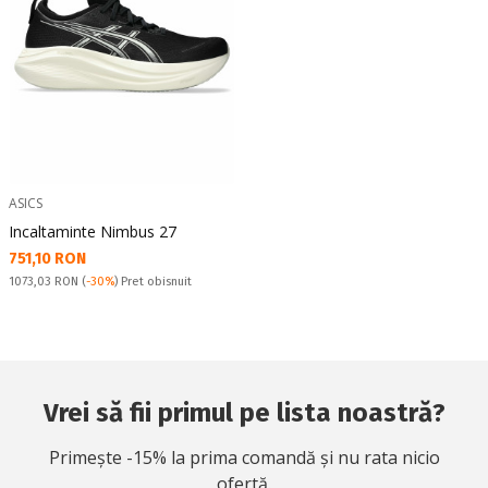
ASICS
Incaltaminte Nimbus 27
Текуща цена:
751,10 RON
Pret obisnuit:
1073,03 RON
(
-30%
) Pret obisnuit
Vrei să fii primul pe lista noastră?
Primește -15% la prima comandă și nu rata nicio
ofertă.