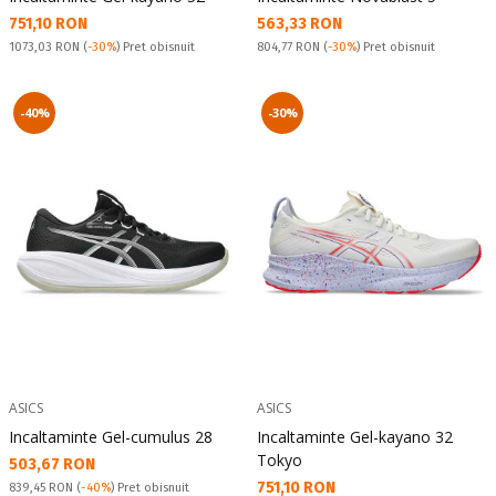
Текуща цена:
Текуща цена:
751,10 RON
563,33 RON
Pret obisnuit:
Pret obisnuit:
1073,03 RON
(
-30%
) Pret obisnuit
804,77 RON
(
-30%
) Pret obisnuit
-40%
-30%
ASICS
ASICS
Incaltaminte Gel-cumulus 28
Incaltaminte Gel-kayano 32
Tokyo
Текуща цена:
503,67 RON
Текуща цена:
751,10 RON
Pret obisnuit:
839,45 RON
(
-40%
) Pret obisnuit