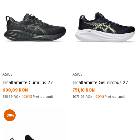
ASICS
ASICS
Incaltaminte Cumulus 27
Incaltaminte Gel-nimbus 27
Текуща цена:
Текуща цена:
600,89 RON
751,10 RON
Pret obisnuit:
Pret obisnuit:
858,39 RON
(
-30%
) Pret obisnuit
1073,03 RON
(
-30%
) Pret obisnuit
-30%