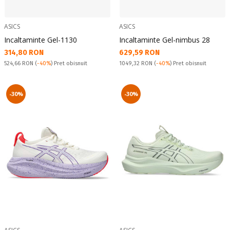
ASICS
ASICS
Incaltaminte Gel-1130
Incaltaminte Gel-nimbus 28
Текуща цена:
Текуща цена:
314,80 RON
629,59 RON
Pret obisnuit:
Pret obisnuit:
524,66 RON
(
-40%
) Pret obisnuit
1049,32 RON
(
-40%
) Pret obisnuit
-30%
-30%