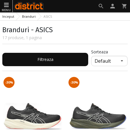
MENIU
Inceput
Branduri
ASICS
Branduri - ASICS
17 produse, 1 pagina
Sorteaza
Filtreaza
-30%
-30%