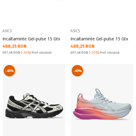
ASICS
ASICS
Incaltaminte Gel-pulse 15 Gtx
Incaltaminte Gel-pulse 15 Gtx
Текуща цена:
Текуща цена:
488,25 RON
488,25 RON
Pret obisnuit:
Pret obisnuit:
697,48 RON
(
-30%
) Pret obisnuit
697,48 RON
(
-30%
) Pret obisnuit
-40%
-40%