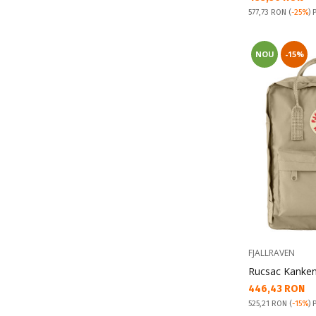
Pret obisnuit:
577,73 RON
(
-25%
) 
NOU
-15%
FJALLRAVEN
Rucsac Kanke
Текуща цена:
446,43 RON
Pret obisnuit:
525,21 RON
(
-15%
) 