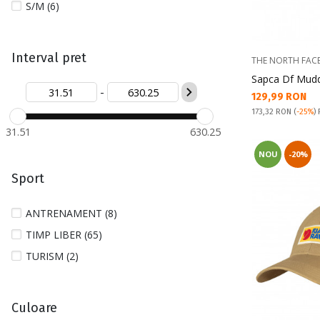
S/M (6)
Interval pret
THE NORTH FAC
Sapca Df Mudd
-
Текуща цена:
129,99 RON
Pret obisnuit:
173,32 RON
(
-25%
)
31.51
630.25
NOU
-20%
Sport
ANTRENAMENT (8)
TIMP LIBER (65)
TURISM (2)
Culoare