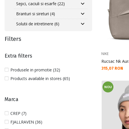
Sepci, caciuli si esarfe (22)
Branturi si sireturi (4)
Solutii de intretinere (6)
Filters
NIKE
Extra filters
Rucsac Nk Aur
Текуща цена:
315,07 RON
Produsele in promotie (32)
Products available in stores (65)
NOU
Marca
CREP (7)
FJALLRAVEN (36)