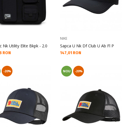
NIKE
 Nk Utility Elite Bkpk - 2.0
Sapca U Nk Df Club U Ab Fl P
а цена:
Текуща цена:
8 RON
147,01 RON
-20%
NOU
-20%