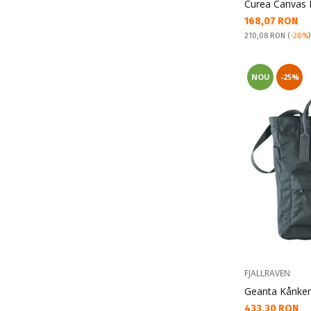
Curea Canvas 
Текуща цена:
168,07 RON
Pret obisnuit:
210,08 RON
(
-20%
NOU
-25%
FJALLRAVEN
Geanta Kånke
Текуща цена:
433,30 RON