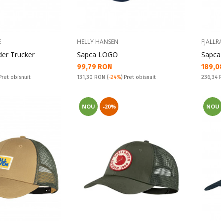
E
HELLY HANSEN
FJALLR
er Trucker
Sapca LOGO
Sapca
Текуща цена:
Текущ
99,79 RON
189,0
Pret obisnuit:
Pret obi
 Pret obisnuit
131,30 RON
(
-24%
) Pret obisnuit
236,34
NOU
-20%
NOU