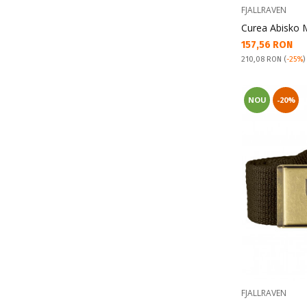
FJALLRAVEN
Curea Abisko
Текуща цена:
157,56 RON
Pret obisnuit:
210,08 RON
(
-25%
)
NOU
-20%
FJALLRAVEN