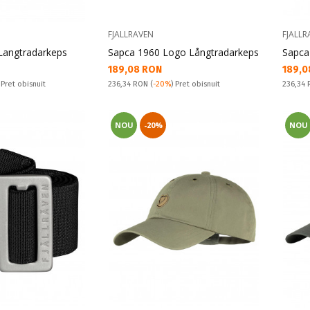
FJALLRAVEN
FJALLR
Langtradarkeps
Sapca 1960 Logo Långtradarkeps
Sapca
Текуща цена:
Текущ
189,08 RON
189,0
Pret obisnuit:
Pret obi
 Pret obisnuit
236,34 RON
(
-20%
) Pret obisnuit
236,34
NOU
-20%
NOU