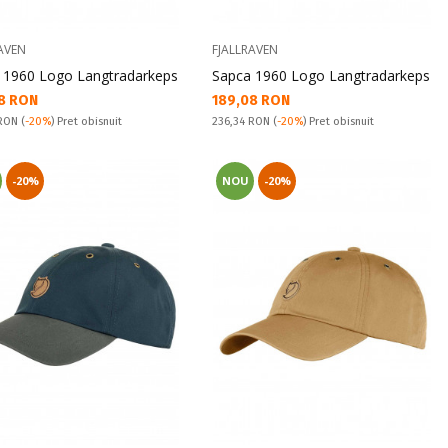
AVEN
FJALLRAVEN
 1960 Logo Langtradarkeps
Sapca 1960 Logo Langtradarkeps
а цена:
Текуща цена:
8 RON
189,08 RON
snuit:
Pret obisnuit:
 RON
(
-20%
) Pret obisnuit
236,34 RON
(
-20%
) Pret obisnuit
-20%
NOU
-20%