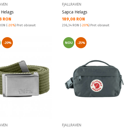
AVEN
FJALLRAVEN
 Helags
Sapca Helags
а цена:
Текуща цена:
8 RON
189,08 RON
snuit:
Pret obisnuit:
 RON
(
-20%
) Pret obisnuit
236,34 RON
(
-20%
) Pret obisnuit
-20%
NOU
-25%
AVEN
FJALLRAVEN