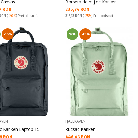
 Canvas
Borseta de mijloc Kanken
а цена:
Текуща цена:
7 RON
236,34 RON
snuit:
Pret obisnuit:
 RON
(
-20%
) Pret obisnuit
315,13 RON
(
-25%
) Pret obisnuit
-15%
NOU
-15%
AVEN
FJALLRAVEN
c Kanken Laptop 15
Rucsac Kanken
а цена:
Текуща цена:
6 RON
446,43 RON