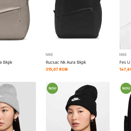
NIKE
NIKE
a Bkpk
Rucsac Nk Aura Bkpk
Fes U
Текуща цена:
Текущ
315,07 RON
147,6
NOU
NOU