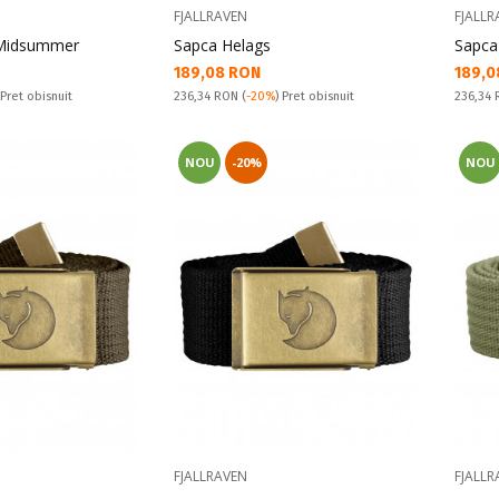
FJALLRAVEN
FJALLR
 Midsummer
Sapca Helags
Sapca
Текуща цена:
Текущ
189,08 RON
189,0
Pret obisnuit:
Pret obi
 Pret obisnuit
236,34 RON
(
-20%
) Pret obisnuit
236,34
NOU
-20%
NOU
FJALLRAVEN
FJALLR