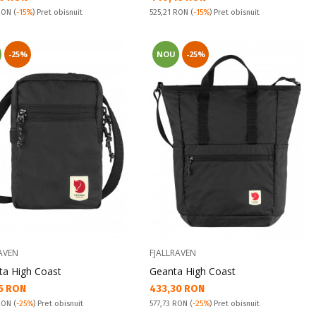
snuit:
Pret obisnuit:
 RON
(
-15%
) Pret obisnuit
525,21 RON
(
-15%
) Pret obisnuit
-25%
NOU
-25%
AVEN
FJALLRAVEN
ta High Coast
Geanta High Coast
а цена:
Текуща цена:
5 RON
433,30 RON
snuit:
Pret obisnuit:
 RON
(
-25%
) Pret obisnuit
577,73 RON
(
-25%
) Pret obisnuit