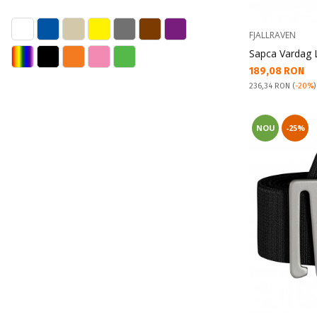
FJALLRAVEN
Sapca Vardag 
Текуща цена:
189,08 RON
Pret obisnuit:
236,34 RON
(
-20%
)
NOU
-25%