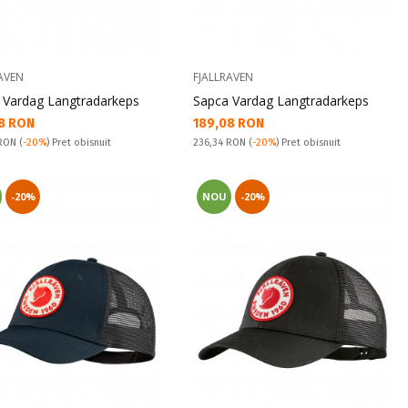
AVEN
FJALLRAVEN
 Vardag Langtradarkeps
Sapca Vardag Langtradarkeps
а цена:
Текуща цена:
8 RON
189,08 RON
snuit:
Pret obisnuit:
 RON
(
-20%
) Pret obisnuit
236,34 RON
(
-20%
) Pret obisnuit
-20%
NOU
-20%