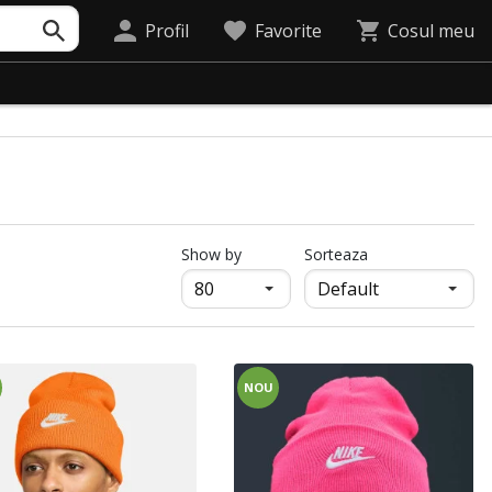
Profil
Favorite
Cosul meu
продукти на страница
Show by
Sorteaza
NOU