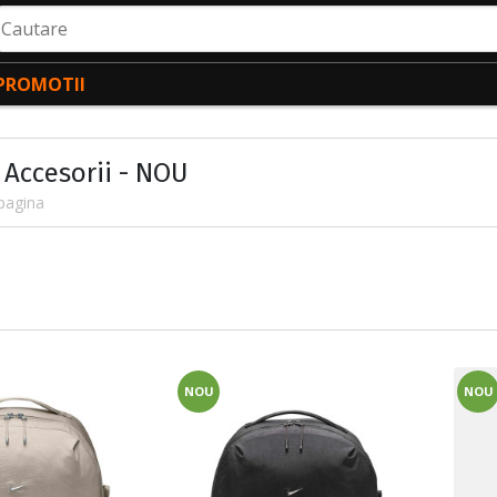
autare
PROMOTII
 Accesorii - NOU
pagina
NOU
NOU