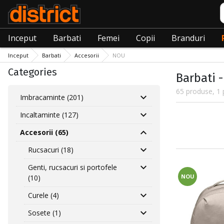
C
Inceput
Barbati
Femei
Copii
Branduri
Inceput
Barbati
Accesorii
NOU
Categories
Barbati -
65 produse, 1 
Imbracaminte (201)
Incaltaminte (127)
Accesorii (65)
Rucsacuri (18)
Genti, rucsacuri si portofele
NOU
(10)
Curele (4)
Sosete (1)