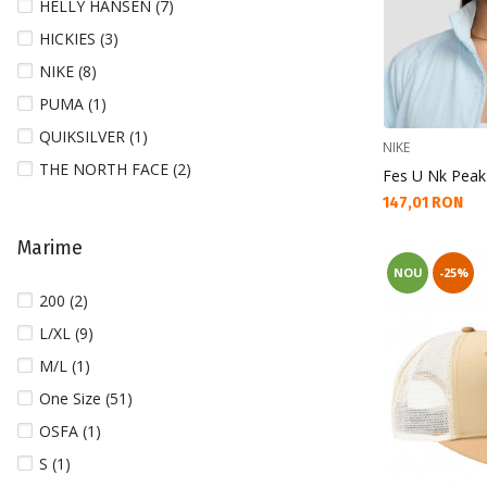
HELLY HANSEN (7)
HICKIES (3)
NIKE (8)
PUMA (1)
QUIKSILVER (1)
NIKE
THE NORTH FACE (2)
Fes U Nk Peak
Текуща цена:
147,01 RON
Marime
NOU
-25%
200 (2)
L/XL (9)
M/L (1)
One Size (51)
OSFA (1)
S (1)