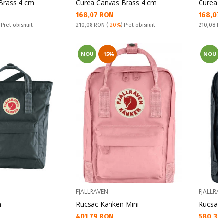
Brass 4 cm
Curea Canvas Brass 4 cm
Curea
Текуща цена:
Текущ
168,07 RON
168,0
Pret obisnuit:
Pret obi
) Pret obisnuit
210,08 RON
(
-20%
) Pret obisnuit
210,08
NOU
-15%
NOU
FJALLRAVEN
FJALLR
n
Rucsac Kanken Mini
Rucsa
Текуща цена:
Текущ
401,79 RON
580,3