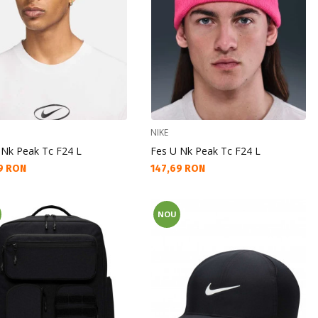
NIKE
 Nk Peak Tc F24 L
Fes U Nk Peak Tc F24 L
а цена:
Текуща цена:
9 RON
147,69 RON
NOU