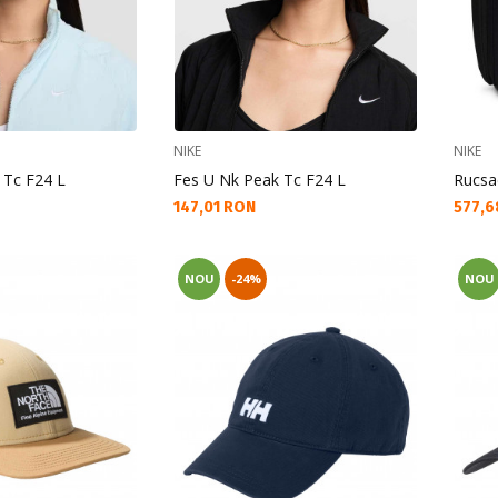
NIKE
NIKE
 Tc F24 L
Fes U Nk Peak Tc F24 L
Rucsac
Текуща цена:
Текущ
147,01 RON
577,6
NOU
-24%
NOU