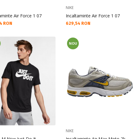
NIKE
aminte Air Force 1 07
Incaltaminte Air Force 1 07
а цена:
Текуща цена:
4 RON
629,54 RON
NOU
NIKE
u M Nsw Just Do It
Incaltaminte Air Max Moto 2k