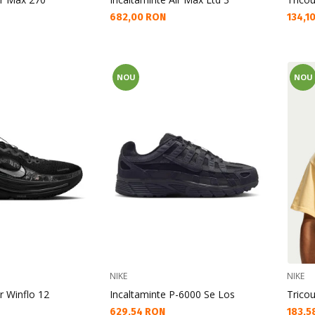
Текуща цена:
Текущ
682,00 RON
134,1
NOU
NOU
NIKE
NIKE
r Winflo 12
Incaltaminte P-6000 Se Los
Trico
Текуща цена:
Текущ
629,54 RON
183,5