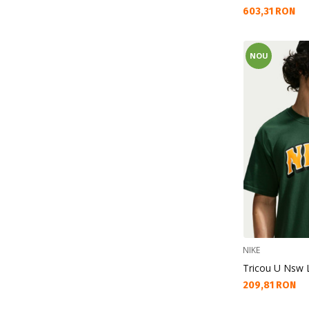
Текуща цена:
603,31 RON
NOU
NIKE
Tricou U Nsw 
Текуща цена:
209,81 RON