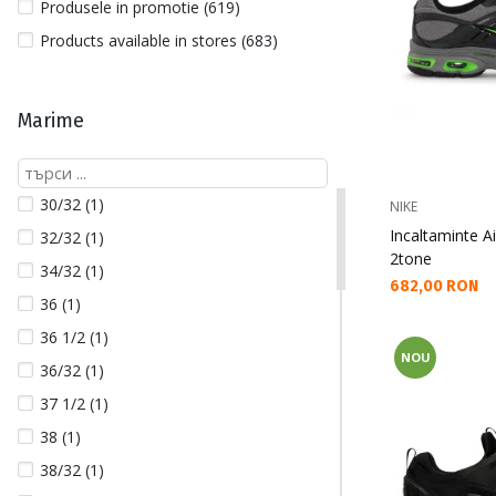
Produsele in promotie (619)
Products available in stores (683)
Marime
30/32 (1)
NIKE
Incaltaminte A
32/32 (1)
2tone
34/32 (1)
Текуща цена:
682,00 RON
36 (1)
36 1/2 (1)
NOU
36/32 (1)
37 1/2 (1)
38 (1)
38/32 (1)