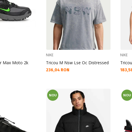
NIKE
NIKE
ir Max Moto 2k
Tricou M Nsw Lse Oc Distressed
Trico
Текуща цена:
Текущ
236,04 RON
183,5
NOU
NOU