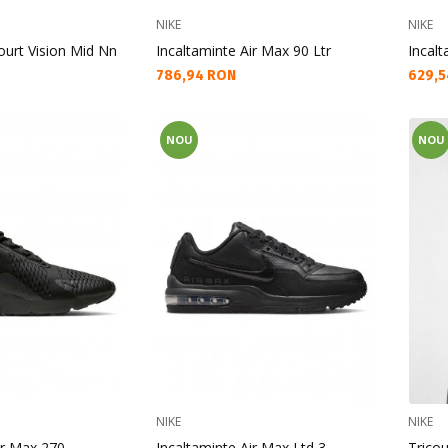
NIKE
NIKE
ourt Vision Mid Nn
Incaltaminte Air Max 90 Ltr
Incalt
Текуща цена:
Текущ
786,94 RON
629,5
NOU
NOU
NIKE
NIKE
ir Max 270
Incaltaminte Air Max Ltd 3
Trico