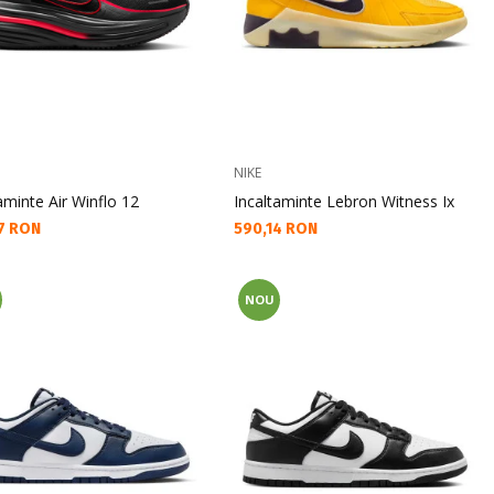
NIKE
aminte Air Winflo 12
Incaltaminte Lebron Witness Ix
а цена:
Текуща цена:
7 RON
590,14 RON
NOU