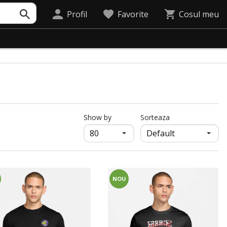
Profil
Favorite
Cosul meu
продукти на страница
Show by
Sorteaza
NOU