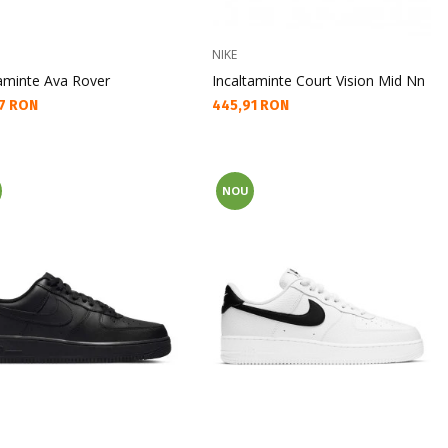
NIKE
taminte Ava Rover
Incaltaminte Court Vision Mid Nn
а цена:
Текуща цена:
7 RON
445,91 RON
NOU