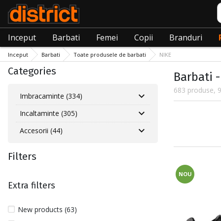
C
Inceput
Barbati
Femei
Copii
Branduri
Inceput
Barbati
Toate produsele de barbati
NIKE
Categories
Barbati 
683 produse, 9
Imbracaminte (334)
Incaltaminte (305)
Accesorii (44)
Filters
NOU
Extra filters
New products (63)