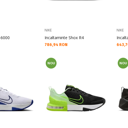
NIKE
NIKE
-6000
Incaltaminte Shox R4
Incal
Текуща цена:
Текущ
786,94 RON
643,7
NOU
NOU