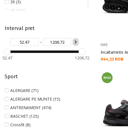
39 (3)
40 (122)
40 1/2 (7)
40/32 (1)
Interval pret
41 (203)
-
42 (168)
NIKE
Incaltaminte 
42 1/2 (172)
52.47
1206.72
Текуща цена:
944,33 RON
43 (159)
44 (185)
Sport
NOU
44 1/2 (90)
45 (163)
ALERGARE (71)
45 1/2 (62)
ALERGARE PE MUNTE (15)
46 (136)
ANTRENAMENT (474)
47 (76)
BASCHET (125)
47 1/2 (46)
Crossfit (8)