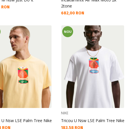
2tone
а цена:
0 RON
Текуща цена:
682,00 RON
NOU
NIKE
u U Nsw LSE Palm Tree Nike
Tricou U Nsw LSE Palm Tree Nike
а цена:
Текуща цена:
8 RON
183,58 RON