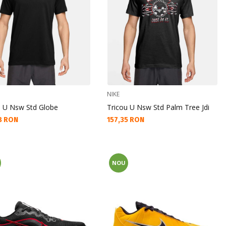
NIKE
u U Nsw Std Globe
Tricou U Nsw Std Palm Tree Jdi
а цена:
Текуща цена:
8 RON
157,35 RON
NOU