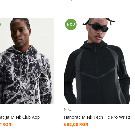
NOU
NIKE
ac Ja M Nk Club Aop
Hanorac M Nk Tech Flc Pro Wr Fz
а цена:
Текуща цена:
1 RON
682,00 RON