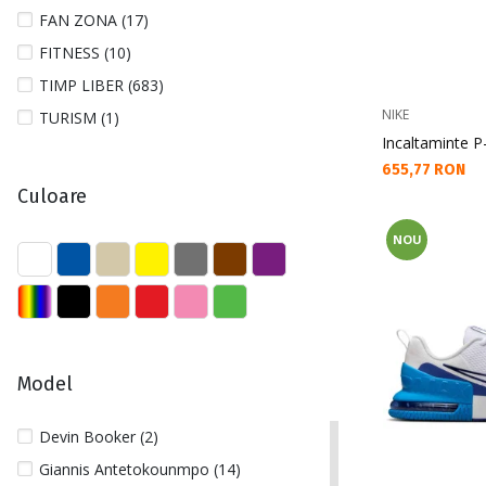
48 (6)
FAN ZONA (17)
48 1/2 (2)
FITNESS (10)
L (171)
TIMP LIBER (683)
L/XL (5)
NIKE
TURISM (1)
M (179)
Incaltaminte P
Текуща цена:
655,77 RON
M/L (7)
Culoare
One Size (25)
S (216)
NOU
S/M (2)
XL (157)
XS (2)
XXL (124)
Model
XXXL (8)
Devin Booker (2)
Giannis Antetokounmpo (14)