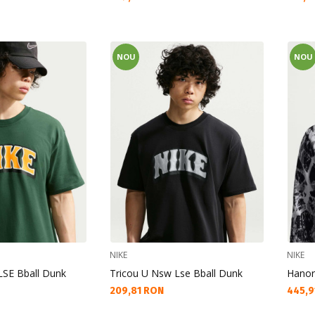
NOU
NOU
NIKE
NIKE
LSE Bball Dunk
Tricou U Nsw Lse Bball Dunk
Hanor
Текуща цена:
Текущ
209,81 RON
445,9