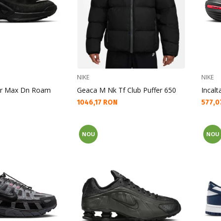
NIKE
NIKE
Air Max Dn Roam
Geaca M Nk Tf Club Puffer 650
Incalt
Текуща цена:
Текущ
1046,17 RON
577,0
NOU
NOU