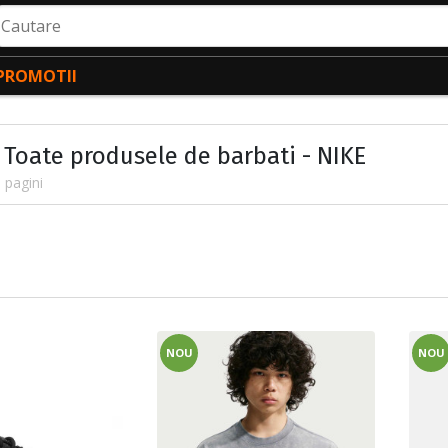
autare
PROMOTII
- Toate produsele de barbati - NIKE
 pagini
NOU
NOU