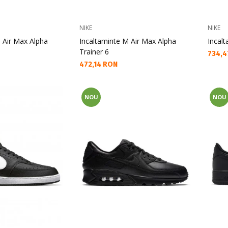
NIKE
NIKE
 Air Max Alpha
Incaltaminte M Air Max Alpha
Incal
Trainer 6
Текущ
734,4
Текуща цена:
472,14 RON
NOU
NOU