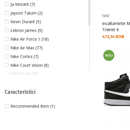
Ja Morant (7)
Jayson Tatum (2)
NIKE
Kevin Durant (5)
Incaltaminte M
Trainer 6
Lebron James (9)
Текуща цена:
472,14 RON
Nike Air Force 1 (18)
Nike Air Max (77)
NOU
Nike Cortez (7)
Nike Court Vision (8)
Nike Dunk (24)
Nike Juniper Trail (3)
Nike Killshot (7)
Caracteristici
Nike Manoa (2)
Recommended Item (1)
Nike NBA (53)
Nike Pegasus (26)
Nike Shox (10)