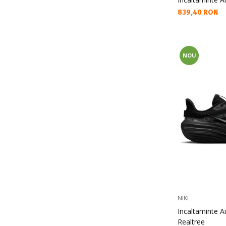
Текуща цена:
839,40 RON
NOU
NIKE
Incaltaminte Ai
Realtree