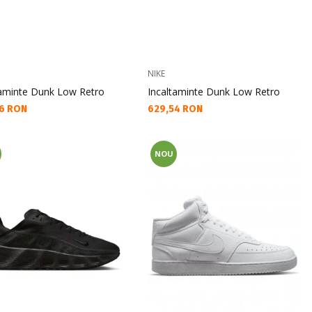
NIKE
taminte Dunk Low Retro
Incaltaminte Dunk Low Retro
а цена:
Текуща цена:
6 RON
629,54 RON
NOU