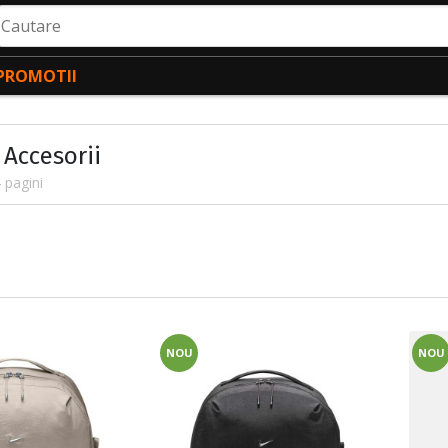
autare
PROMOTII
 Accesorii
 pagini
NOU
NOU