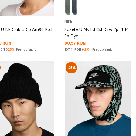
NIKE
 U Nk Club U Cb Am90 Ptch
Sosete U Nk Ed Csh Crw 2p -144
Sp Dye
а цена:
Текуща цена:
0 RON
80,57 RON
snuit:
Pret obisnuit:
 RON
(
-25%
) Pret obisnuit
107,41 RON
(
-25%
) Pret obisnuit
-25%