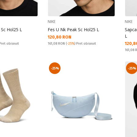
NIKE
NIKE
 Sc Hol25 L
Fes U Nk Peak Sc Hol25 L
Sapca
L
Текуща цена:
120,80 RON
Текущ
120,8
Pret obisnuit:
 Pret obisnuit
161,08 RON
(
-25%
) Pret obisnuit
Pret obi
161,08
-25%
-25%