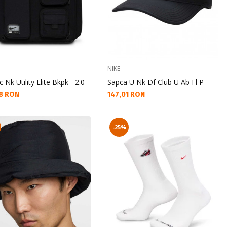
NIKE
 Nk Utility Elite Bkpk - 2.0
Sapca U Nk Df Club U Ab Fl P
а цена:
Текуща цена:
8 RON
147,01 RON
-25%