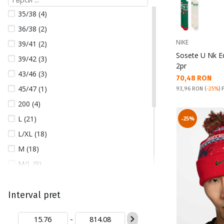
PUMA (12)
35/38 (4)
QUIKSILVER (8)
36/38 (2)
REEBOK (1)
NIKE
39/41 (2)
SNEAKY (2)
Sosete U Nk E
39/42 (3)
STANCE (15)
2pr
43/46 (3)
Текуща цена:
70,48 RON
THE NORTH FACE (2)
45/47 (1)
Pret obisnuit:
93,96 RON
(
-25%
) 
TOMMY JEANS (1)
200 (4)
L (21)
-25%
L/XL (18)
M (18)
M/L (9)
One Size (186)
OSFA (15)
Interval pret
OSFM (14)
-
S (8)