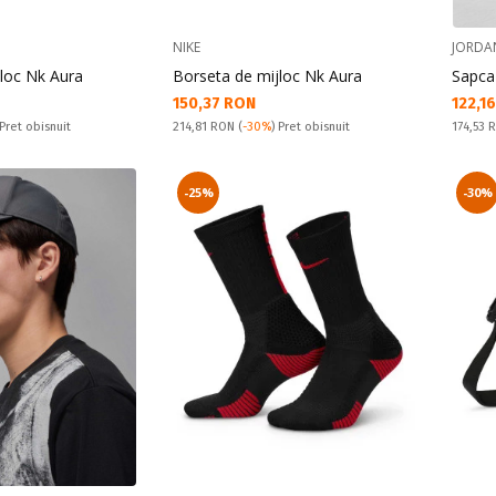
NIKE
JORDA
loc Nk Aura
Borseta de mijloc Nk Aura
Sapca 
Текуща цена:
Текущ
150,37 RON
122,1
Pret obisnuit:
Pret obi
 Pret obisnuit
214,81 RON
(
-30%
) Pret obisnuit
174,53
-25%
-30%