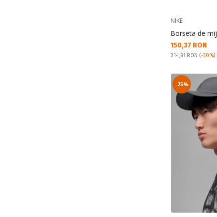
NIKE
Borseta de mij
Текуща цена:
150,37 RON
Pret obisnuit:
214,81 RON
(
-30%
)
-25%