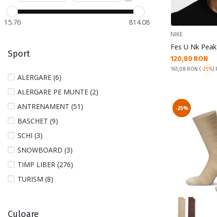
S/M (10)
15.76
814.08
XL (7)
NIKE
Fes U Nk Peak
Sport
Текуща цена:
120,80 RON
Pret obisnuit:
161,08 RON
(
-25%
)
ALERGARE (6)
ALERGARE PE MUNTE (2)
ANTRENAMENT (51)
-25%
BASCHET (9)
SCHI (3)
SNOWBOARD (3)
TIMP LIBER (276)
TURISM (8)
Culoare