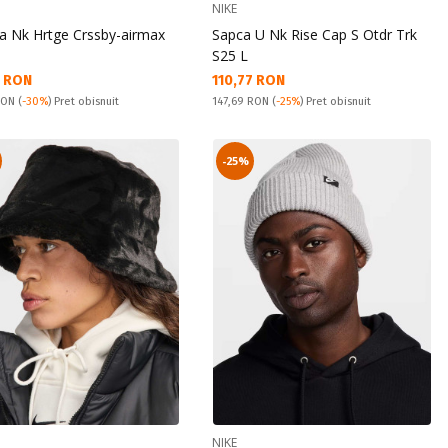
NIKE
a Nk Hrtge Crssby-airmax
Sapca U Nk Rise Cap S Otdr Trk
S25 L
а цена:
Текуща цена:
6 RON
110,77 RON
snuit:
Pret obisnuit:
 RON
(
-30%
) Pret obisnuit
147,69 RON
(
-25%
) Pret obisnuit
-25%
NIKE