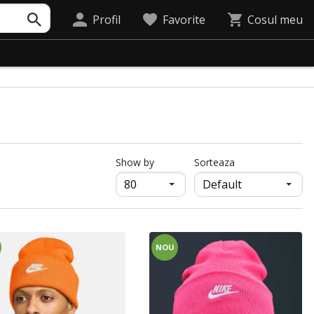
Profil
Favorite
Cosul meu
продукти на страница
Show by
Sorteaza
NOU