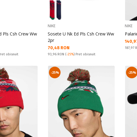
NIKE
NIKE
d Pls Csh Crew Ww
Sosete U Nk Ed Pls Csh Crew Ww
Palari
2pr
Текущ
140,9
Текуща цена:
70,48 RON
Pret obi
187,97
Pret obisnuit:
Pret obisnuit
93,96 RON
(
-25%
) Pret obisnuit
-25%
-25%