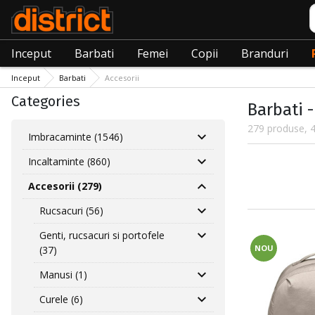
C
Inceput
Barbati
Femei
Copii
Branduri
Inceput
Barbati
Accesorii
Categories
Barbati -
279 produse, 4
Imbracaminte (1546)
Incaltaminte (860)
Accesorii (279)
Rucsacuri (56)
Genti, rucsacuri si portofele
NOU
(37)
Manusi (1)
Curele (6)