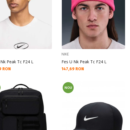
NIKE
 Nk Peak Tc F24 L
Fes U Nk Peak Tc F24 L
а цена:
Текуща цена:
9 RON
147,69 RON
NOU