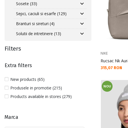
Sosete (33)
Sepci, caciuli si esarfe (129)
Branturi si sireturi (4)
Solutii de intretinere (13)
Filters
NIKE
Rucsac Nk Aur
Extra filters
Текуща цена:
315,07 RON
New products (65)
NOU
Produsele in promotie (215)
Products available in stores (279)
Marca