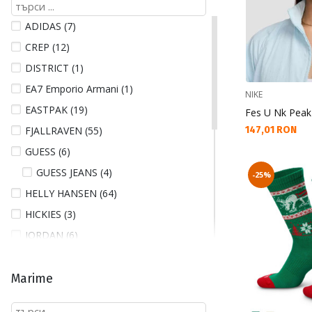
ADIDAS (7)
CREP (12)
DISTRICT (1)
EA7 Emporio Armani (1)
NIKE
EASTPAK (19)
Fes U Nk Peak
Текуща цена:
FJALLRAVEN (55)
147,01 RON
GUESS (6)
GUESS JEANS (4)
-25%
HELLY HANSEN (64)
HICKIES (3)
JORDAN (6)
NAPAPIJRI (2)
NEW ERA (20)
Marime
NIKE (42)