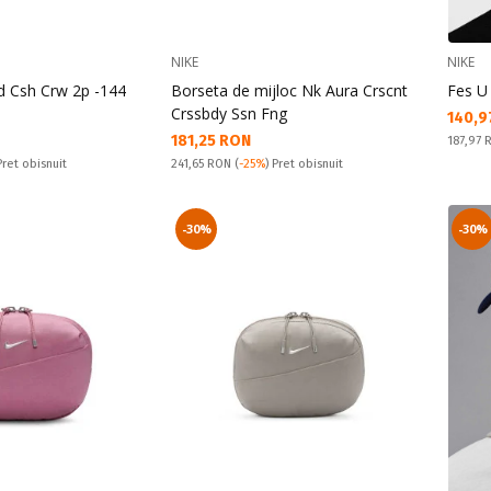
NIKE
NIKE
d Csh Crw 2p -144
Borseta de mijloc Nk Aura Crscnt
Fes U
Crssbdy Ssn Fng
Текущ
140,9
Текуща цена:
181,25 RON
Pret obi
187,97
Pret obisnuit:
Pret obisnuit
241,65 RON
(
-25%
) Pret obisnuit
-30%
-30%