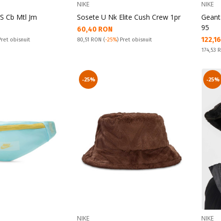
NIKE
NIKE
 S Cb Mtl Jm
Sosete U Nk Elite Cush Crew 1pr
Geant
95
Текуща цена:
60,40 RON
Текущ
122,1
Pret obisnuit:
Pret obisnuit
80,51 RON
(
-25%
) Pret obisnuit
Pret obi
174,53
-25%
-25%
NIKE
NIKE