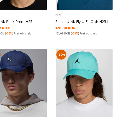
NIKE
 Nk Peak Prem H25 L
Sapca U Nk Fly U Fb Otdr H25 L
а цена:
Текуща цена:
7 RON
120,80 RON
snuit:
Pret obisnuit:
 RON
(
-25%
) Pret obisnuit
161,08 RON
(
-25%
) Pret obisnuit
-30%