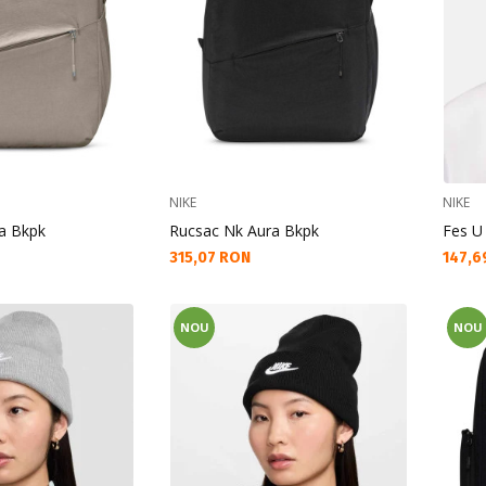
NIKE
NIKE
a Bkpk
Rucsac Nk Aura Bkpk
Fes U
Текуща цена:
Текущ
315,07 RON
147,6
NOU
NOU