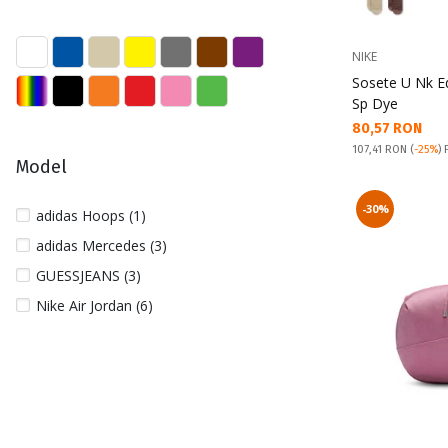
NIKE
Sosete U Nk E
Sp Dye
Текуща цена:
80,57 RON
Pret obisnuit:
107,41 RON
(
-25%
) 
Model
-30%
adidas Hoops (1)
adidas Mercedes (3)
GUESSJEANS (3)
Nike Air Jordan (6)