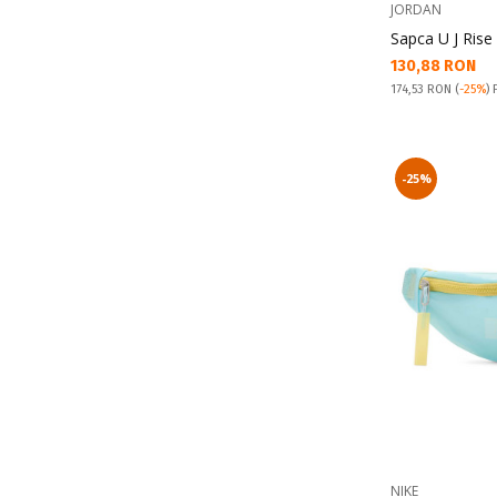
JORDAN
Sapca U J Rise
Текуща цена:
130,88 RON
Pret obisnuit:
174,53 RON
(
-25%
) 
-25%
NIKE