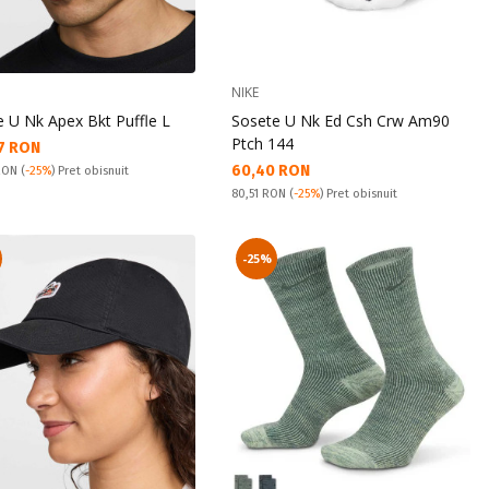
NIKE
e U Nk Apex Bkt Puffle L
Sosete U Nk Ed Csh Crw Am90
Ptch 144
а цена:
7 RON
Текуща цена:
60,40 RON
snuit:
 RON
(
-25%
) Pret obisnuit
Pret obisnuit:
80,51 RON
(
-25%
) Pret obisnuit
-25%