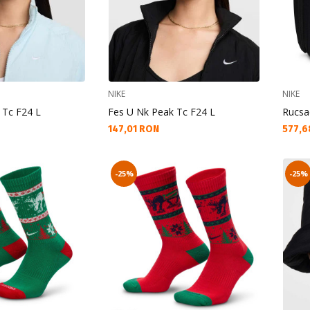
NIKE
NIKE
 Tc F24 L
Fes U Nk Peak Tc F24 L
Rucsac
Текуща цена:
Текущ
147,01 RON
577,6
-25%
-25%