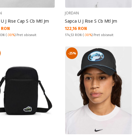
N
JORDAN
U J Rise Cap S Cb Mtl Jm
Sapca U J Rise S Cb Mtl Jm
а цена:
Текуща цена:
6 RON
122,16 RON
snuit:
Pret obisnuit:
 RON
(
-30%
) Pret obisnuit
174,53 RON
(
-30%
) Pret obisnuit
-25%