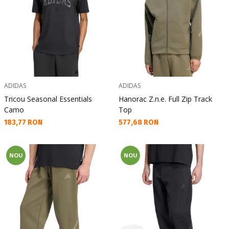
ADIDAS
ADIDAS
Tricou Seasonal Essentials
Hanorac Z.n.e. Full Zip Track
Camo
Top
Текуща цена:
Текуща цена:
183,77 RON
577,68 RON
NOU
NOU