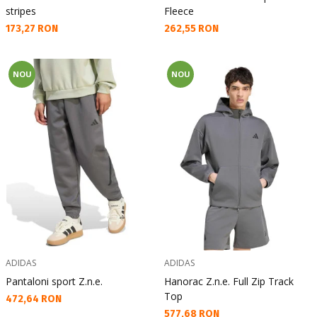
stripes
Fleece
Текуща цена:
Текуща цена:
173,27 RON
262,55 RON
NOU
NOU
ADIDAS
ADIDAS
Pantaloni sport Z.n.e.
Hanorac Z.n.e. Full Zip Track
Top
Текуща цена:
472,64 RON
Текуща цена:
577,68 RON