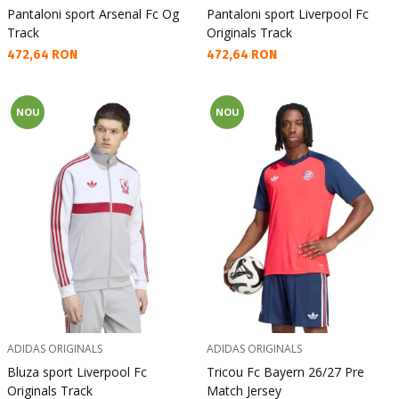
Pantaloni sport Arsenal Fc Og
Pantaloni sport Liverpool Fc
Track
Originals Track
Текуща цена:
Текуща цена:
472,64 RON
472,64 RON
NOU
NOU
ADIDAS ORIGINALS
ADIDAS ORIGINALS
Bluza sport Liverpool Fc
Tricou Fc Bayern 26/27 Pre
Originals Track
Match Jersey