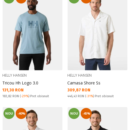
HELLY HANSEN
HELLY HANSEN
Tricou Hh Logo 3.0
Camasa Shore Ss
Текуща цена:
Текуща цена:
131,30 RON
309,87 RON
Pret obisnuit:
Pret obisnuit:
183,82 RON
(
-29%
) Pret obisnuit
446,43 RON
(
-31%
) Pret obisnuit
NOU
-40%
NOU
-45%