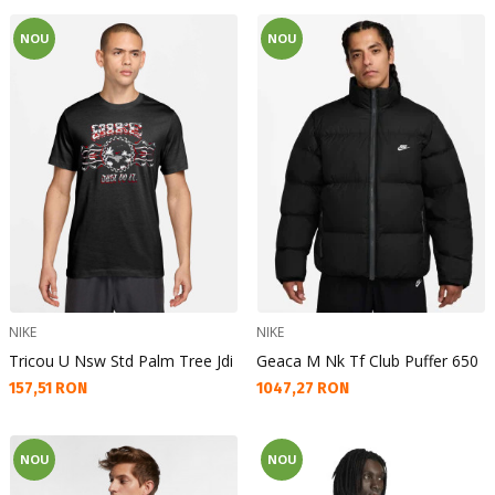
NOU
NOU
NIKE
NIKE
Tricou U Nsw Std Palm Tree Jdi
Geaca M Nk Tf Club Puffer 650
Текуща цена:
Текуща цена:
157,51 RON
1047,27 RON
NOU
NOU