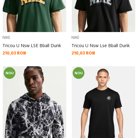
NIKE
NIKE
Tricou U Nsw LSE Bball Dunk
Tricou U Nsw Lse Bball Dunk
Текуща цена:
Текуща цена:
210,03 RON
210,03 RON
NOU
NOU