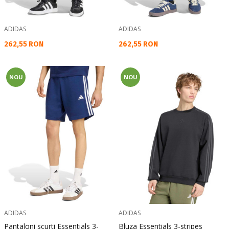
ADIDAS
ADIDAS
Текуща цена:
Текуща цена:
262,55 RON
262,55 RON
NOU
NOU
ADIDAS
ADIDAS
Pantaloni scurti Essentials 3-
Bluza Essentials 3-stripes