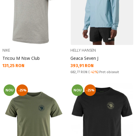
NIKE
HELLY HANSEN
Tricou M Nsw Club
Geaca Seven J
Текуща цена:
Текуща цена:
131,25 RON
393,91 RON
Pret obisnuit:
682,77 RON
(
-42%
) Pret obisnuit
NOU
-25%
NOU
-25%