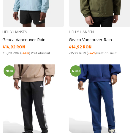
HELLY HANSEN
HELLY HANSEN
Geaca Vancouver Rain
Geaca Vancouver Rain
Текуща цена:
Текуща цена:
414,92 RON
414,92 RON
Pret obisnuit:
Pret obisnuit:
735,29 RON
(
-44%
) Pret obisnuit
735,29 RON
(
-44%
) Pret obisnuit
NOU
NOU