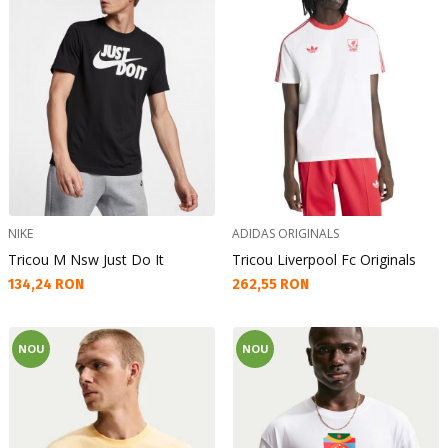
NIKE
ADIDAS ORIGINALS
Tricou M Nsw Just Do It
Tricou Liverpool Fc Originals
Текуща цена:
Текуща цена:
134,24 RON
262,55 RON
NOU
NOU