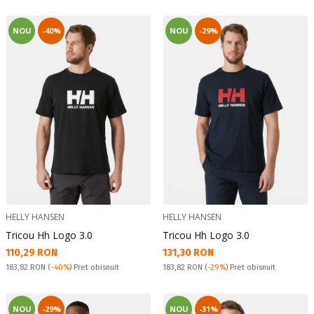
NOU
-40%
NOU
-29%
HELLY HANSEN
HELLY HANSEN
Tricou Hh Logo 3.0
Tricou Hh Logo 3.0
Текуща цена:
Текуща цена:
110,29 RON
131,30 RON
Pret obisnuit:
Pret obisnuit:
183,82 RON
(
-40%
) Pret obisnuit
183,82 RON
(
-29%
) Pret obisnuit
NOU
-29%
NOU
-31%