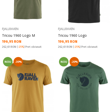
FJALLRAVEN
FJALLRAVEN
Tricou 1960 Logo M
Tricou 1960 Logo
Текуща цена:
Текуща цена:
196,95 RON
196,95 RON
Pret obisnuit:
Pret obisnuit:
262,61 RON
(
-25%
) Pret obisnuit
262,61 RON
(
-25%
) Pret obisnuit
NOU
-30%
NOU
-20%