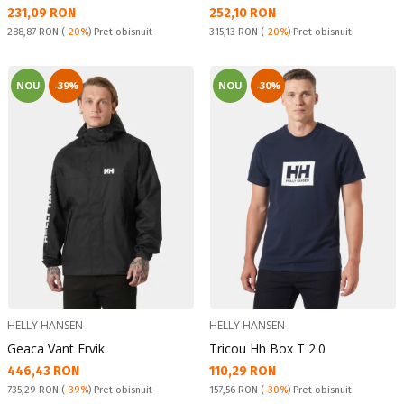
Текуща цена:
Текуща цена:
231,09 RON
252,10 RON
Pret obisnuit:
Pret obisnuit:
288,87 RON
(
-20%
) Pret obisnuit
315,13 RON
(
-20%
) Pret obisnuit
NOU
-39%
NOU
-30%
HELLY HANSEN
HELLY HANSEN
Geaca Vant Ervik
Tricou Hh Box T 2.0
Текуща цена:
Текуща цена:
446,43 RON
110,29 RON
Pret obisnuit:
Pret obisnuit:
735,29 RON
(
-39%
) Pret obisnuit
157,56 RON
(
-30%
) Pret obisnuit