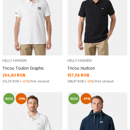
HELLY HANSEN
HELLY HANSEN
Tricou Toulon Graphic
Tricou Hudson
Текуща цена:
Текуща цена:
204,83 RON
157,56 RON
Pret obisnuit:
Pret obisnuit:
341,39 RON
(
-40%
) Pret obisnuit
288,87 RON
(
-45%
) Pret obisnuit
NOU
-29%
NOU
-41%