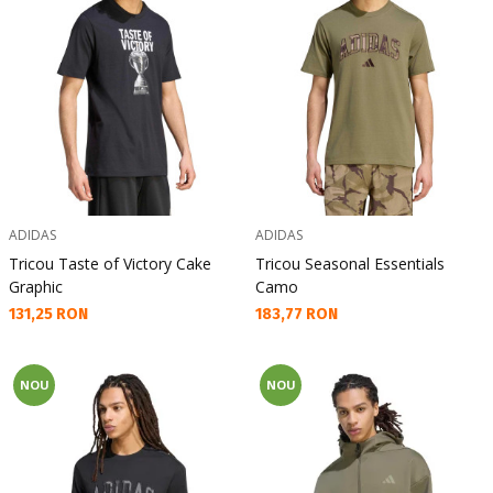
ADIDAS
ADIDAS
Tricou Taste of Victory Cake
Tricou Seasonal Essentials
Graphic
Camo
Текуща цена:
Текуща цена:
131,25 RON
183,77 RON
NOU
NOU