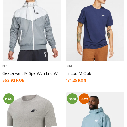
NIKE
NIKE
Geaca vant M Spe Wvn Lnd Wr
Tricou M Club
Текуща цена:
Текуща цена:
563,92 RON
131,25 RON
NOU
NOU
-42%