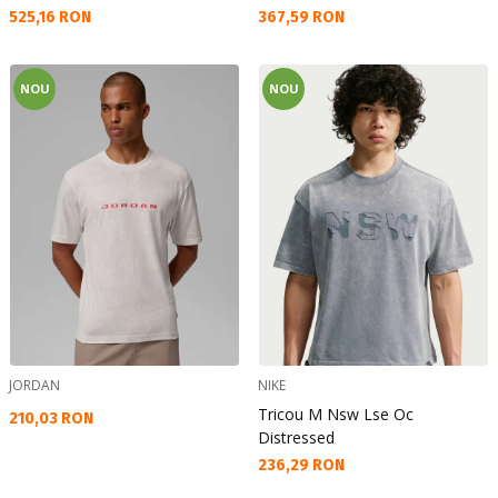
Текуща цена:
Текуща цена:
525,16 RON
367,59 RON
NOU
NOU
JORDAN
NIKE
Tricou M Nsw Lse Oc
Текуща цена:
210,03 RON
Distressed
Текуща цена:
236,29 RON