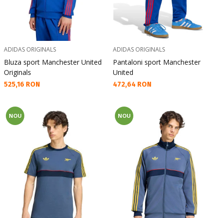
ADIDAS ORIGINALS
ADIDAS ORIGINALS
Bluza sport Manchester United
Pantaloni sport Manchester
Originals
United
Текуща цена:
Текуща цена:
525,16 RON
472,64 RON
NOU
NOU