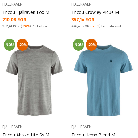
FJALLRAVEN
FJALLRAVEN
Tricou Fjallraven Fox M
Tricou Crowley Pique M
Текуща цена:
Текуща цена:
210,08 RON
357,14 RON
Pret obisnuit:
Pret obisnuit:
262,61 RON
(
-20%
) Pret obisnuit
446,43 RON
(
-20%
) Pret obisnuit
NOU
-20%
NOU
-20%
FJALLRAVEN
FJALLRAVEN
Tricou Abisko Lite Ss M
Tricou Hemp Blend M