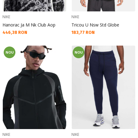
NIKE
NIKE
Hanorac Ja M Nk Club Aop
Tricou U Nsw Std Globe
Текуща цена:
Текуща цена:
446,38 RON
183,77 RON
NOU
NOU
NIKE
NIKE