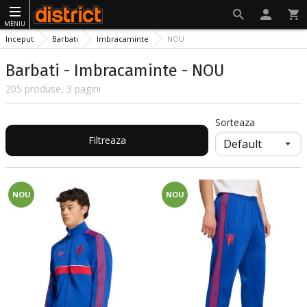
MENIU
Inceput
Barbati
Imbracaminte
NOU
Barbati - Imbracaminte - NOU
205 produse, 3 pagini
Sorteaza
Filtreaza
NOU
NOU