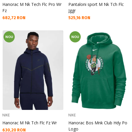
Hanorac M Nk Tech Flc Pro Wr
Pantaloni sport M Nk Tch Flc
Fz
Jggr
Текуща цена:
Текуща цена:
682,72 RON
525,16 RON
NOU
NOU
NIKE
NIKE
Hanorac M Nk Tch Flc Fz Wr
Hanorac Bos Mnk Club Hdy Po
Logo
Текуща цена:
630,20 RON