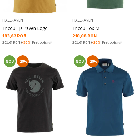
FJALLRAVEN
FJALLRAVEN
Tricou Fjallraven Logo
Tricou Fox M
Текуща цена:
Текуща цена:
183,82 RON
210,08 RON
Pret obisnuit:
Pret obisnuit:
262,61 RON
(
-30%
) Pret obisnuit
262,61 RON
(
-20%
) Pret obisnuit
NOU
-20%
NOU
-20%