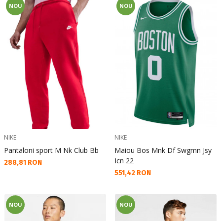
NOU
NOU
NIKE
NIKE
Pantaloni sport M Nk Club Bb
Maiou Bos Mnk Df Swgmn Jsy
Icn 22
Текуща цена:
288,81 RON
Текуща цена:
551,42 RON
NOU
NOU