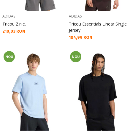
ADIDAS
ADIDAS
Tricou Z.n.e.
Tricou Essentials Linear Single
Jersey
Текуща цена:
210,03 RON
Текуща цена:
104,99 RON
NOU
NOU