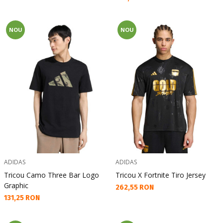
NOU
NOU
ADIDAS
ADIDAS
Tricou Camo Three Bar Logo
Tricou X Fortnite Tiro Jersey
Graphic
Текуща цена:
262,55 RON
Текуща цена:
131,25 RON