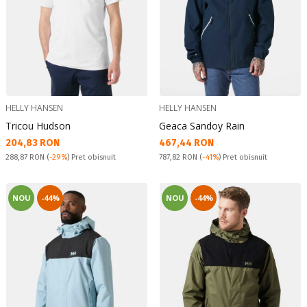
HELLY HANSEN
HELLY HANSEN
Tricou Hudson
Geaca Sandoy Rain
Текуща цена:
Текуща цена:
204,83 RON
467,44 RON
Pret obisnuit:
Pret obisnuit:
288,87 RON
(
-29%
) Pret obisnuit
787,82 RON
(
-41%
) Pret obisnuit
NOU
-44%
NOU
-44%