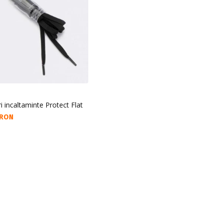
ri incaltaminte Protect Flat
а цена:
 RON