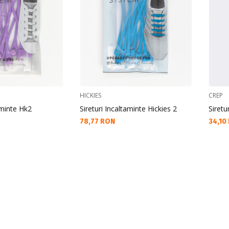
HICKIES
CREP
aminte Hk2
Sireturi Incaltaminte Hickies 2
Siretu
Текуща цена:
Текущ
78,77 RON
34,10