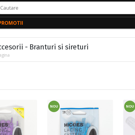
autare
PROMOTII
ccesorii - Branturi si sireturi
agina
NOU
NOU