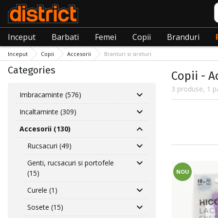
C
Inceput
Barbati
Femei
Copii
Branduri
Inceput
Copii
Accesorii
Branturi si sireturi
Categories
Copii - A
3 produse, 1 p
Imbracaminte (576)
Incaltaminte (309)
Accesorii (130)
Rucsacuri (49)
Genti, rucsacuri si portofele
NOU
(15)
Curele (1)
Sosete (15)