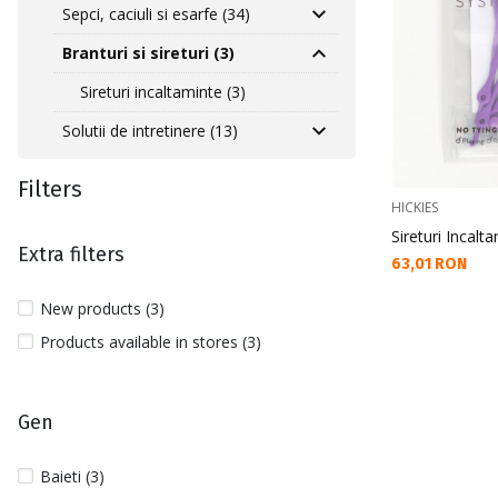
Sepci, caciuli si esarfe (34)
Branturi si sireturi (3)
Sireturi incaltaminte (3)
Solutii de intretinere (13)
Filters
HICKIES
Sireturi Incalt
Extra filters
Текуща цена:
63,01 RON
New products (3)
Products available in stores (3)
Gen
Baieti (3)