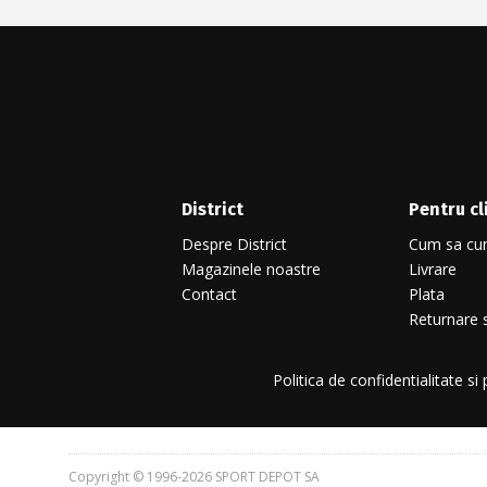
District
Pentru cl
Despre District
Cum sa cu
Magazinele noastre
Livrare
Contact
Plata
Returnare s
Politica de confidentialitate si
Copyright © 1996-2026 SPORT DEPOT SA