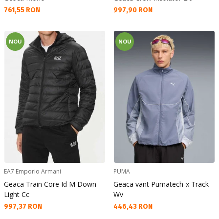
Текуща цена:
Текуща цена:
761,55 RON
997,90 RON
NOU
NOU
EA7 Emporio Armani
PUMA
Geaca Train Core Id M Down
Geaca vant Pumatech-x Track
Light Cc
Wv
Текуща цена:
Текуща цена:
997,37 RON
446,43 RON