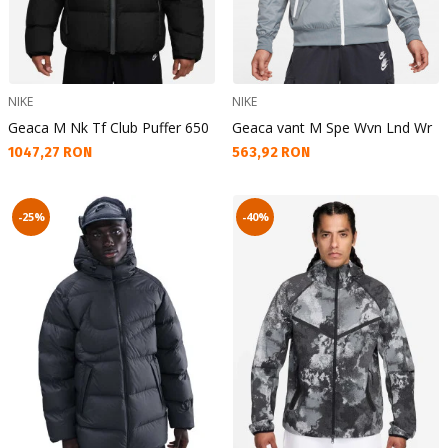
NIKE
NIKE
Geaca M Nk Tf Club Puffer 650
Geaca vant M Spe Wvn Lnd Wr
Текуща цена:
Текуща цена:
1047,27 RON
563,92 RON
-25%
-40%