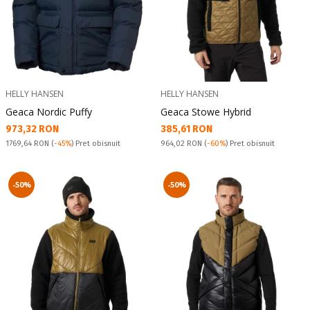
HELLY HANSEN
HELLY HANSEN
Geaca Nordic Puffy
Geaca Stowe Hybrid
Текуща цена:
Текуща цена:
973,32 RON
385,61 RON
Pret obisnuit:
Pret obisnuit:
1769,64 RON
(
-45%
) Pret obisnuit
964,02 RON
(
-60%
) Pret obisnuit
-50%
-50%