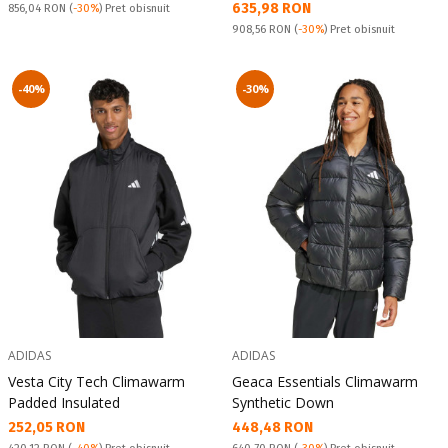
Текуща цена:
635,98 RON
Pret obisnuit:
856,04 RON
(
-30%
) Pret obisnuit
Pret obisnuit:
908,56 RON
(
-30%
) Pret obisnuit
-40%
-30%
ADIDAS
ADIDAS
Vesta City Tech Climawarm
Geaca Essentials Climawarm
Padded Insulated
Synthetic Down
Текуща цена:
Текуща цена:
252,05 RON
448,48 RON
Pret obisnuit:
Pret obisnuit: