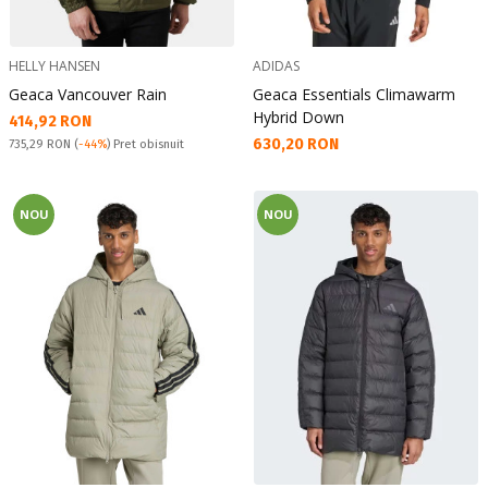
HELLY HANSEN
ADIDAS
Geaca Vancouver Rain
Geaca Essentials Climawarm
Hybrid Down
Текуща цена:
414,92 RON
Текуща цена:
630,20 RON
Pret obisnuit:
735,29 RON
(
-44%
) Pret obisnuit
NOU
NOU