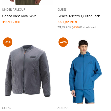
UNDER ARMOUR
GUESS
Geaca vant Rival Wvn
Geaca Ariceto Quilted Jack
Текуща цена:
Текуща цена:
315,13 RON
563,92 RON
Pret obisnuit:
751,89 RON
(
-25%
) Pret obisnuit
-25%
-40%
GUESS
ADIDAS