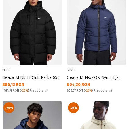
NIKE
NIKE
Geaca M Nk Tf Club Parka 650
Geaca M Nsw Ow Syn Fill Jkt
Текуща цена:
Текуща цена:
886,13 RON
604,20 RON
Pret obisnuit:
Pret obisnuit:
1181,51 RON
(
-25%
) Pret obisnuit
805,57 RON
(
-25%
) Pret obisnuit
-25%
-25%