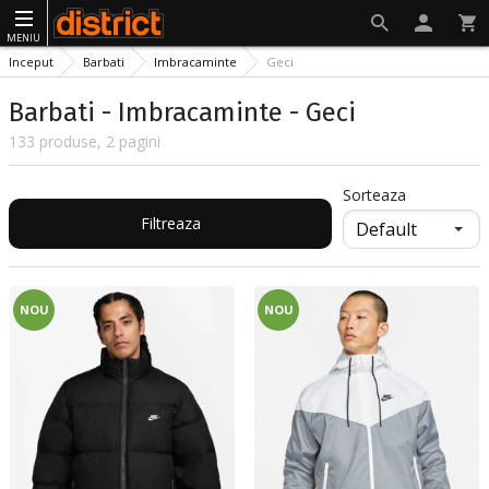
MENIU
Inceput
Barbati
Imbracaminte
Geci
Barbati - Imbracaminte - Geci
133 produse, 2 pagini
Sorteaza
Filtreaza
NOU
NOU