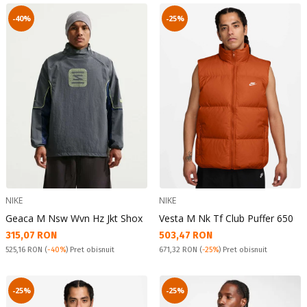
-40%
-25%
NIKE
NIKE
Geaca M Nsw Wvn Hz Jkt Shox
Vesta M Nk Tf Club Puffer 650
Текуща цена:
Текуща цена:
315,07 RON
503,47 RON
Pret obisnuit:
Pret obisnuit:
525,16 RON
(
-40%
) Pret obisnuit
671,32 RON
(
-25%
) Pret obisnuit
-25%
-25%