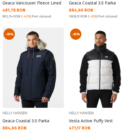
Geaca Vancouver Fleece Lined
Geaca Coastal 3.0 Parka
Текуща цена:
Текуща цена:
481,78 RON
884,66 RON
Pret obisnuit:
Pret obisnuit:
802,94 RON
(
-40%
) Pret obisnuit
1608,51 RON
(
-45%
) Pret obisnuit
-45%
-45%
HELLY HANSEN
HELLY HANSEN
Geaca Coastal 3.0 Parka
Vesta Active Puffy Vest
Текуща цена:
Текуща цена:
884,66 RON
471,17 RON