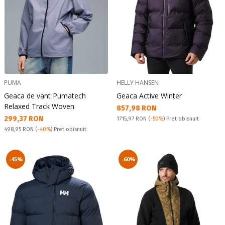
PUMA
HELLY HANSEN
Geaca de vant Pumatech
Geaca Active Winter
Relaxed Track Woven
Текуща цена:
857,98 RON
Текуща цена:
299,37 RON
Pret obisnuit:
1715,97 RON
(
-50%
) Pret obisnuit
Pret obisnuit:
498,95 RON
(
-40%
) Pret obisnuit
-45%
-60%