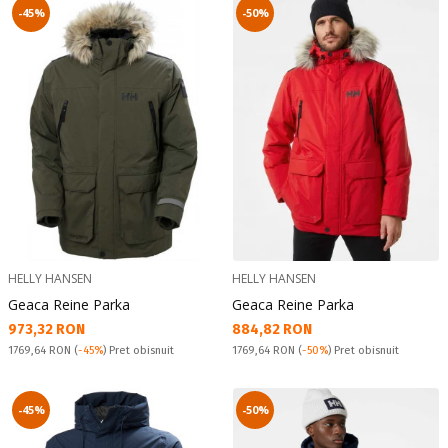
-45%
-50%
HELLY HANSEN
HELLY HANSEN
Geaca Reine Parka
Geaca Reine Parka
Текуща цена:
Текуща цена:
973,32 RON
884,82 RON
Pret obisnuit:
Pret obisnuit:
1769,64 RON
(
-45%
) Pret obisnuit
1769,64 RON
(
-50%
) Pret obisnuit
-45%
-50%