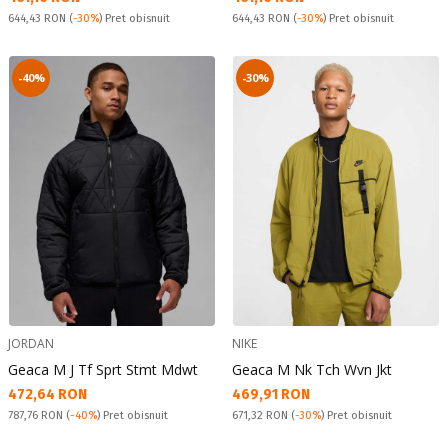
Pret obisnuit:
Pret obisnuit:
644,43 RON
(
-30%
) Pret obisnuit
644,43 RON
(
-30%
) Pret obisnuit
-40%
-30%
JORDAN
NIKE
Geaca M J Tf Sprt Stmt Mdwt
Geaca M Nk Tch Wvn Jkt
Текуща цена:
Текуща цена:
472,64 RON
469,91 RON
Pret obisnuit:
Pret obisnuit:
787,76 RON
(
-40%
) Pret obisnuit
671,32 RON
(
-30%
) Pret obisnuit