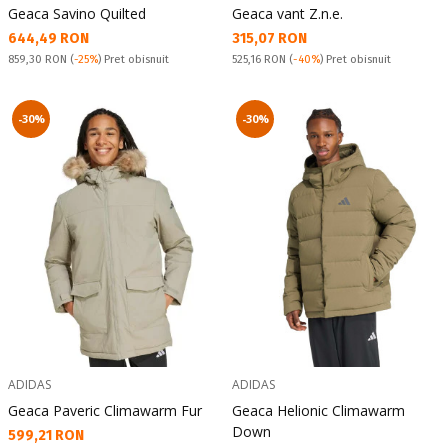
Geaca Savino Quilted
Geaca vant Z.n.e.
Текуща цена:
Текуща цена:
644,49 RON
315,07 RON
Pret obisnuit:
Pret obisnuit:
859,30 RON
(
-25%
) Pret obisnuit
525,16 RON
(
-40%
) Pret obisnuit
-30%
-30%
ADIDAS
ADIDAS
Geaca Paveric Climawarm Fur
Geaca Helionic Climawarm
Down
Текуща цена:
599,21 RON