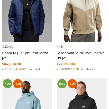
JORDAN
NIKE
Geaca M J Tf Sprt Stmt Mdwt
Geaca vant M Nk Wvn Lnd Wr
Jkt
Hd Jkt
Текуща цена:
Текуща цена:
584,03 RON
422,95 RON
Pret obisnuit:
Pret obisnuit:
778,73 RON
(
-25%
) Pret obisnuit
563,92 RON
(
-25%
) Pret obisnuit
NOU
-42%
NOU
-39%