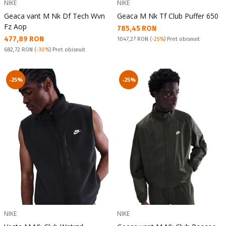
NIKE
NIKE
Geaca vant M Nk Df Tech Wvn
Geaca M Nk Tf Club Puffer 650
Fz Aop
Текуща цена:
785,45 RON
Текуща цена:
477,89 RON
Pret obisnuit:
1047,27 RON
(
-25%
) Pret obisnuit
Pret obisnuit:
682,72 RON
(
-30%
) Pret obisnuit
-25%
-25%
NIKE
NIKE