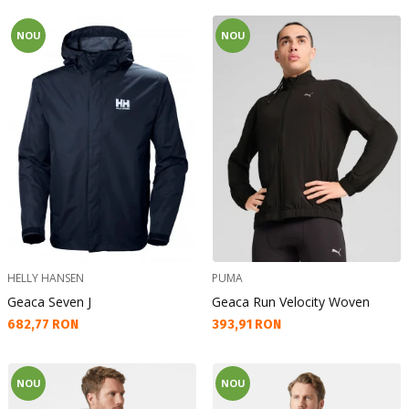
NOU
NOU
HELLY HANSEN
PUMA
Geaca Seven J
Geaca Run Velocity Woven
Текуща цена:
Текуща цена:
682,77 RON
393,91 RON
NOU
NOU