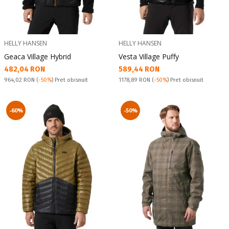
HELLY HANSEN
HELLY HANSEN
Geaca Village Hybrid
Vesta Village Puffy
Текуща цена:
Текуща цена:
482,04 RON
589,44 RON
Pret obisnuit:
Pret obisnuit:
964,02 RON
(
-50%
) Pret obisnuit
1178,89 RON
(
-50%
) Pret obisnuit
-60%
-50%