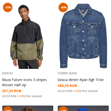
-30%
-40%
ADIDAS
TOMMY JEANS
Bluza Future Icons 3-stripes
Geaca denim Ryan Rglr Trckr
Woven Half-zip
Текуща цена:
386,55 RON
Текуща цена:
257,30 RON
Pret obisnuit:
644,22 RON
(
-40%
) Pret obisnuit
Pret obisnuit:
367,59 RON
(
-30%
) Pret obisnuit
-30%
-30%