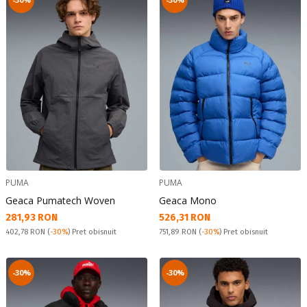
PUMA
PUMA
Geaca Pumatech Woven
Geaca Mono
Текуща цена:
Текуща цена:
281,93 RON
526,31 RON
Pret obisnuit:
Pret obisnuit:
402,78 RON
(
-30%
) Pret obisnuit
751,89 RON
(
-30%
) Pret obisnuit
-30%
-30%