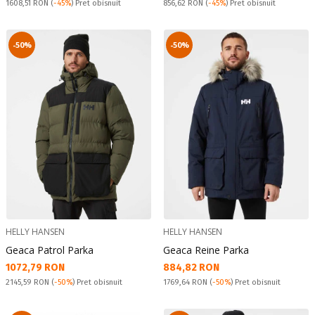
Pret obisnuit:
Pret obisnuit:
1608,51 RON
(
-45%
) Pret obisnuit
856,62 RON
(
-45%
) Pret obisnuit
-50%
-50%
HELLY HANSEN
HELLY HANSEN
Geaca Patrol Parka
Geaca Reine Parka
Текуща цена:
Текуща цена:
1072,79 RON
884,82 RON
Pret obisnuit:
Pret obisnuit:
2145,59 RON
(
-50%
) Pret obisnuit
1769,64 RON
(
-50%
) Pret obisnuit