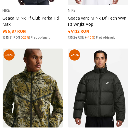
NIKE
NIKE
Geaca M Nk Tf Club Parka Hd
Geaca vant M Nk Df Tech Wvn
Max
Fz Wr Jkt Aop
Текуща цена:
Текуща цена:
986,87 RON
441,12 RON
Pret obisnuit:
Pret obisnuit:
1315,81 RON
(
-25%
) Pret obisnuit
735,24 RON
(
-40%
) Pret obisnuit
-30%
-25%