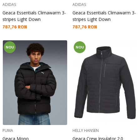
ADIDAS
ADIDAS
Geaca Essentials Climawarm 3-
Geaca Essentials Climawarm 3-
stripes Light Down
stripes Light Down
Текуща цена:
Текуща цена:
787,76 RON
787,76 RON
NOU
NOU
PUMA
HELLY HANSEN
Geaca Mono
Geaca Crew Insulator 2.0