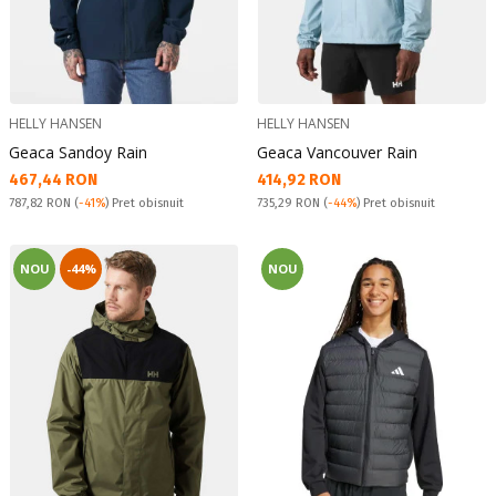
HELLY HANSEN
HELLY HANSEN
Geaca Sandoy Rain
Geaca Vancouver Rain
Текуща цена:
Текуща цена:
467,44 RON
414,92 RON
Pret obisnuit:
Pret obisnuit:
787,82 RON
(
-41%
) Pret obisnuit
735,29 RON
(
-44%
) Pret obisnuit
NOU
-44%
NOU