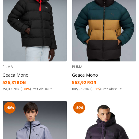
PUMA
PUMA
Geaca Mono
Geaca Mono
Текуща цена:
Текуща цена:
526,31 RON
563,92 RON
Pret obisnuit:
Pret obisnuit:
751,89 RON
(
-30%
) Pret obisnuit
805,57 RON
(
-30%
) Pret obisnuit
-40%
-50%