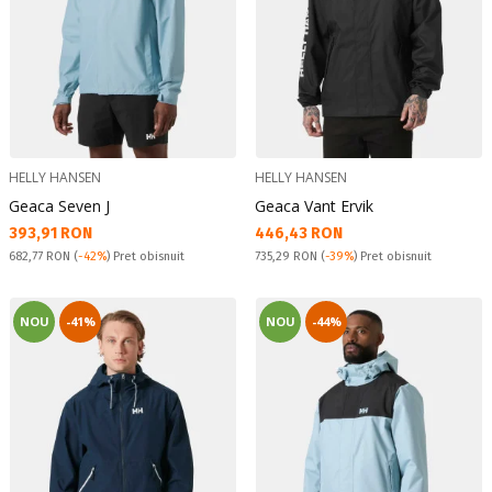
HELLY HANSEN
HELLY HANSEN
Geaca Seven J
Geaca Vant Ervik
Текуща цена:
Текуща цена:
393,91 RON
446,43 RON
Pret obisnuit:
Pret obisnuit:
682,77 RON
(
-42%
) Pret obisnuit
735,29 RON
(
-39%
) Pret obisnuit
NOU
-41%
NOU
-44%