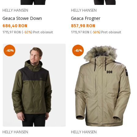
HELLY HANSEN
HELLY HANSEN
Geaca Stowe Down
Geaca Frogner
Текуща цена:
Текуща цена:
686,40 RON
857,98 RON
Pret obisnuit:
Pret obisnuit:
1715,97 RON
(
-60%
) Pret obisnuit
1715,97 RON
(
-50%
) Pret obisnuit
-40%
-45%
HELLY HANSEN
HELLY HANSEN