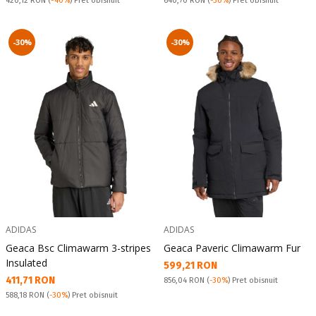
420,12 RON
(
-40%
) Pret obisnuit
640,70 RON
(
-30%
) Pret obisnuit
-30%
-30%
ADIDAS
ADIDAS
Geaca Bsc Climawarm 3-stripes
Geaca Paveric Climawarm Fur
Insulated
Текуща цена:
599,21 RON
Текуща цена:
411,71 RON
Pret obisnuit:
856,04 RON
(
-30%
) Pret obisnuit
Pret obisnuit:
588,18 RON
(
-30%
) Pret obisnuit