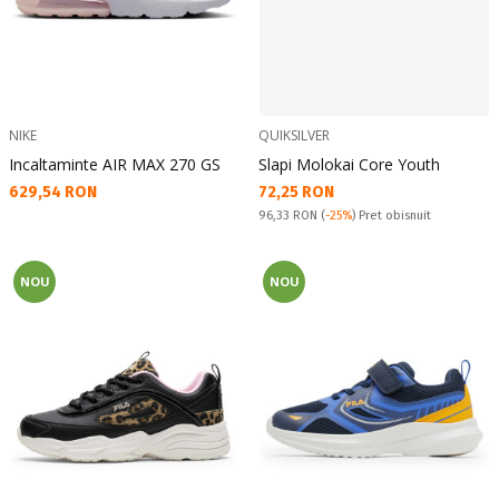
NIKE
QUIKSILVER
Incaltaminte AIR MAX 270 GS
Slapi Molokai Core Youth
Текуща цена:
Текуща цена:
629,54 RON
72,25 RON
Pret obisnuit:
96,33 RON
(
-25%
) Pret obisnuit
NOU
NOU