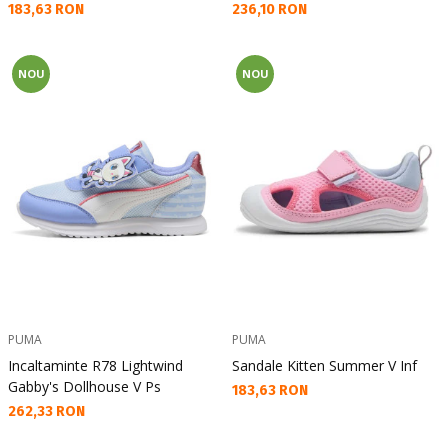
Текуща цена:
Текуща цена:
183,63 RON
236,10 RON
NOU
NOU
PUMA
PUMA
Incaltaminte R78 Lightwind
Sandale Kitten Summer V Inf
Gabby's Dollhouse V Ps
Текуща цена:
183,63 RON
Текуща цена:
262,33 RON