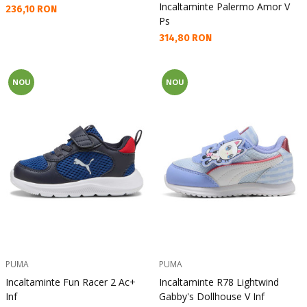
Incaltaminte Palermo Amor V
Текуща цена:
236,10 RON
Ps
Текуща цена:
314,80 RON
NOU
NOU
PUMA
PUMA
Incaltaminte Fun Racer 2 Ac+
Incaltaminte R78 Lightwind
Inf
Gabby's Dollhouse V Inf