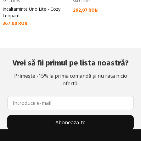
SKECHERS
SKECHERS
Incaltaminte Uno Lite - Cozy
Текуща цена:
262,07 RON
Leopard
Текуща цена:
367,00 RON
Vrei să fii primul pe lista noastră?
Primește -15% la prima comandă și nu rata nicio
ofertă.
Aboneaza-te