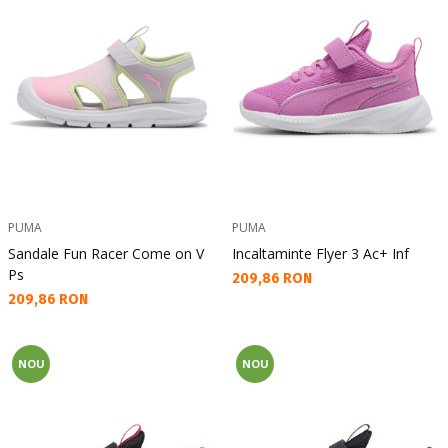
PUMA
PUMA
Sandale Fun Racer Come on V
Incaltaminte Flyer 3 Ac+ Inf
Ps
Текуща цена:
209,86 RON
Текуща цена:
209,86 RON
NOU
NOU