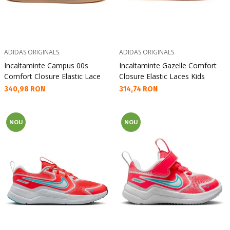
ADIDAS ORIGINALS
ADIDAS ORIGINALS
Incaltaminte Campus 00s
Incaltaminte Gazelle Comfort
Comfort Closure Elastic Lace
Closure Elastic Laces Kids
Текуща цена:
Текуща цена:
340,98 RON
314,74 RON
NOU
NOU