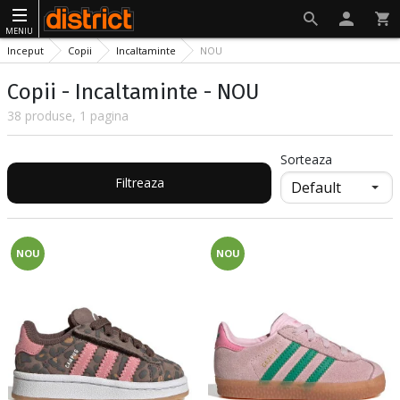
MENIU
Inceput
Copii
Incaltaminte
NOU
Copii - Incaltaminte - NOU
38 produse, 1 pagina
Sorteaza
Filtreaza
NOU
NOU