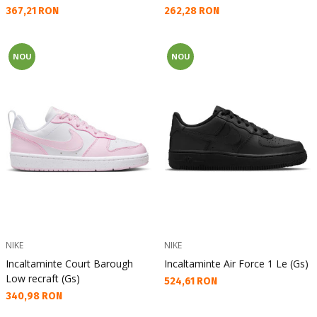
Текуща цена:
Текуща цена:
367,21 RON
262,28 RON
NOU
NOU
NIKE
NIKE
Incaltaminte Court Barough
Incaltaminte Air Force 1 Le (Gs)
Low recraft (Gs)
Текуща цена:
524,61 RON
Текуща цена:
340,98 RON