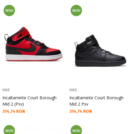
NOU
NOU
NIKE
NIKE
Incaltaminte Court Borough
Incaltaminte Court Borough
Mid 2 (Psv)
Mid 2 Psv
Текуща цена:
Текуща цена:
314,74 RON
314,74 RON
NOU
NOU