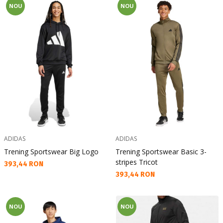
NOU
NOU
ADIDAS
ADIDAS
Trening Sportswear Big Logo
Trening Sportswear Basic 3-
stripes Tricot
Текуща цена:
393,44 RON
Текуща цена:
393,44 RON
NOU
NOU