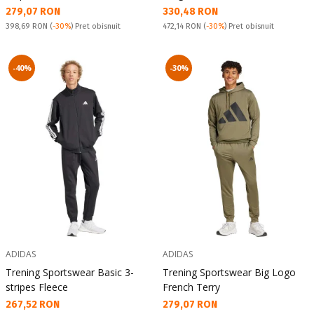
Текуща цена:
Текуща цена:
279,07 RON
330,48 RON
Pret obisnuit:
Pret obisnuit:
398,69 RON
(
-30%
) Pret obisnuit
472,14 RON
(
-30%
) Pret obisnuit
-40%
-30%
ADIDAS
ADIDAS
Trening Sportswear Basic 3-
Trening Sportswear Big Logo
stripes Fleece
French Terry
Текуща цена:
Текуща цена:
267,52 RON
279,07 RON