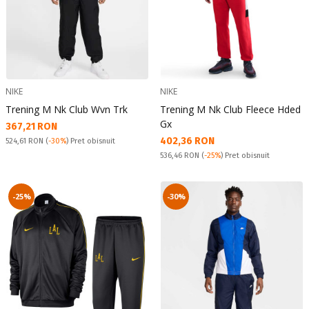
NIKE
NIKE
Trening M Nk Club Wvn Trk
Trening M Nk Club Fleece Hded
Gx
Текуща цена:
367,21 RON
Текуща цена:
402,36 RON
Pret obisnuit:
524,61 RON
(
-30%
) Pret obisnuit
Pret obisnuit:
536,46 RON
(
-25%
) Pret obisnuit
-25%
-30%