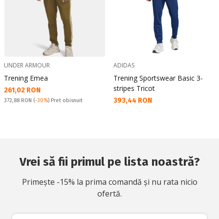
UNDER ARMOUR
ADIDAS
Trening Emea
Trening Sportswear Basic 3-
stripes Tricot
Текуща цена:
261,02 RON
Текуща цена:
393,44 RON
Pret obisnuit:
372,88 RON
(
-30%
) Pret obisnuit
Vrei să fii primul pe lista noastră?
Primește -15% la prima comandă și nu rata nicio
ofertă.