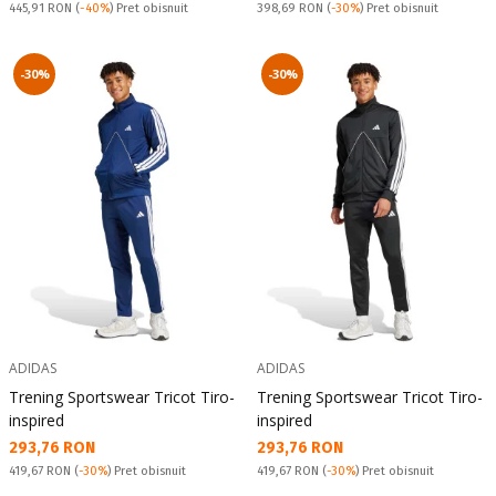
Pret obisnuit:
Pret obisnuit:
445,91 RON
(
-40%
) Pret obisnuit
398,69 RON
(
-30%
) Pret obisnuit
-30%
-30%
ADIDAS
ADIDAS
Trening Sportswear Tricot Tiro-
Trening Sportswear Tricot Tiro-
inspired
inspired
Текуща цена:
Текуща цена:
293,76 RON
293,76 RON
Pret obisnuit:
Pret obisnuit:
419,67 RON
(
-30%
) Pret obisnuit
419,67 RON
(
-30%
) Pret obisnuit