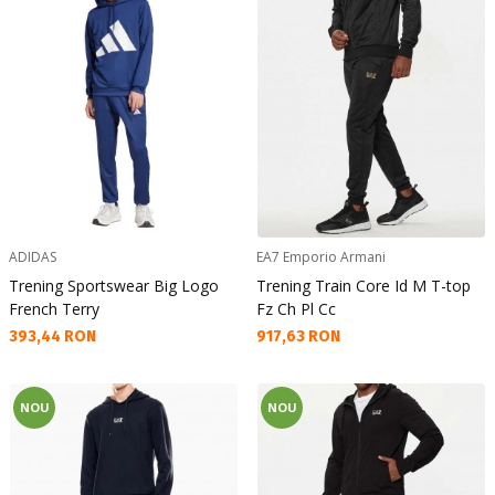
ADIDAS
EA7 Emporio Armani
Trening Sportswear Big Logo
Trening Train Core Id M T-top
French Terry
Fz Ch Pl Cc
Текуща цена:
Текуща цена:
393,44 RON
917,63 RON
NOU
NOU