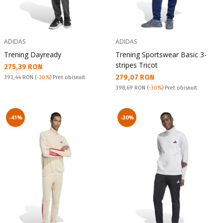
ADIDAS
ADIDAS
Trening Dayready
Trening Sportswear Basic 3-
stripes Tricot
Текуща цена:
275,39 RON
Текуща цена:
279,07 RON
Pret obisnuit:
393,44 RON
(
-30%
) Pret obisnuit
Pret obisnuit:
398,69 RON
(
-30%
) Pret obisnuit
-41%
-30%