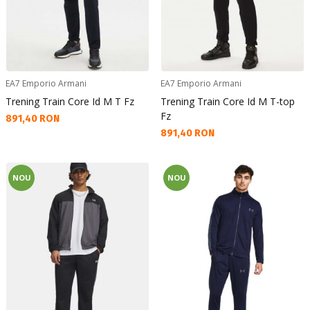
EA7 Emporio Armani
EA7 Emporio Armani
Trening Train Core Id M T Fz
Trening Train Core Id M T-top
Fz
Текуща цена:
891,40 RON
Текуща цена:
891,40 RON
NOU
NOU