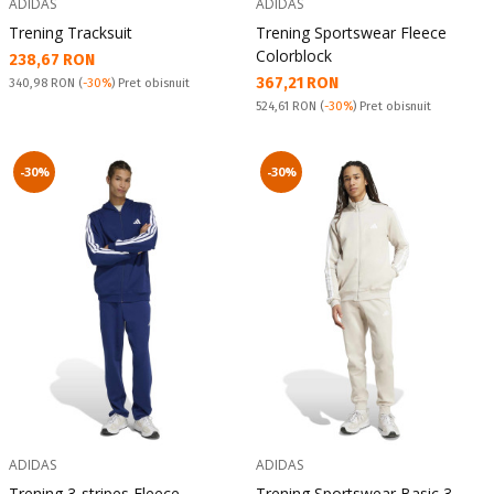
ADIDAS
ADIDAS
Trening Tracksuit
Trening Sportswear Fleece
Colorblock
Текуща цена:
238,67 RON
Текуща цена:
367,21 RON
Pret obisnuit:
340,98 RON
(
-30%
) Pret obisnuit
Pret obisnuit:
524,61 RON
(
-30%
) Pret obisnuit
-30%
-30%
ADIDAS
ADIDAS
Trening 3-stripes Fleece
Trening Sportswear Basic 3-