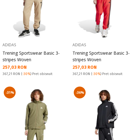
ADIDAS
ADIDAS
Trening Sportswear Basic 3-
Trening Sportswear Basic 3-
stripes Woven
stripes Woven
Текуща цена:
Текуща цена:
257,03 RON
257,03 RON
Pret obisnuit:
Pret obisnuit:
367,21 RON
(
-30%
) Pret obisnuit
367,21 RON
(
-30%
) Pret obisnuit
-31%
-36%