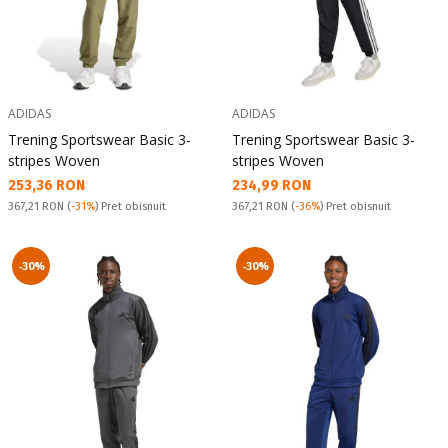
ADIDAS
ADIDAS
Trening Sportswear Basic 3-
Trening Sportswear Basic 3-
stripes Woven
stripes Woven
Текуща цена:
Текуща цена:
253,36 RON
234,99 RON
Pret obisnuit:
Pret obisnuit:
367,21 RON
(
-31%
) Pret obisnuit
367,21 RON
(
-36%
) Pret obisnuit
-30%
-30%