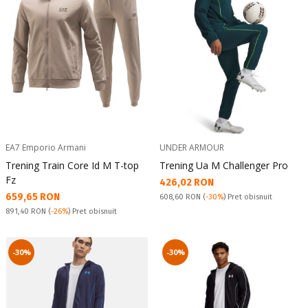
EA7 Emporio Armani
UNDER ARMOUR
Trening Train Core Id M T-top
Trening Ua M Challenger Pro
Fz
Текуща цена:
426,02 RON
Текуща цена:
659,65 RON
Pret obisnuit:
608,60 RON
(
-30%
) Pret obisnuit
Pret obisnuit:
891,40 RON
(
-26%
) Pret obisnuit
-30%
-30%