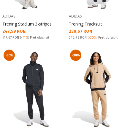
ADIDAS
ADIDAS
Trening Stadium 3-stripes
Trening Tracksuit
Текуща цена:
Текуща цена:
247,59 RON
238,67 RON
Pret obisnuit:
Pret obisnuit:
419,67 RON
(
-41%
) Pret obisnuit
340,98 RON
(
-30%
) Pret obisnuit
-30%
-30%