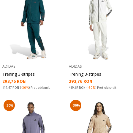
ADIDAS
ADIDAS
Trening 3-stripes
Trening 3-stripes
Текуща цена:
Текуща цена:
293,76 RON
293,76 RON
Pret obisnuit:
Pret obisnuit:
419,67 RON
(
-30%
) Pret obisnuit
419,67 RON
(
-30%
) Pret obisnuit
-30%
-30%