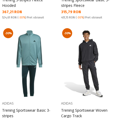
Hooded
stripes Fleece
Текуща цена:
Текуща цена:
367,21 RON
315,79 RON
Pret obisnuit:
Pret obisnuit:
524,61 RON
(
-30%
) Pret obisnuit
451,15 RON
(
-30%
) Pret obisnuit
-30%
-30%
ADIDAS
ADIDAS
Trening Sportswear Basic 3-
Trening Sportswear Woven
stripes
Cargo Track