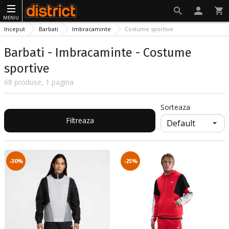
MENIU
Inceput
Barbati
Imbracaminte
Costume sportive
Barbati - Imbracaminte - Costume
sportive
68 produse, 1 pagina
Sorteaza
Filtreaza
-30%
-25%