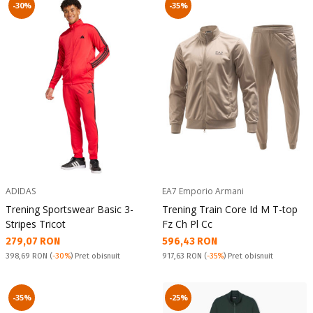
-30%
-35%
ADIDAS
EA7 Emporio Armani
Trening Sportswear Basic 3-
Trening Train Core Id M T-top
Stripes Tricot
Fz Ch Pl Cc
Текуща цена:
Текуща цена:
279,07 RON
596,43 RON
Pret obisnuit:
Pret obisnuit:
398,69 RON
(
-30%
) Pret obisnuit
917,63 RON
(
-35%
) Pret obisnuit
-35%
-25%