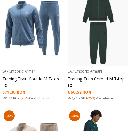
EA7 Emporio Armani
EA7 Emporio Armani
Trening Train Core Id M T-top
Trening Train Core Id M T-top
Fz
Fz
Текуща цена:
Текуща цена:
579,38 RON
668,52 RON
Pret obisnuit:
Pret obisnuit:
891,40 RON
(
-35%
) Pret obisnuit
891,40 RON
(
-25%
) Pret obisnuit
-26%
-30%