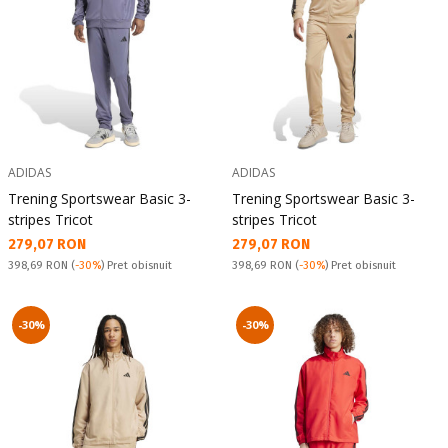
ADIDAS
ADIDAS
Trening Sportswear Basic 3-
Trening Sportswear Basic 3-
stripes Tricot
stripes Tricot
Текуща цена:
Текуща цена:
279,07 RON
279,07 RON
Pret obisnuit:
Pret obisnuit:
398,69 RON
(
-30%
) Pret obisnuit
398,69 RON
(
-30%
) Pret obisnuit
-30%
-30%