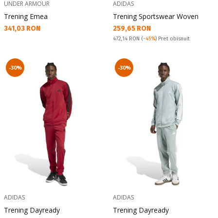
UNDER ARMOUR
ADIDAS
Trening Emea
Trening Sportswear Woven
Текуща цена:
Текуща цена:
341,03 RON
259,65 RON
Pret obisnuit:
472,14 RON
(
-45%
) Pret obisnuit
-30%
-30%
ADIDAS
ADIDAS
Trening Dayready
Trening Dayready