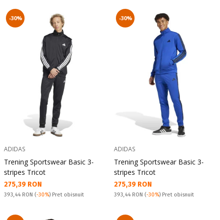
-30%
-30%
ADIDAS
ADIDAS
Trening Sportswear Basic 3-
Trening Sportswear Basic 3-
stripes Tricot
stripes Tricot
Текуща цена:
Текуща цена:
275,39 RON
275,39 RON
Pret obisnuit:
Pret obisnuit:
393,44 RON
(
-30%
) Pret obisnuit
393,44 RON
(
-30%
) Pret obisnuit