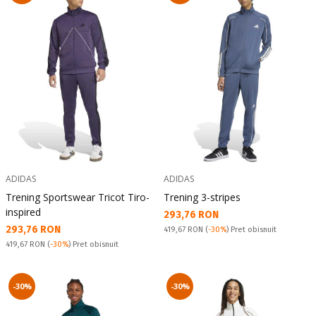
ADIDAS
ADIDAS
Trening Sportswear Tricot Tiro-
Trening 3-stripes
inspired
Текуща цена:
293,76 RON
Текуща цена:
293,76 RON
Pret obisnuit:
419,67 RON
(
-30%
) Pret obisnuit
Pret obisnuit:
419,67 RON
(
-30%
) Pret obisnuit
-30%
-30%