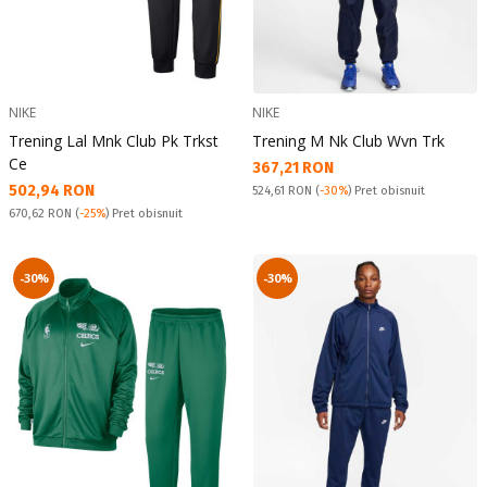
NIKE
NIKE
Trening Lal Mnk Club Pk Trkst
Trening M Nk Club Wvn Trk
Ce
Текуща цена:
367,21 RON
Текуща цена:
502,94 RON
Pret obisnuit:
524,61 RON
(
-30%
) Pret obisnuit
Pret obisnuit:
670,62 RON
(
-25%
) Pret obisnuit
-30%
-30%