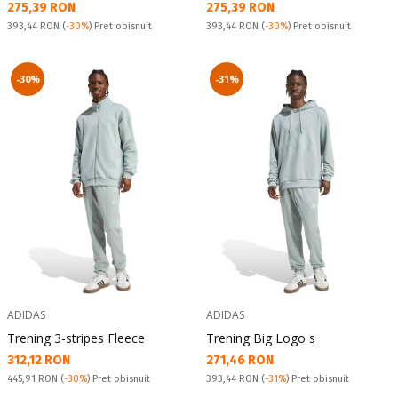
Текуща цена:
Текуща цена:
275,39 RON
275,39 RON
Pret obisnuit:
Pret obisnuit:
393,44 RON
(
-30%
) Pret obisnuit
393,44 RON
(
-30%
) Pret obisnuit
-30%
-31%
ADIDAS
ADIDAS
Trening 3-stripes Fleece
Trening Big Logo s
Текуща цена:
Текуща цена:
312,12 RON
271,46 RON
Pret obisnuit:
Pret obisnuit:
445,91 RON
(
-30%
) Pret obisnuit
393,44 RON
(
-31%
) Pret obisnuit