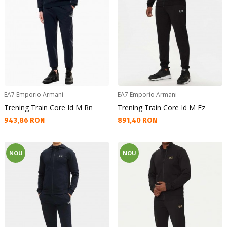
EA7 Emporio Armani
EA7 Emporio Armani
Trening Train Core Id M Rn
Trening Train Core Id M Fz
Текуща цена:
Текуща цена:
943,86 RON
891,40 RON
NOU
NOU