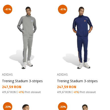
-41%
-41%
ADIDAS
ADIDAS
Trening Stadium 3-stripes
Trening Stadium 3-stripes
Текуща цена:
Текуща цена:
247,59 RON
247,59 RON
Pret obisnuit:
Pret obisnuit:
419,67 RON
(
-41%
) Pret obisnuit
419,67 RON
(
-41%
) Pret obisnuit
-30%
-30%