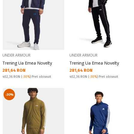
UNDER ARMOUR
UNDER ARMOUR
Trening Ua Emea Novelty
Trening Ua Emea Novelty
Текуща цена:
Текуща цена:
281,64 RON
281,64 RON
Pret obisnuit:
Pret obisnuit:
402,36 RON
(
-30%
) Pret obisnuit
402,36 RON
(
-30%
) Pret obisnuit
-30%