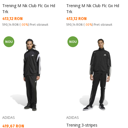
Trening M Nk Club Flc Gx Hd
Trening M Nk Club Flc Gx Hd
Trk
Trk
Текуща цена:
Текуща цена:
413,12 RON
413,12 RON
Pret obisnuit:
Pret obisnuit:
590,14 RON
(
-30%
) Pret obisnuit
590,14 RON
(
-30%
) Pret obisnuit
NOU
NOU
ADIDAS
ADIDAS
Trening 3-stripes
Текуща цена:
419,67 RON