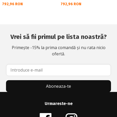
Текуща цена:
Текуща цена:
792,96 RON
792,96 RON
Vrei să fii primul pe lista noastră?
Primește -15% la prima comandă și nu rata nicio
ofertă.
Aboneaza-te
Urmareste-ne