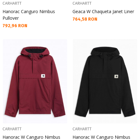
CARHARTT
CARHARTT
Hanorac Canguro Nimbus
Geaca W Chaqueta Janet Liner
Pullover
Текуща цена:
764,58 RON
Текуща цена:
792,96 RON
CARHARTT
CARHARTT
Hanorac W Canguro Nimbus
Hanorac W Canguro Nimbus