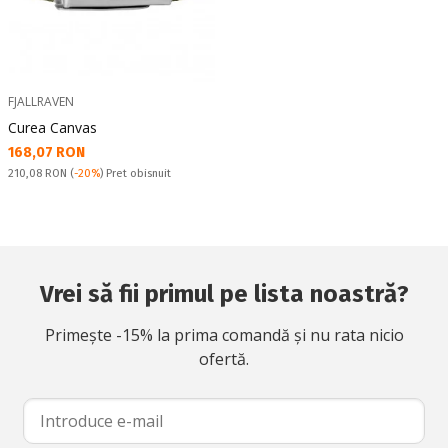
FJALLRAVEN
Curea Canvas
Текуща цена:
168,07 RON
Pret obisnuit:
210,08 RON
(
-20%
) Pret obisnuit
Vrei să fii primul pe lista noastră?
Primește -15% la prima comandă și nu rata nicio
ofertă.