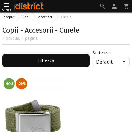
MENIU
Inceput
Copii
Accesorii
Curele
Copii - Accesorii - Curele
1 produs, 1 pagina
Sorteaza
Filtreaza
NOU
-20%