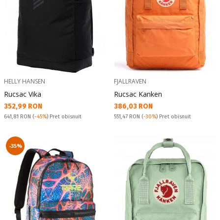
HELLY HANSEN
FJALLRAVEN
Rucsac Vika
Rucsac Kanken
Текуща цена:
Текуща цена:
352,99 RON
386,03 RON
Pret obisnuit:
Pret obisnuit:
641,81 RON
(
-45%
) Pret obisnuit
551,47 RON
(
-30%
) Pret obisnuit
-35%