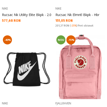
NIKE
NIKE
Rucsac Nk Utility Elite Bkpk - 2.0
Rucsac Nk Elmntl Bkpk - Hbr
Текуща цена:
Текуща цена:
577,68 RON
151,05 RON
Pret obisnuit:
201,37 RON
(
-25%
) Pret obisnuit
-40%
NOU
-15%
NIKE
FJALLRAVEN