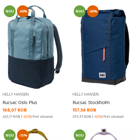
NOU
-60%
NOU
-60%
HELLY HANSEN
HELLY HANSEN
Rucsac Oslo Plus
Rucsac Stockholm
Текуща цена:
Текуща цена:
168,07 RON
157,56 RON
Pret obisnuit:
Pret obisnuit:
420,17 RON
(
-60%
) Pret obisnuit
393,91 RON
(
-60%
) Pret obisnuit
NOU
-15%
NOU