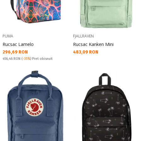
PUMA
FJALLRAVEN
Rucsac Lamelo
Rucsac Kanken Mini
Текуща цена:
Текуща цена:
296,69 RON
483,09 RON
Pret obisnuit:
456,46 RON
(
-35%
) Pret obisnuit