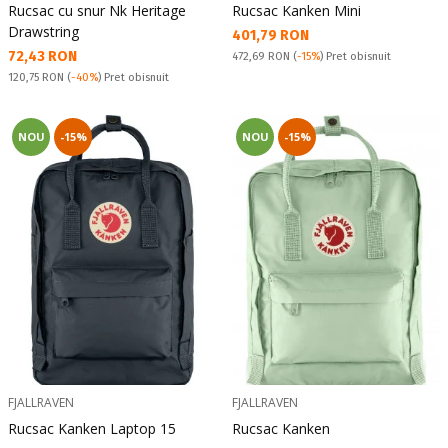
Rucsac cu snur Nk Heritage
Rucsac Kanken Mini
Drawstring
Текуща цена:
401,79 RON
Текуща цена:
72,43 RON
Pret obisnuit:
472,69 RON
(
-15%
) Pret obisnuit
Pret obisnuit:
120,75 RON
(
-40%
) Pret obisnuit
NOU
-15%
NOU
-15%
FJALLRAVEN
FJALLRAVEN
Rucsac Kanken Laptop 15
Rucsac Kanken