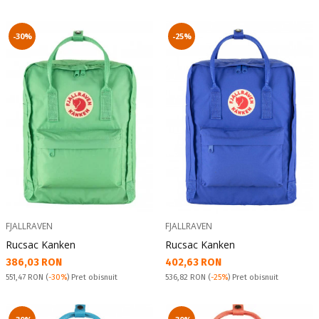
-30%
-25%
FJALLRAVEN
FJALLRAVEN
Rucsac Kanken
Rucsac Kanken
Текуща цена:
Текуща цена:
386,03 RON
402,63 RON
Pret obisnuit:
Pret obisnuit:
551,47 RON
(
-30%
) Pret obisnuit
536,82 RON
(
-25%
) Pret obisnuit