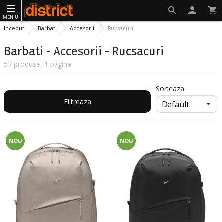
MENIU
Inceput
Barbati
Accesorii
Rucsacuri
Barbati - Accesorii - Rucsacuri
57 produse, 1 pagina
Sorteaza
Filtreaza
NOU
NOU