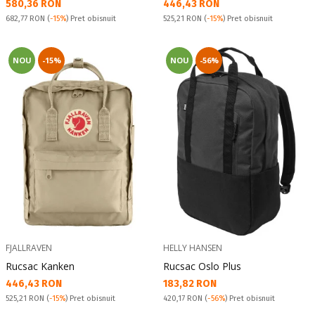
Текуща цена:
Текуща цена:
580,36 RON
446,43 RON
Pret obisnuit:
Pret obisnuit:
682,77 RON
(
-15%
) Pret obisnuit
525,21 RON
(
-15%
) Pret obisnuit
NOU
-15%
NOU
-56%
FJALLRAVEN
HELLY HANSEN
Rucsac Kanken
Rucsac Oslo Plus
Текуща цена:
Текуща цена:
446,43 RON
183,82 RON
Pret obisnuit:
Pret obisnuit:
525,21 RON
(
-15%
) Pret obisnuit
420,17 RON
(
-56%
) Pret obisnuit