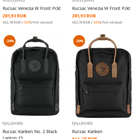
GUESS JEANS
GUESS JEANS
Rucsac Venezia W Front Pckt
Rucsac Venezia W Front Pckt
Текуща цена:
Текуща цена:
281,93 RON
281,93 RON
Pret obisnuit:
Pret obisnuit:
402,78 RON
(
-30%
) Pret obisnuit
402,78 RON
(
-30%
) Pret obisnuit
-20%
-20%
FJALLRAVEN
FJALLRAVEN
Rucsac Kanken No. 2 Black
Rucsac Kanken
Laptop 15
Текуща цена: