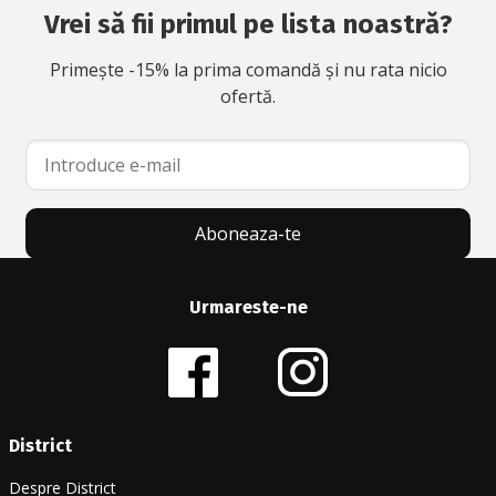
Vrei să fii primul pe lista noastră?
Primește -15% la prima comandă și nu rata nicio
ofertă.
Aboneaza-te
Urmareste-ne
District
Despre District