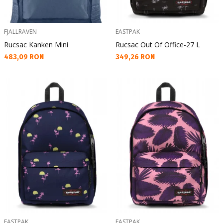
FJALLRAVEN
EASTPAK
Rucsac Kanken Mini
Rucsac Out Of Office-27 L
Текуща цена:
Текуща цена:
483,09 RON
349,26 RON
EASTPAK
EASTPAK