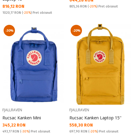
644,28 RON
Текуща цена:
816,12 RON
Pret obisnuit:
805,36 RON
(
-20%
) Pret obisnuit
Pret obisnuit:
1020,17 RON
(
-20%
) Pret obisnuit
-30%
-20%
FJALLRAVEN
FJALLRAVEN
Rucsac Kanken Mini
Rucsac Kanken Laptop 15''
Текуща цена:
Текуща цена:
345,22 RON
558,30 RON
Pret obisnuit:
Pret obisnuit:
493,17 RON
(
-30%
) Pret obisnuit
697,90 RON
(
-20%
) Pret obisnuit