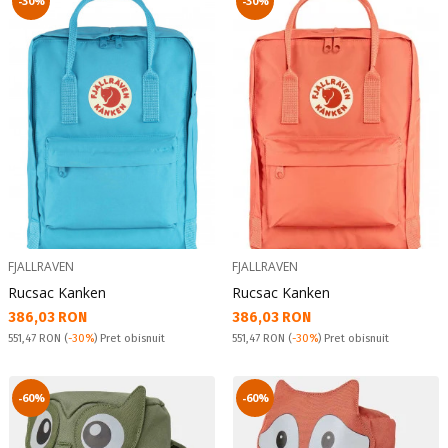
-30%
-30%
FJALLRAVEN
FJALLRAVEN
Rucsac Kanken
Rucsac Kanken
Текуща цена:
Текуща цена:
386,03 RON
386,03 RON
Pret obisnuit:
Pret obisnuit:
551,47 RON
(
-30%
) Pret obisnuit
551,47 RON
(
-30%
) Pret obisnuit
-60%
-60%