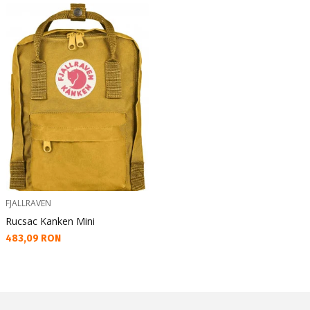
FJALLRAVEN
Rucsac Kanken Mini
Текуща цена:
483,09 RON