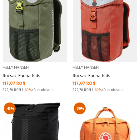
HELLY HANSEN
HELLY HANSEN
Rucsac Fauna Kids
Rucsac Fauna Kids
Текуща цена:
Текуща цена:
117,07 RON
117,07 RON
Pret obisnuit:
Pret obisnuit:
292,70 RON
(
-60%
) Pret obisnuit
292,70 RON
(
-60%
) Pret obisnuit
-45%
-30%