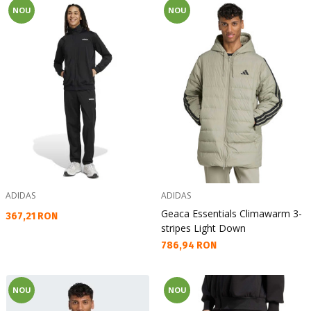
NOU
NOU
ADIDAS
ADIDAS
Geaca Essentials Climawarm 3-
Текуща цена:
367,21 RON
stripes Light Down
Текуща цена:
786,94 RON
NOU
NOU