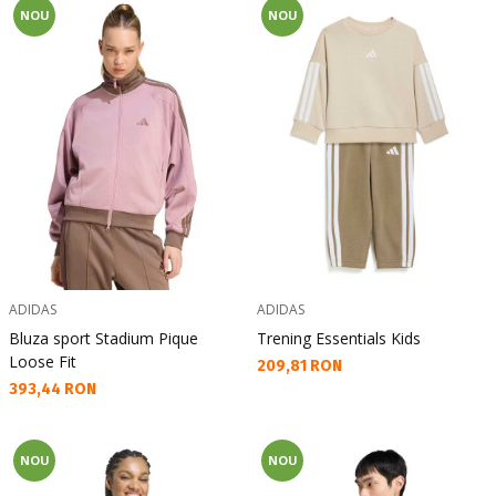
NOU
NOU
ADIDAS
ADIDAS
Bluza sport Stadium Pique
Trening Essentials Kids
Loose Fit
Текуща цена:
209,81 RON
Текуща цена:
393,44 RON
NOU
NOU