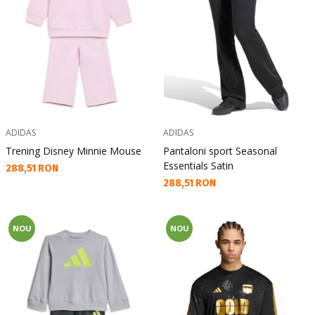
ADIDAS
ADIDAS
Trening Disney Minnie Mouse
Pantaloni sport Seasonal
Essentials Satin
Текуща цена:
288,51 RON
Текуща цена:
288,51 RON
NOU
NOU