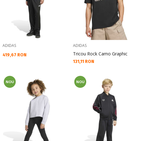
ADIDAS
ADIDAS
Tricou Rock Camo Graphic
Текуща цена:
419,67 RON
Текуща цена:
131,11 RON
NOU
NOU