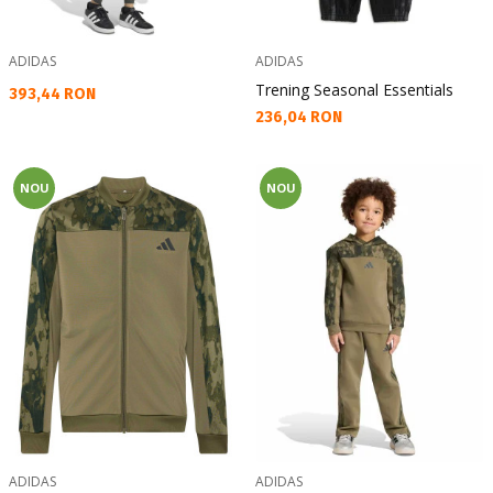
ADIDAS
ADIDAS
Trening Seasonal Essentials
Текуща цена:
393,44 RON
Текуща цена:
236,04 RON
NOU
NOU
ADIDAS
ADIDAS