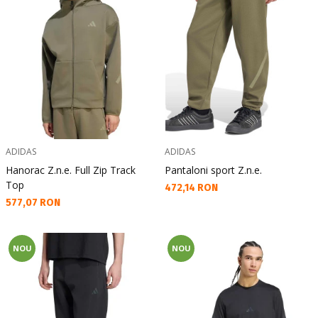
ADIDAS
ADIDAS
Hanorac Z.n.e. Full Zip Track
Pantaloni sport Z.n.e.
Top
Текуща цена:
472,14 RON
Текуща цена:
577,07 RON
NOU
NOU