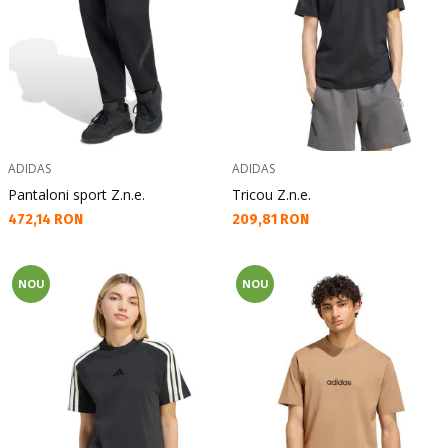
ADIDAS
ADIDAS
Pantaloni sport Z.n.e.
Tricou Z.n.e.
Текуща цена:
Текуща цена:
472,14 RON
209,81 RON
NOU
NOU