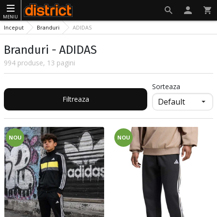
MENIU
Inceput
Branduri
ADIDAS
Branduri - ADIDAS
994 produse, 13 pagini
Sorteaza
Filtreaza
NOU
NOU