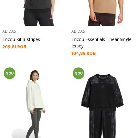
ADIDAS
ADIDAS
Tricou Kit 3-stripes
Tricou Essentials Linear Single
Jersey
Текуща цена:
209,81 RON
Текуща цена:
104,88 RON
NOU
NOU