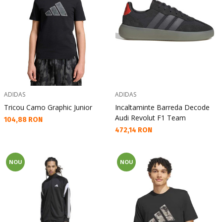
ADIDAS
ADIDAS
Tricou Camo Graphic Junior
Incaltaminte Barreda Decode
Audi Revolut F1 Team
Текуща цена:
104,88 RON
Текуща цена:
472,14 RON
NOU
NOU