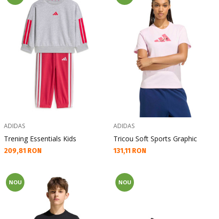
ADIDAS
ADIDAS
Trening Essentials Kids
Tricou Soft Sports Graphic
Текуща цена:
Текуща цена:
209,81 RON
131,11 RON
NOU
NOU