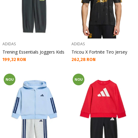
ADIDAS
ADIDAS
Trening Essentials Joggers Kids
Tricou X Fortnite Tiro Jersey
Текуща цена:
Текуща цена:
199,32 RON
262,28 RON
NOU
NOU