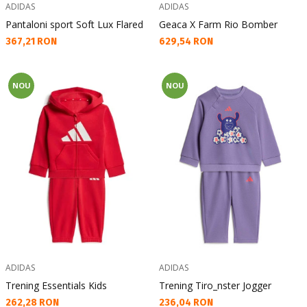
ADIDAS
ADIDAS
Pantaloni sport Soft Lux Flared
Geaca X Farm Rio Bomber
Текуща цена:
Текуща цена:
367,21 RON
629,54 RON
NOU
NOU
ADIDAS
ADIDAS
Trening Essentials Kids
Trening Tiro_nster Jogger
Текуща цена:
Текуща цена:
262,28 RON
236,04 RON