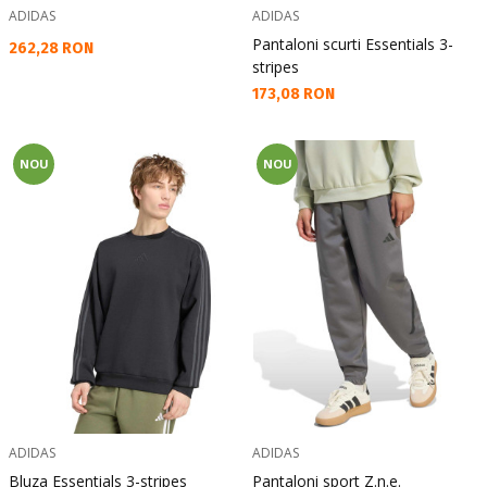
ADIDAS
ADIDAS
Pantaloni scurti Essentials 3-
Текуща цена:
262,28 RON
stripes
Текуща цена:
173,08 RON
NOU
NOU
ADIDAS
ADIDAS
Bluza Essentials 3-stripes
Pantaloni sport Z.n.e.