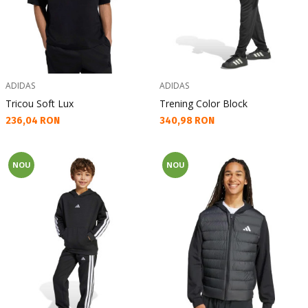
ADIDAS
ADIDAS
Tricou Soft Lux
Trening Color Block
Текуща цена:
Текуща цена:
236,04 RON
340,98 RON
NOU
NOU