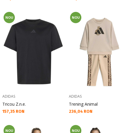
NOU
NOU
ADIDAS
ADIDAS
Tricou Z.n.e.
Trening Animal
Текуща цена:
Текуща цена:
157,35 RON
236,04 RON
NOU
NOU