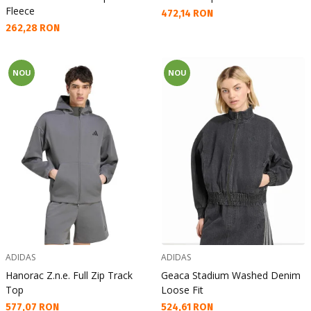
Fleece
Текуща цена:
472,14 RON
Текуща цена:
262,28 RON
NOU
NOU
ADIDAS
ADIDAS
Hanorac Z.n.e. Full Zip Track
Geaca Stadium Washed Denim
Top
Loose Fit
Текуща цена:
Текуща цена:
577,07 RON
524,61 RON