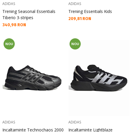
ADIDAS
ADIDAS
Trening Seasonal Essentials
Trening Essentials Kids
Tiberio 3-stripes
Текуща цена:
209,81 RON
Текуща цена:
340,98 RON
NOU
NOU
ADIDAS
ADIDAS
Incaltaminte Technochaos 2000
Incaltaminte Lightblaze