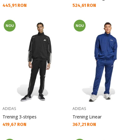
Текуща цена:
Текуща цена:
445,91 RON
524,61 RON
NOU
NOU
ADIDAS
ADIDAS
Trening 3-stripes
Trening Linear
Текуща цена:
Текуща цена:
419,67 RON
367,21 RON