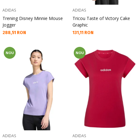
ADIDAS
ADIDAS
Trening Disney Minnie Mouse
Tricou Taste of Victory Cake
Jogger
Graphic
Текуща цена:
Текуща цена:
288,51 RON
131,11 RON
NOU
NOU
ADIDAS
ADIDAS