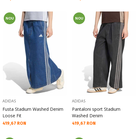
NOU
NOU
ADIDAS
ADIDAS
Fusta Stadium Washed Denim
Pantaloni sport Stadium
Loose Fit
Washed Denim
Текуща цена:
Текуща цена:
419,67 RON
419,67 RON