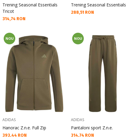
Trening Seasonal Essentials
Trening Seasonal Essentials
Tricot
Текуща цена:
288,51 RON
Текуща цена:
314,74 RON
NOU
NOU
ADIDAS
ADIDAS
Hanorac Z.n.e. Full Zip
Pantaloni sport Z.n.e.
Текуща цена:
Текуща цена:
393,44 RON
314,74 RON