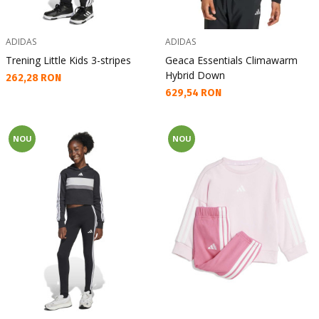
ADIDAS
ADIDAS
Trening Little Kids 3-stripes
Geaca Essentials Climawarm
Hybrid Down
Текуща цена:
262,28 RON
Текуща цена:
629,54 RON
NOU
NOU