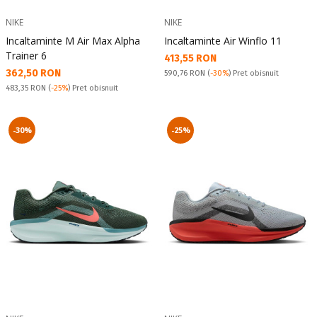
NIKE
NIKE
Incaltaminte M Air Max Alpha
Incaltaminte Air Winflo 11
Trainer 6
Текуща цена:
413,55 RON
Текуща цена:
362,50 RON
Pret obisnuit:
590,76 RON
(
-30%
) Pret obisnuit
Pret obisnuit:
483,35 RON
(
-25%
) Pret obisnuit
-30%
-25%