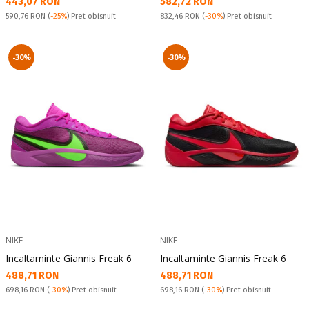
Текуща цена:
Текуща цена:
443,07 RON
582,72 RON
Pret obisnuit:
Pret obisnuit:
590,76 RON
(
-25%
) Pret obisnuit
832,46 RON
(
-30%
) Pret obisnuit
-30%
-30%
NIKE
NIKE
Incaltaminte Giannis Freak 6
Incaltaminte Giannis Freak 6
Текуща цена:
Текуща цена:
488,71 RON
488,71 RON
Pret obisnuit:
Pret obisnuit:
698,16 RON
(
-30%
) Pret obisnuit
698,16 RON
(
-30%
) Pret obisnuit