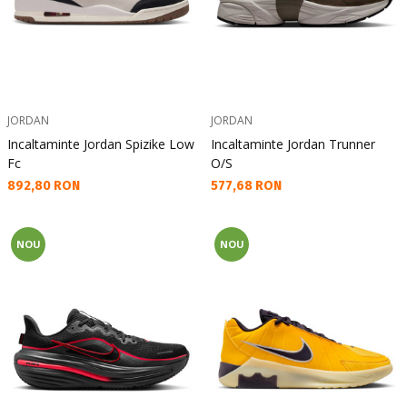
JORDAN
JORDAN
Incaltaminte Jordan Spizike Low
Incaltaminte Jordan Trunner
Fc
O/S
Текуща цена:
Текуща цена:
892,80 RON
577,68 RON
NOU
NOU