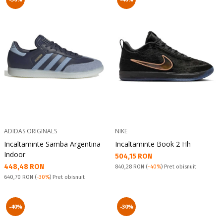
ADIDAS ORIGINALS
NIKE
Incaltaminte Samba Argentina
Incaltaminte Book 2 Hh
Indoor
Текуща цена:
504,15 RON
Текуща цена:
448,48 RON
Pret obisnuit:
840,28 RON
(
-40%
) Pret obisnuit
Pret obisnuit:
640,70 RON
(
-30%
) Pret obisnuit
-40%
-30%