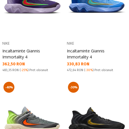
NIKE
NIKE
Incaltaminte Giannis
Incaltaminte Giannis
Immortality 4
Immortality 4
Текуща цена:
Текуща цена:
362,50 RON
330,83 RON
Pret obisnuit:
Pret obisnuit:
483,35 RON
(
-25%
) Pret obisnuit
472,64 RON
(
-30%
) Pret obisnuit
-40%
-30%