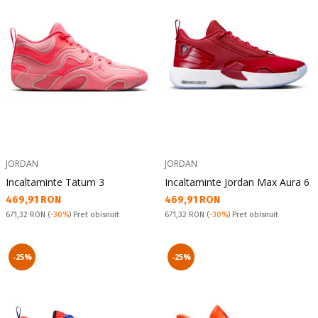
JORDAN
JORDAN
Incaltaminte Tatum 3
Incaltaminte Jordan Max Aura 6
Текуща цена:
Текуща цена:
469,91 RON
469,91 RON
Pret obisnuit:
Pret obisnuit:
671,32 RON
(
-30%
) Pret obisnuit
671,32 RON
(
-30%
) Pret obisnuit
-25%
-25%