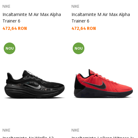
NIKE
NIKE
Incaltaminte M Air Max Alpha
Incaltaminte M Air Max Alpha
Trainer 6
Trainer 6
Текуща цена:
Текуща цена:
472,64 RON
472,64 RON
NOU
NOU
NIKE
NIKE