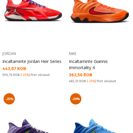
JORDAN
NIKE
Incaltaminte Jordan Heir Series
Incaltaminte Giannis
Immortality 4
Текуща цена:
443,07 RON
Текуща цена:
362,50 RON
Pret obisnuit:
590,76 RON
(
-25%
) Pret obisnuit
Pret obisnuit:
483,35 RON
(
-25%
) Pret obisnuit
-25%
-30%