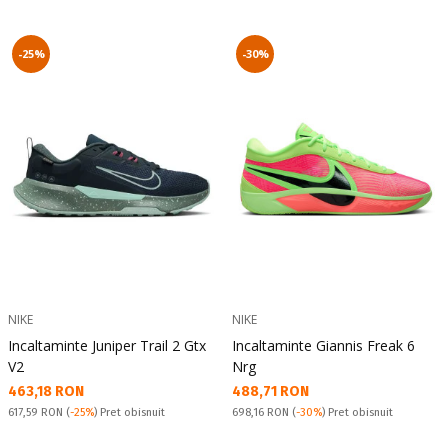
-25%
-30%
NIKE
NIKE
Incaltaminte Juniper Trail 2 Gtx
Incaltaminte Giannis Freak 6
V2
Nrg
Текуща цена:
Текуща цена:
463,18 RON
488,71 RON
Pret obisnuit:
Pret obisnuit:
617,59 RON
(
-25%
) Pret obisnuit
698,16 RON
(
-30%
) Pret obisnuit