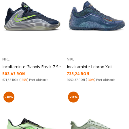
NIKE
NIKE
Incaltaminte Giannis Freak 7 Se
Incaltaminte Lebron Xxiii
Текуща цена:
Текуща цена:
503,47 RON
735,24 RON
Pret obisnuit:
Pret obisnuit:
671,32 RON
(
-25%
) Pret obisnuit
1050,37 RON
(
-30%
) Pret obisnuit
-40%
-31%