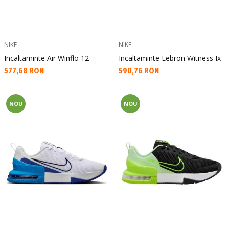
NIKE
NIKE
Incaltaminte Air Winflo 12
Incaltaminte Lebron Witness Ix
Текуща цена:
Текуща цена:
577,68 RON
590,76 RON
NOU
NOU