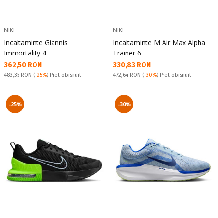
NIKE
NIKE
Incaltaminte Giannis
Incaltaminte M Air Max Alpha
Immortality 4
Trainer 6
Текуща цена:
Текуща цена:
362,50 RON
330,83 RON
Pret obisnuit:
Pret obisnuit:
483,35 RON
(
-25%
) Pret obisnuit
472,64 RON
(
-30%
) Pret obisnuit
-25%
-30%