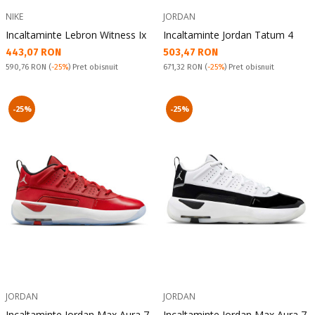
NIKE
JORDAN
Incaltaminte Lebron Witness Ix
Incaltaminte Jordan Tatum 4
Текуща цена:
Текуща цена:
443,07 RON
503,47 RON
Pret obisnuit:
Pret obisnuit:
590,76 RON
(
-25%
) Pret obisnuit
671,32 RON
(
-25%
) Pret obisnuit
-25%
-25%
JORDAN
JORDAN
Incaltaminte Jordan Max Aura 7
Incaltaminte Jordan Max Aura 7