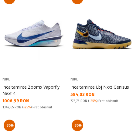
NIKE
NIKE
Incaltaminte Zoomx Vaporfly
Incaltaminte Lbj Nxxt Genisus
Next 4
Текуща цена:
584,03 RON
Текуща цена:
1006,99 RON
Pret obisnuit:
778,73 RON
(
-25%
) Pret obisnuit
Pret obisnuit:
1342,65 RON
(
-25%
) Pret obisnuit
-30%
-30%