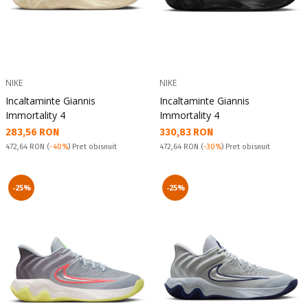
NIKE
NIKE
Incaltaminte Giannis
Incaltaminte Giannis
Immortality 4
Immortality 4
Текуща цена:
Текуща цена:
283,56 RON
330,83 RON
Pret obisnuit:
Pret obisnuit:
472,64 RON
(
-40%
) Pret obisnuit
472,64 RON
(
-30%
) Pret obisnuit
-25%
-25%