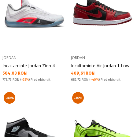
JORDAN
JORDAN
Incaltaminte Jordan Zion 4
Incaltaminte Air Jordan 1 Low
Текуща цена:
Текуща цена:
584,03 RON
409,61 RON
Pret obisnuit:
Pret obisnuit:
778,73 RON
(
-25%
) Pret obisnuit
682,72 RON
(
-40%
) Pret obisnuit
-40%
-40%