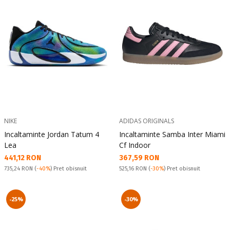
NIKE
ADIDAS ORIGINALS
Incaltaminte Jordan Tatum 4
Incaltaminte Samba Inter Miami
Lea
Cf Indoor
Текуща цена:
Текуща цена:
441,12 RON
367,59 RON
Pret obisnuit:
Pret obisnuit:
735,24 RON
(
-40%
) Pret obisnuit
525,16 RON
(
-30%
) Pret obisnuit
-25%
-30%