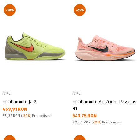
-30%
-25%
NIKE
NIKE
Incaltaminte Ja 2
Incaltaminte Air Zoom Pegasus
41
Текуща цена:
469,91 RON
Текуща цена:
543,75 RON
Pret obisnuit:
671,32 RON
(
-30%
) Pret obisnuit
Pret obisnuit:
725,00 RON
(
-25%
) Pret obisnuit