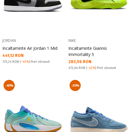
JORDAN
NIKE
Incaltaminte Air Jordan 1 Mid
Incaltaminte Giannis
Immortality 5
Текуща цена:
441,12 RON
Текуща цена:
283,56 RON
Pret obisnuit:
735,24 RON
(
-40%
) Pret obisnuit
Pret obisnuit:
472,64 RON
(
-40%
) Pret obisnuit
-40%
-30%