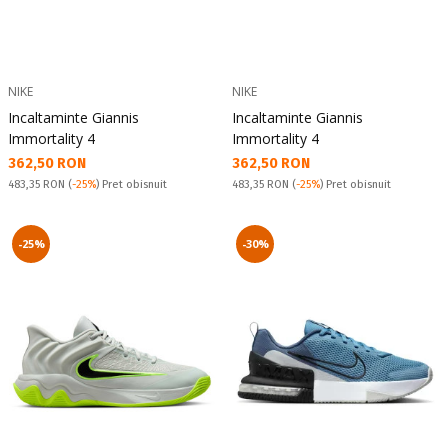
NIKE
NIKE
Incaltaminte Giannis
Incaltaminte Giannis
Immortality 4
Immortality 4
Текуща цена:
Текуща цена:
362,50 RON
362,50 RON
Pret obisnuit:
Pret obisnuit:
483,35 RON
(
-25%
) Pret obisnuit
483,35 RON
(
-25%
) Pret obisnuit
-25%
-30%