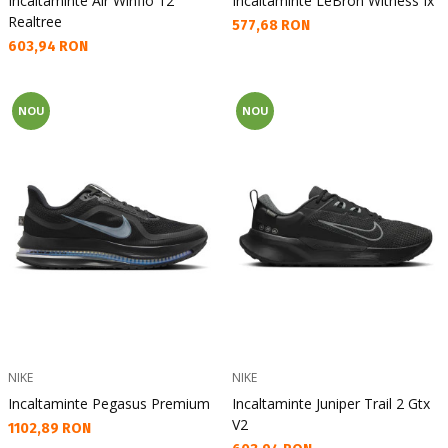
Incaltaminte Air Winflo 12
Incaltaminte LeBron Witness Ix
Realtree
Текуща цена:
577,68 RON
Текуща цена:
603,94 RON
NOU
NOU
NIKE
NIKE
Incaltaminte Pegasus Premium
Incaltaminte Juniper Trail 2 Gtx
V2
Текуща цена:
1102,89 RON