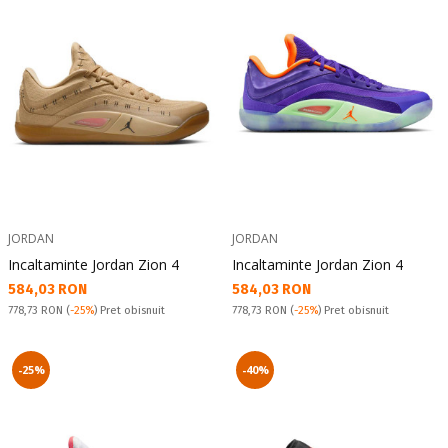
JORDAN
JORDAN
Incaltaminte Jordan Zion 4
Incaltaminte Jordan Zion 4
Текуща цена:
Текуща цена:
584,03 RON
584,03 RON
Pret obisnuit:
Pret obisnuit:
778,73 RON
(
-25%
) Pret obisnuit
778,73 RON
(
-25%
) Pret obisnuit
-25%
-40%