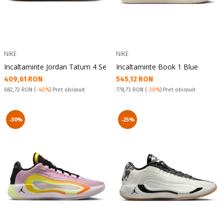
NIKE
NIKE
Incaltaminte Jordan Tatum 4 Se
Incaltaminte Book 1 Blue
Текуща цена:
Текуща цена:
409,61 RON
545,12 RON
Pret obisnuit:
Pret obisnuit:
682,72 RON
(
-40%
) Pret obisnuit
778,73 RON
(
-30%
) Pret obisnuit
-30%
-25%