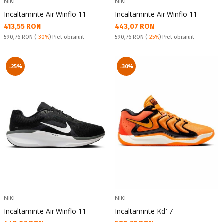
NIKE
NIKE
Incaltaminte Air Winflo 11
Incaltaminte Air Winflo 11
Текуща цена:
Текуща цена:
413,55 RON
443,07 RON
Pret obisnuit:
Pret obisnuit:
590,76 RON
(
-30%
) Pret obisnuit
590,76 RON
(
-25%
) Pret obisnuit
-25%
-30%
NIKE
NIKE
Incaltaminte Air Winflo 11
Incaltaminte Kd17