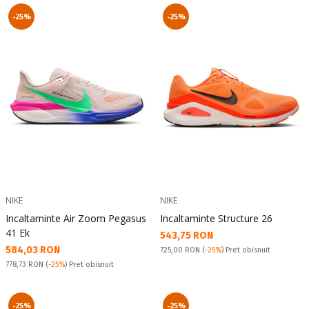
-25%
-25%
NIKE
NIKE
Incaltaminte Air Zoom Pegasus
Incaltaminte Structure 26
41 Ek
Текуща цена:
543,75 RON
Текуща цена:
584,03 RON
Pret obisnuit:
725,00 RON
(
-25%
) Pret obisnuit
Pret obisnuit:
778,73 RON
(
-25%
) Pret obisnuit
-25%
-25%