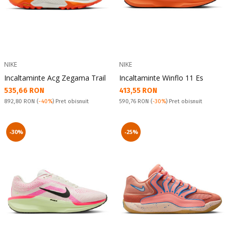
NIKE
NIKE
Incaltaminte Acg Zegama Trail
Incaltaminte Winflo 11 Es
Текуща цена:
Текуща цена:
535,66 RON
413,55 RON
Pret obisnuit:
Pret obisnuit:
892,80 RON
(
-40%
) Pret obisnuit
590,76 RON
(
-30%
) Pret obisnuit
-30%
-25%