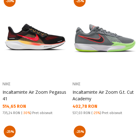
-30%
-25%
NIKE
NIKE
Incaltaminte Air Zoom Pegasus
Incaltaminte Air Zoom G.t. Cut
41
Academy
Текуща цена:
Текуща цена:
514,65 RON
402,78 RON
Pret obisnuit:
Pret obisnuit:
735,24 RON
(
-30%
) Pret obisnuit
537,03 RON
(
-25%
) Pret obisnuit
-25%
-25%