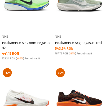
NIKE
NIKE
Incaltaminte Air Zoom Pegasus
Incaltaminte Acg Pegasus Trail
42
Текуща цена:
543,54 RON
Текуща цена:
441,12 RON
Pret obisnuit:
787,76 RON
(
-31%
) Pret obisnuit
Pret obisnuit:
735,24 RON
(
-40%
) Pret obisnuit
-40%
-30%