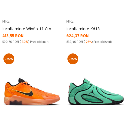
NIKE
NIKE
Incaltaminte Winflo 11 Cm
Incaltaminte Kd18
Текуща цена:
Текуща цена:
413,55 RON
624,37 RON
Pret obisnuit:
Pret obisnuit:
590,76 RON
(
-30%
) Pret obisnuit
832,46 RON
(
-25%
) Pret obisnuit
-25%
-25%