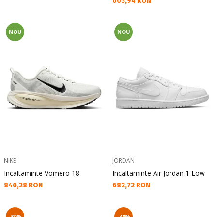
Текуща цена:
603,94 RON
NOU
NOU
NIKE
JORDAN
Incaltaminte Vomero 18
Incaltaminte Air Jordan 1 Low
Текуща цена:
Текуща цена:
840,28 RON
682,72 RON
-30%
-40%