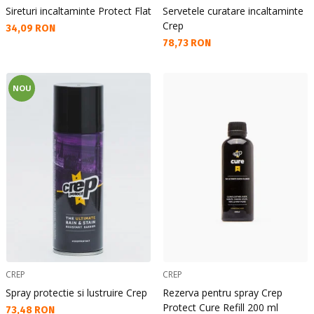
Sireturi incaltaminte Protect Flat
Servetele curatare incaltaminte
Crep
Текуща цена:
34,09 RON
Текуща цена:
78,73 RON
NOU
CREP
CREP
Spray protectie si lustruire Crep
Rezerva pentru spray Crep
Protect Cure Refill 200 ml
Текуща цена:
73,48 RON