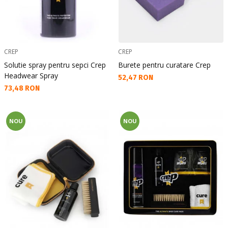
CREP
CREP
Solutie spray pentru sepci Crep
Burete pentru curatare Crep
Headwear Spray
Текуща цена:
52,47 RON
Текуща цена:
73,48 RON
NOU
NOU