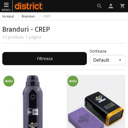
MENIU
Inceput
Branduri
CREP
Branduri - CREP
12 produse, 1 pagina
Sorteaza
Filtreaza
NOU
NOU