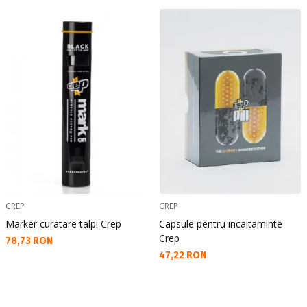
CREP
CREP
Marker curatare talpi Crep
Capsule pentru incaltaminte
Crep
Текуща цена:
78,73 RON
Текуща цена:
47,22 RON