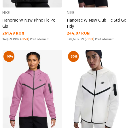
NIKE
NIKE
Hanorac W Nsw Phnx Flc Po
Hanorac W Nsw Club Flc Std Gx
Gls
Hdy
Текуща цена:
Текуща цена:
261,49 RON
244,07 RON
Pret obisnuit:
Pret obisnuit:
348,69 RON
(
-25%
) Pret obisnuit
348,69 RON
(
-30%
) Pret obisnuit
-40%
-30%