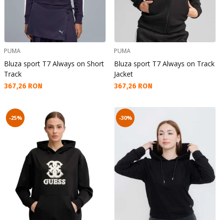
PUMA
PUMA
Bluza sport T7 Always on Short
Bluza sport T7 Always on Track
Track
Jacket
Текуща цена:
Текуща цена:
367,26 RON
367,26 RON
-25%
-30%