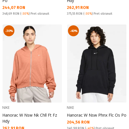
Po
Hdy
Текуща цена:
Текуща цена:
244,07 RON
262,91 RON
Pret obisnuit:
Pret obisnuit:
348,69 RON
(
-30%
) Pret obisnuit
375,55 RON
(
-30%
) Pret obisnuit
-30%
-40%
NIKE
NIKE
Hanorac W Nsw Nk Chll Ft Fz
Hanorac W Nsw Phnx Flc Os Po
Hdy
Текуща цена:
204,56 RON
Текуща цена:
262,91 RON
Pret obisnuit:
340,98 RON
(
-40%
) Pret obisnuit