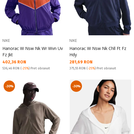
NIKE
NIKE
Hanorac W Nsw Nk Wr Wvn Uv
Hanorac W Nsw Nk Chll Ft Fz
Fz Jkt
Hdy
Текуща цена:
Текуща цена:
402,36 RON
281,69 RON
Pret obisnuit:
Pret obisnuit:
536,46 RON
(
-25%
) Pret obisnuit
375,55 RON
(
-25%
) Pret obisnuit
-30%
-30%