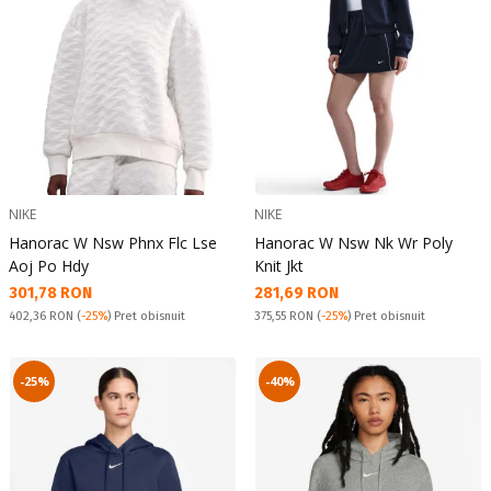
NIKE
NIKE
Hanorac W Nsw Phnx Flc Lse
Hanorac W Nsw Nk Wr Poly
Aoj Po Hdy
Knit Jkt
Текуща цена:
Текуща цена:
301,78 RON
281,69 RON
Pret obisnuit:
Pret obisnuit:
402,36 RON
(
-25%
) Pret obisnuit
375,55 RON
(
-25%
) Pret obisnuit
-25%
-40%