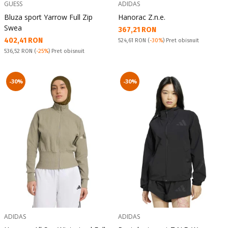
GUESS
ADIDAS
Bluza sport Yarrow Full Zip
Hanorac Z.n.e.
Swea
Текуща цена:
367,21 RON
Текуща цена:
402,41 RON
Pret obisnuit:
524,61 RON
(
-30%
) Pret obisnuit
Pret obisnuit:
536,52 RON
(
-25%
) Pret obisnuit
-30%
-30%
ADIDAS
ADIDAS