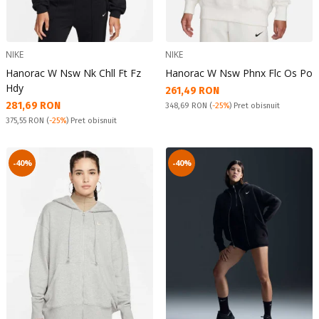
NIKE
NIKE
Hanorac W Nsw Nk Chll Ft Fz
Hanorac W Nsw Phnx Flc Os Po
Hdy
Текуща цена:
261,49 RON
Текуща цена:
281,69 RON
Pret obisnuit:
348,69 RON
(
-25%
) Pret obisnuit
Pret obisnuit:
375,55 RON
(
-25%
) Pret obisnuit
-40%
-40%