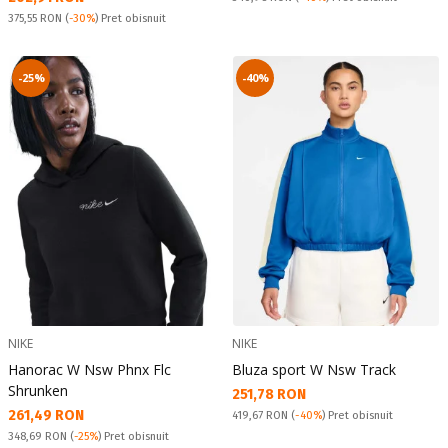
Pret obisnuit:
375,55 RON
(
-30%
) Pret obisnuit
-25%
-40%
NIKE
NIKE
Hanorac W Nsw Phnx Flc
Bluza sport W Nsw Track
Shrunken
Текуща цена:
251,78 RON
Текуща цена:
261,49 RON
Pret obisnuit:
419,67 RON
(
-40%
) Pret obisnuit
Pret obisnuit:
348,69 RON
(
-25%
) Pret obisnuit