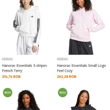
ADIDAS
ADIDAS
Hanorac Essentials 3-stripes
Hanorac Essentials Small Logo
French Terry
Feel Cozy
Текуща цена:
Текуща цена:
314,74 RON
262,28 RON
NOU
NOU