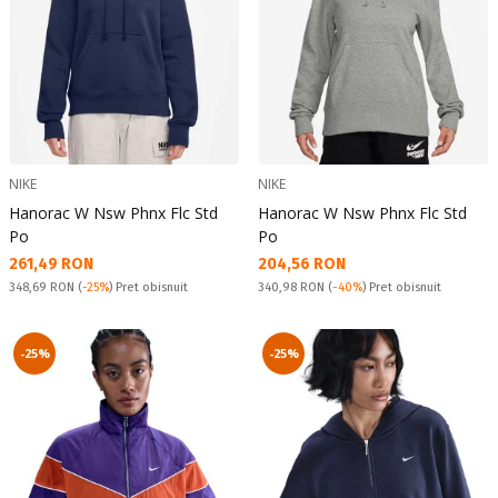
NIKE
NIKE
Hanorac W Nsw Phnx Flc Std
Hanorac W Nsw Phnx Flc Std
Po
Po
Текуща цена:
Текуща цена:
261,49 RON
204,56 RON
Pret obisnuit:
Pret obisnuit:
348,69 RON
(
-25%
) Pret obisnuit
340,98 RON
(
-40%
) Pret obisnuit
-25%
-25%