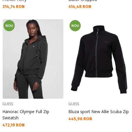
Текуща цена:
Текуща цена:
314,74 RON
414,48 RON
NOU
NOU
GUESS
GUESS
Hanorac Olympe Full Zip
Bluza sport New Allie Scuba Zip
Sweatsh
Текуща цена:
445,96 RON
Текуща цена:
472,19 RON