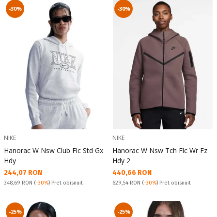
-30%
-30%
NIKE
NIKE
Hanorac W Nsw Club Flc Std Gx
Hanorac W Nsw Tch Flc Wr Fz
Hdy
Hdy 2
Текуща цена:
Текуща цена:
244,07 RON
440,66 RON
Pret obisnuit:
Pret obisnuit:
348,69 RON
(
-30%
) Pret obisnuit
629,54 RON
(
-30%
) Pret obisnuit
-25%
-25%