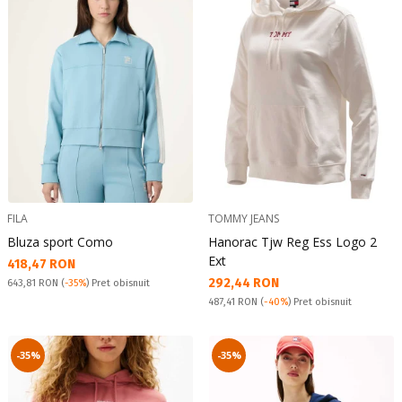
FILA
TOMMY JEANS
Bluza sport Como
Hanorac Tjw Reg Ess Logo 2
Ext
Текуща цена:
418,47 RON
Текуща цена:
292,44 RON
Pret obisnuit:
643,81 RON
(
-35%
) Pret obisnuit
Pret obisnuit:
487,41 RON
(
-40%
) Pret obisnuit
-35%
-35%