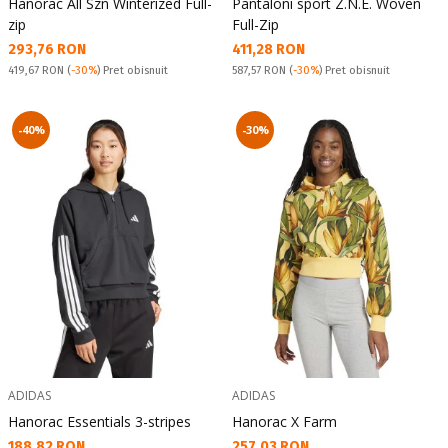
Hanorac All Szn Winterized Full-
Pantaloni sport Z.N.E. Woven
zip
Full-Zip
Текуща цена:
Текуща цена:
293,76 RON
411,28 RON
Pret obisnuit:
Pret obisnuit:
419,67 RON
(
-30%
) Pret obisnuit
587,57 RON
(
-30%
) Pret obisnuit
-40%
-30%
ADIDAS
ADIDAS
Hanorac Essentials 3-stripes
Hanorac X Farm
Текуща цена:
Текуща цена:
188,82 RON
257,03 RON