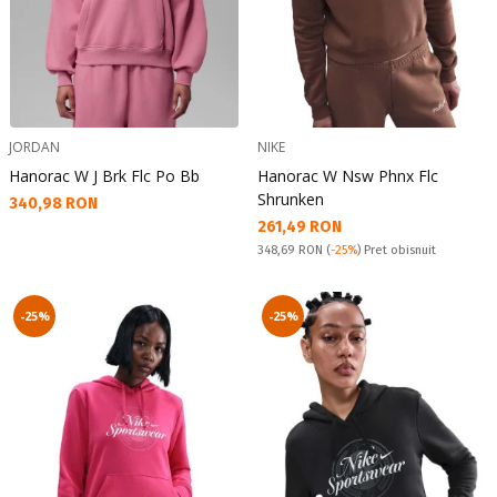
JORDAN
NIKE
Hanorac W J Brk Flc Po Bb
Hanorac W Nsw Phnx Flc
Shrunken
Текуща цена:
340,98 RON
Текуща цена:
261,49 RON
Pret obisnuit:
348,69 RON
(
-25%
) Pret obisnuit
-25%
-25%