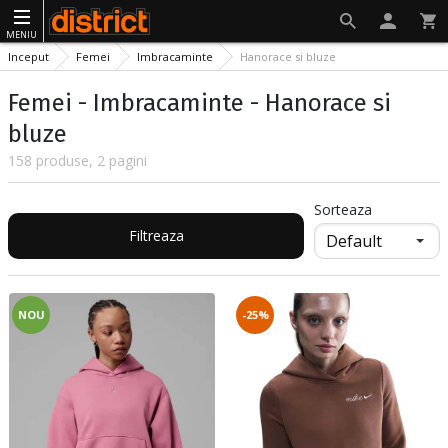
MENIU
Inceput
Femei
Imbracaminte
Hanorace si bluze
Femei - Imbracaminte - Hanorace si
bluze
158 produse, 2 pagini
Sorteaza
Filtreaza
NOU
-25%