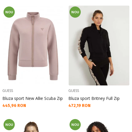
NOU
NOU
GUESS
GUESS
Bluza sport New Allie Scuba Zip
Bluza sport Britney Full Zip
Текуща цена:
Текуща цена:
445,96 RON
472,19 RON
NOU
NOU