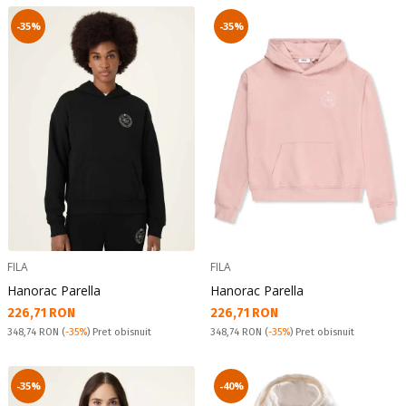
-35%
-35%
FILA
FILA
Hanorac Parella
Hanorac Parella
Текуща цена:
Текуща цена:
226,71 RON
226,71 RON
Pret obisnuit:
Pret obisnuit:
348,74 RON
(
-35%
) Pret obisnuit
348,74 RON
(
-35%
) Pret obisnuit
-35%
-40%