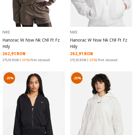
NIKE
NIKE
Hanorac W Nsw Nk Chll Ft Fz
Hanorac W Nsw Nk Chll Ft Fz
Hdy
Hdy
Текуща цена:
Текуща цена:
262,91 RON
262,91 RON
Pret obisnuit:
Pret obisnuit:
375,55 RON
(
-30%
) Pret obisnuit
375,55 RON
(
-30%
) Pret obisnuit
-25%
-25%