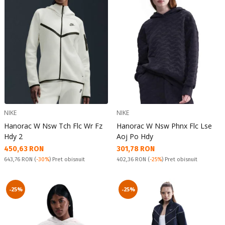
NIKE
NIKE
Hanorac W Nsw Tch Flc Wr Fz
Hanorac W Nsw Phnx Flc Lse
Hdy 2
Aoj Po Hdy
Текуща цена:
Текуща цена:
450,63 RON
301,78 RON
Pret obisnuit:
Pret obisnuit:
643,76 RON
(
-30%
) Pret obisnuit
402,36 RON
(
-25%
) Pret obisnuit
-25%
-25%