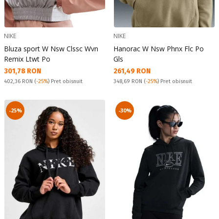
NIKE
NIKE
Bluza sport W Nsw Clssc Wvn
Hanorac W Nsw Phnx Flc Po
Remix Ltwt Po
Gls
Текуща цена:
Текуща цена:
301,78 RON
261,49 RON
Pret obisnuit:
Pret obisnuit:
402,36 RON
(
-25%
) Pret obisnuit
348,69 RON
(
-25%
) Pret obisnuit
-25%
-30%