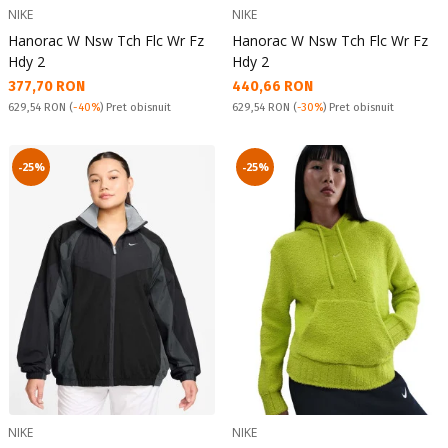
NIKE
NIKE
Hanorac W Nsw Tch Flc Wr Fz
Hanorac W Nsw Tch Flc Wr Fz
Hdy 2
Hdy 2
Текуща цена:
Текуща цена:
377,70 RON
440,66 RON
Pret obisnuit:
Pret obisnuit:
629,54 RON
(
-40%
) Pret obisnuit
629,54 RON
(
-30%
) Pret obisnuit
-25%
-25%
NIKE
NIKE