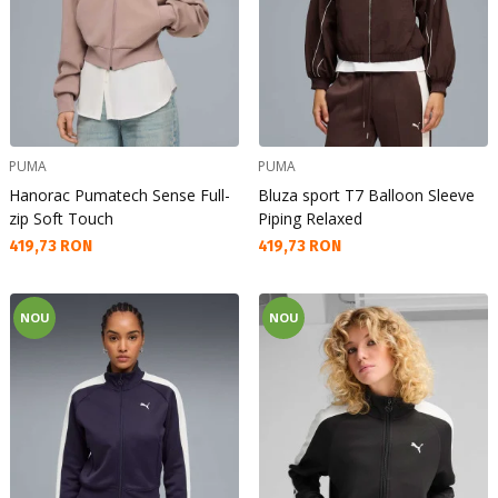
PUMA
PUMA
Hanorac Pumatech Sense Full-
Bluza sport T7 Balloon Sleeve
zip Soft Touch
Piping Relaxed
Текуща цена:
Текуща цена:
419,73 RON
419,73 RON
NOU
NOU