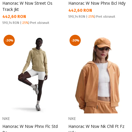
Hanorac W Nsw Street Os
Hanorac W Nsw Phnx Bcl Hdy
Track Jkt
Текуща цена:
442,60 RON
Текуща цена:
442,60 RON
Pret obisnuit:
590,14 RON
(
-25%
) Pret obisnuit
Pret obisnuit:
590,14 RON
(
-25%
) Pret obisnuit
-30%
-30%
NIKE
NIKE
Hanorac W Nsw Phnx Flc Std
Hanorac W Nsw Nk Chll Ft Fz