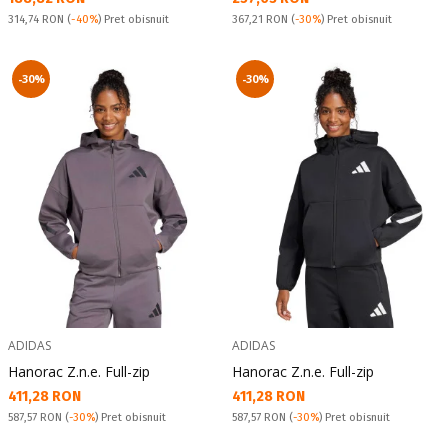
Pret obisnuit:
Pret obisnuit:
314,74 RON
(
-40%
) Pret obisnuit
367,21 RON
(
-30%
) Pret obisnuit
-30%
-30%
ADIDAS
ADIDAS
Hanorac Z.n.e. Full-zip
Hanorac Z.n.e. Full-zip
Текуща цена:
Текуща цена:
411,28 RON
411,28 RON
Pret obisnuit:
Pret obisnuit:
587,57 RON
(
-30%
) Pret obisnuit
587,57 RON
(
-30%
) Pret obisnuit