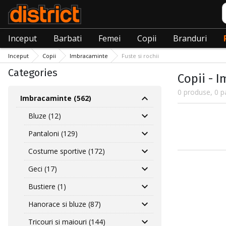
C
Inceput
Barbati
Femei
Copii
Branduri
Inceput
Copii
Imbracaminte
Fuste si rochii
Categories
Copii - I
0 produse, 0 p
Imbracaminte (562)
Bluze (12)
Pantaloni (129)
Costume sportive (172)
Geci (17)
Bustiere (1)
Hanorace si bluze (87)
Tricouri si maiouri (144)