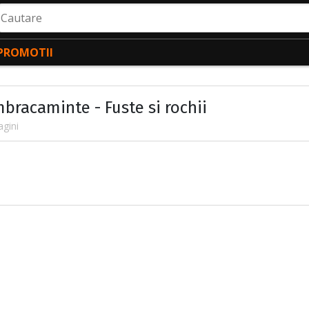
autare
PROMOTII
mbracaminte - Fuste si rochii
agini