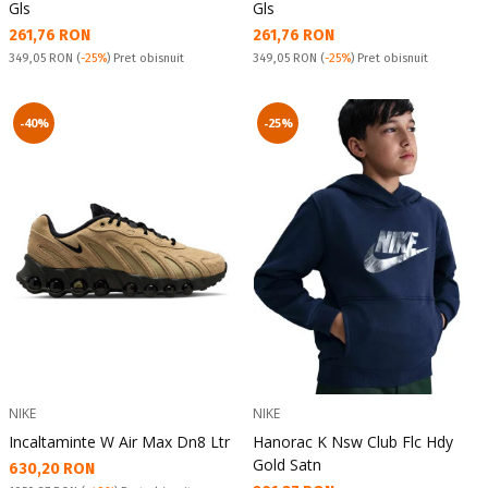
Gls
Gls
Текуща цена:
Текуща цена:
261,76 RON
261,76 RON
Pret obisnuit:
Pret obisnuit:
349,05 RON
(
-25%
) Pret obisnuit
349,05 RON
(
-25%
) Pret obisnuit
-40%
-25%
NIKE
NIKE
Incaltaminte W Air Max Dn8 Ltr
Hanorac K Nsw Club Flc Hdy
Gold Satn
Текуща цена:
630,20 RON