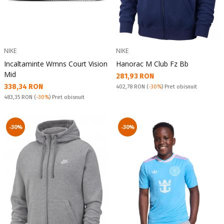
NIKE
NIKE
Incaltaminte Wmns Court Vision
Hanorac M Club Fz Bb
Mid
Текуща цена:
281,93 RON
Текуща цена:
338,34 RON
Pret obisnuit:
402,78 RON
(
-30%
) Pret obisnuit
Pret obisnuit:
483,35 RON
(
-30%
) Pret obisnuit
-30%
-30%