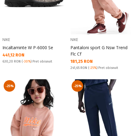
NIKE
NIKE
Incaltaminte W P-6000 Se
Pantaloni sport G Nsw Trend
Flc Cf
Текуща цена:
441,12 RON
Текуща цена:
181,25 RON
Pret obisnuit:
630,20 RON
(
-30%
) Pret obisnuit
Pret obisnuit:
241,65 RON
(
-25%
) Pret obisnuit
-25%
-25%