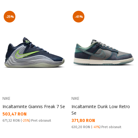
-25%
-41%
NIKE
NIKE
Incaltaminte Giannis Freak 7 Se
Incaltaminte Dunk Low Retro
Se
Текуща цена:
503,47 RON
Текуща цена:
371,80 RON
Pret obisnuit:
671,32 RON
(
-25%
) Pret obisnuit
Pret obisnuit:
630,20 RON
(
-41%
) Pret obisnuit