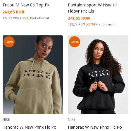
Tricou M Nsw Cs Top Pk
Pantaloni sport W Nsw Hr
Fldovr Pnt Gls
Текуща цена:
241,65 RON
Текуща цена:
241,65 RON
Pret obisnuit:
322,22 RON
(
-25%
) Pret obisnuit
Pret obisnuit:
322,22 RON
(
-25%
) Pret obisnuit
-25%
-25%
NIKE
NIKE
Hanorac W Nsw Phnx Flc Po
Hanorac W Nsw Phnx Flc Po