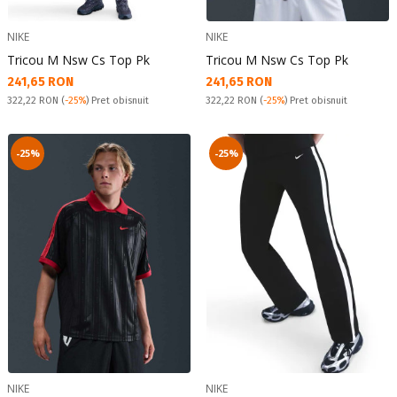
NIKE
NIKE
Tricou M Nsw Cs Top Pk
Tricou M Nsw Cs Top Pk
Текуща цена:
Текуща цена:
241,65 RON
241,65 RON
Pret obisnuit:
Pret obisnuit:
322,22 RON
(
-25%
) Pret obisnuit
322,22 RON
(
-25%
) Pret obisnuit
-25%
-25%
NIKE
NIKE