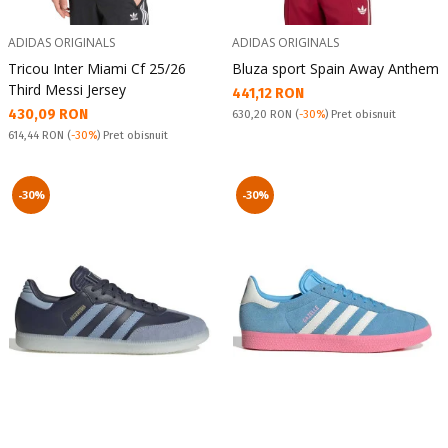
ADIDAS ORIGINALS
ADIDAS ORIGINALS
Tricou Inter Miami Cf 25/26
Bluza sport Spain Away Anthem
Third Messi Jersey
Текуща цена:
441,12 RON
Текуща цена:
430,09 RON
Pret obisnuit:
630,20 RON
(
-30%
) Pret obisnuit
Pret obisnuit:
614,44 RON
(
-30%
) Pret obisnuit
-30%
-30%