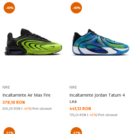
-40%
-40%
NIKE
NIKE
Incaltaminte Air Max Fire
Incaltaminte Jordan Tatum 4
Lea
Текуща цена:
378,10 RON
Текуща цена:
441,12 RON
Pret obisnuit:
630,20 RON
(
-40%
) Pret obisnuit
Pret obisnuit:
735,24 RON
(
-40%
) Pret obisnuit
-51%
-51%