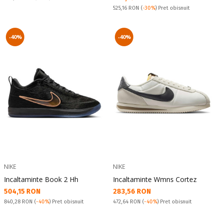
Pret obisnuit:
525,16 RON
(
-30%
) Pret obisnuit
-40%
-40%
NIKE
NIKE
Incaltaminte Book 2 Hh
Incaltaminte Wmns Cortez
Текуща цена:
Текуща цена:
504,15 RON
283,56 RON
Pret obisnuit:
Pret obisnuit:
840,28 RON
(
-40%
) Pret obisnuit
472,64 RON
(
-40%
) Pret obisnuit