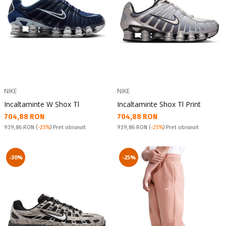
NIKE
NIKE
Incaltaminte W Shox Tl
Incaltaminte Shox Tl Print
Текуща цена:
Текуща цена:
704,88 RON
704,88 RON
Pret obisnuit:
Pret obisnuit:
939,86 RON
(
-25%
) Pret obisnuit
939,86 RON
(
-25%
) Pret obisnuit
-30%
-25%