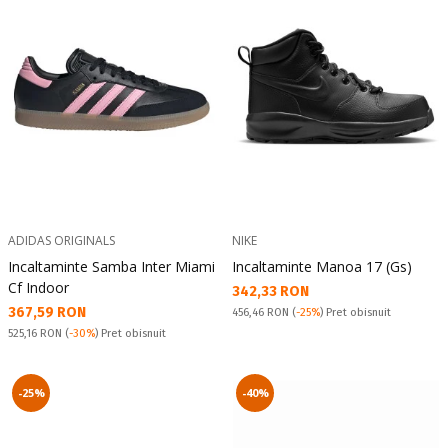
ADIDAS ORIGINALS
NIKE
Incaltaminte Samba Inter Miami
Incaltaminte Manoa 17 (Gs)
Cf Indoor
Текуща цена:
342,33 RON
Текуща цена:
367,59 RON
Pret obisnuit:
456,46 RON
(
-25%
) Pret obisnuit
Pret obisnuit:
525,16 RON
(
-30%
) Pret obisnuit
-25%
-40%