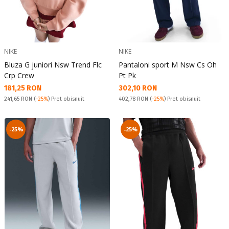
NIKE
NIKE
Bluza G juniori Nsw Trend Flc
Pantaloni sport M Nsw Cs Oh
Crp Crew
Pt Pk
Текуща цена:
Текуща цена:
181,25 RON
302,10 RON
Pret obisnuit:
Pret obisnuit:
241,65 RON
(
-25%
) Pret obisnuit
402,78 RON
(
-25%
) Pret obisnuit
-25%
-25%