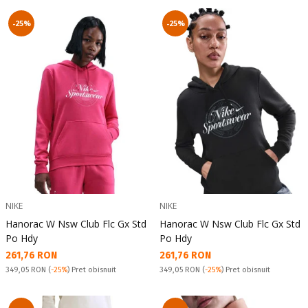
-25%
-25%
NIKE
NIKE
Hanorac W Nsw Club Flc Gx Std
Hanorac W Nsw Club Flc Gx Std
Po Hdy
Po Hdy
Текуща цена:
Текуща цена:
261,76 RON
261,76 RON
Pret obisnuit:
Pret obisnuit:
349,05 RON
(
-25%
) Pret obisnuit
349,05 RON
(
-25%
) Pret obisnuit