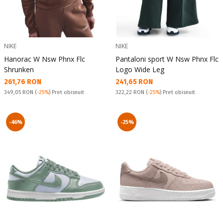
NIKE
NIKE
Hanorac W Nsw Phnx Flc
Pantaloni sport W Nsw Phnx Flc
Shrunken
Logo Wide Leg
Текуща цена:
Текуща цена:
261,76 RON
241,65 RON
Pret obisnuit:
Pret obisnuit:
349,05 RON
(
-25%
) Pret obisnuit
322,22 RON
(
-25%
) Pret obisnuit
-46%
-25%