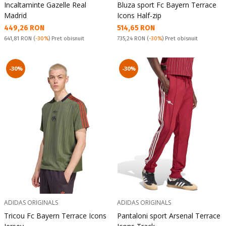
Incaltaminte Gazelle Real
Bluza sport Fc Bayern Terrace
Madrid
Icons Half-zip
Текуща цена:
Текуща цена:
449,26 RON
514,65 RON
Pret obisnuit:
Pret obisnuit:
641,81 RON
(
-30%
) Pret obisnuit
735,24 RON
(
-30%
) Pret obisnuit
-30%
-30%
ADIDAS ORIGINALS
ADIDAS ORIGINALS
Tricou Fc Bayern Terrace Icons
Pantaloni sport Arsenal Terrace