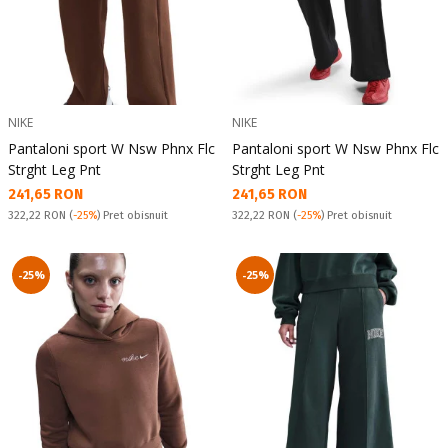
NIKE
NIKE
Pantaloni sport W Nsw Phnx Flc
Pantaloni sport W Nsw Phnx Flc
Strght Leg Pnt
Strght Leg Pnt
Текуща цена:
Текуща цена:
241,65 RON
241,65 RON
Pret obisnuit:
Pret obisnuit:
322,22 RON
(
-25%
) Pret obisnuit
322,22 RON
(
-25%
) Pret obisnuit
-25%
-25%