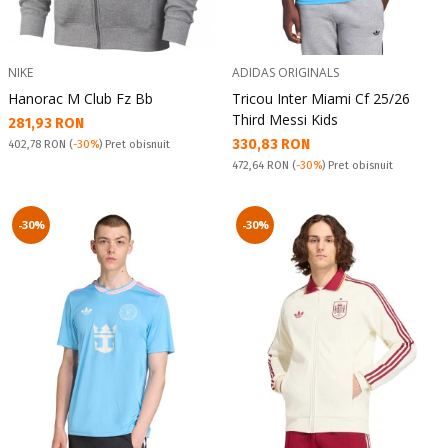
NIKE
ADIDAS ORIGINALS
Hanorac M Club Fz Bb
Tricou Inter Miami Cf 25/26
Third Messi Kids
Текуща цена:
281,93 RON
Текуща цена:
330,83 RON
Pret obisnuit:
402,78 RON
(
-30%
) Pret obisnuit
Pret obisnuit:
472,64 RON
(
-30%
) Pret obisnuit
-30%
-30%