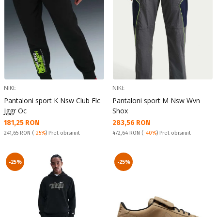
NIKE
NIKE
Pantaloni sport K Nsw Club Flc
Pantaloni sport M Nsw Wvn
Jggr Oc
Shox
Текуща цена:
Текуща цена:
181,25 RON
283,56 RON
Pret obisnuit:
Pret obisnuit:
241,65 RON
(
-25%
) Pret obisnuit
472,64 RON
(
-40%
) Pret obisnuit
-25%
-25%