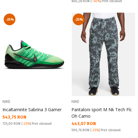
Pret obisnuit:
840,28 RON
(
-40%
) Pret obisnuit
-25%
-25%
NIKE
NIKE
Incaltaminte Sabrina 3 Gamer
Pantaloni sport M Nk Tech Flc
Oh Camo
Текуща цена:
543,75 RON
Текуща цена:
443,07 RON
Pret obisnuit:
725,00 RON
(
-25%
) Pret obisnuit
Pret obisnuit:
590,76 RON
(
-25%
) Pret obisnuit