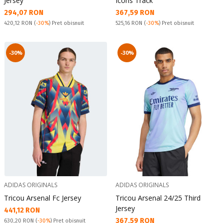
Jersey
Icons Track
Текуща цена:
Текуща цена:
294,07 RON
367,59 RON
Pret obisnuit:
Pret obisnuit:
420,12 RON
(
-30%
) Pret obisnuit
525,16 RON
(
-30%
) Pret obisnuit
-30%
-30%
ADIDAS ORIGINALS
ADIDAS ORIGINALS
Tricou Arsenal Fc Jersey
Tricou Arsenal 24/25 Third
Jersey
Текуща цена:
441,12 RON
Текуща цена:
367,59 RON
Pret obisnuit:
630,20 RON
(
-30%
) Pret obisnuit