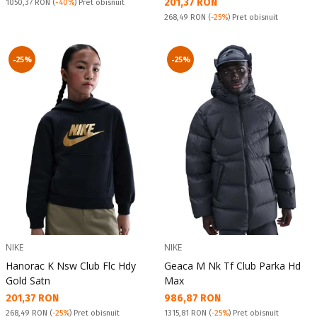
Текуща цена:
201,37 RON
Pret obisnuit:
1050,37 RON
(
-40%
) Pret obisnuit
Pret obisnuit:
268,49 RON
(
-25%
) Pret obisnuit
-25%
-25%
NIKE
NIKE
Hanorac K Nsw Club Flc Hdy
Geaca M Nk Tf Club Parka Hd
Gold Satn
Max
Текуща цена:
Текуща цена:
201,37 RON
986,87 RON
Pret obisnuit:
Pret obisnuit:
268,49 RON
(
-25%
) Pret obisnuit
1315,81 RON
(
-25%
) Pret obisnuit