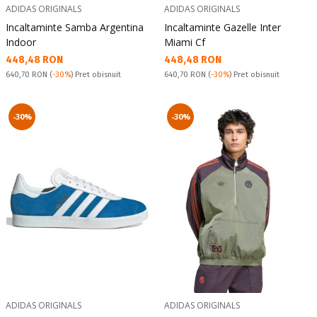
ADIDAS ORIGINALS
ADIDAS ORIGINALS
Incaltaminte Samba Argentina
Incaltaminte Gazelle Inter
Indoor
Miami Cf
Текуща цена:
Текуща цена:
448,48 RON
448,48 RON
Pret obisnuit:
Pret obisnuit:
640,70 RON
(
-30%
) Pret obisnuit
640,70 RON
(
-30%
) Pret obisnuit
-30%
-30%
ADIDAS ORIGINALS
ADIDAS ORIGINALS