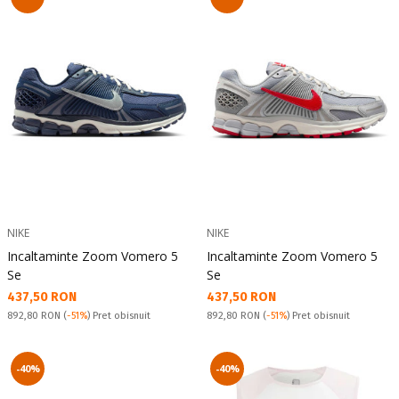
NIKE
NIKE
Incaltaminte Zoom Vomero 5
Incaltaminte Zoom Vomero 5
Se
Se
Текуща цена:
Текуща цена:
437,50 RON
437,50 RON
Pret obisnuit:
Pret obisnuit:
892,80 RON
(
-51%
) Pret obisnuit
892,80 RON
(
-51%
) Pret obisnuit
-40%
-40%