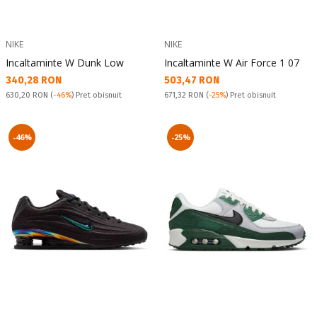
NIKE
NIKE
Incaltaminte W Dunk Low
Incaltaminte W Air Force 1 07
Текуща цена:
Текуща цена:
340,28 RON
503,47 RON
Pret obisnuit:
Pret obisnuit:
630,20 RON
(
-46%
) Pret obisnuit
671,32 RON
(
-25%
) Pret obisnuit
-46%
-25%