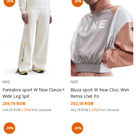
-25%
-25%
NIKE
NIKE
Pantaloni sport W Nsw Classic+
Bluza sport W Nsw Clssc Wvn
Wide Leg Spd
Remix Ltwt Po
Текуща цена:
Текуща цена:
261,76 RON
302,10 RON
Pret obisnuit:
Pret obisnuit:
349,05 RON
(
-25%
) Pret obisnuit
402,78 RON
(
-25%
) Pret obisnuit
-30%
-25%