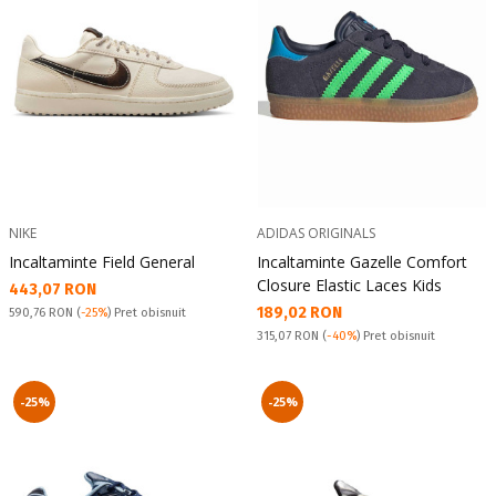
NIKE
ADIDAS ORIGINALS
Incaltaminte Field General
Incaltaminte Gazelle Comfort
Closure Elastic Laces Kids
Текуща цена:
443,07 RON
Текуща цена:
189,02 RON
Pret obisnuit:
590,76 RON
(
-25%
) Pret obisnuit
Pret obisnuit:
315,07 RON
(
-40%
) Pret obisnuit
-25%
-25%