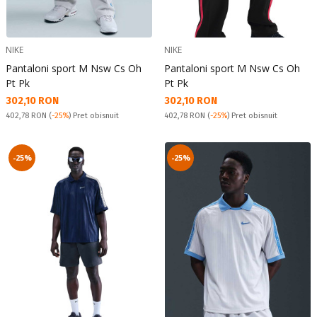
NIKE
NIKE
Pantaloni sport M Nsw Cs Oh
Pantaloni sport M Nsw Cs Oh
Pt Pk
Pt Pk
Текуща цена:
Текуща цена:
302,10 RON
302,10 RON
Pret obisnuit:
Pret obisnuit:
402,78 RON
(
-25%
) Pret obisnuit
402,78 RON
(
-25%
) Pret obisnuit
-25%
-25%