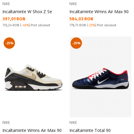
NIKE
NIKE
Incaltaminte W Shox Z Se
Incaltaminte Wmns Air Max 90
Текуща цена:
Текуща цена:
397,01 RON
584,03 RON
Pret obisnuit:
Pret obisnuit:
735,24 RON
(
-46%
) Pret obisnuit
778,73 RON
(
-25%
) Pret obisnuit
-25%
-25%
NIKE
NIKE
Incaltaminte Wmns Air Max 90
Incaltaminte Total 90