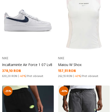
NIKE
NIKE
Incaltaminte Air Force 1 07 Lv8
Maiou W Shox
Текуща цена:
Текуща цена:
378,10 RON
157,51 RON
Pret obisnuit:
Pret obisnuit:
630,20 RON
(
-40%
) Pret obisnuit
262,55 RON
(
-40%
) Pret obisnuit
-25%
-40%