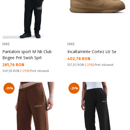
NIKE
NIKE
Pantaloni sport M Nk Club
Incaltaminte Cortez Ltr Se
Bngee Pnt Swsh Sprt
Текуща цена:
402,78 RON
Текуща цена:
261,76 RON
Pret obisnuit:
537,03 RON
(
-25%
) Pret obisnuit
Pret obisnuit:
349,05 RON
(
-25%
) Pret obisnuit
-25%
-25%