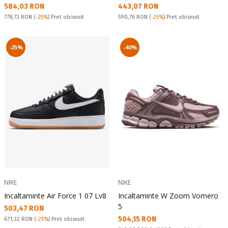
Текуща цена:
Текуща цена:
584,03 RON
443,07 RON
Pret obisnuit:
Pret obisnuit:
778,73 RON
(
-25%
) Pret obisnuit
590,76 RON
(
-25%
) Pret obisnuit
-25%
-40%
NIKE
NIKE
Incaltaminte Air Force 1 07 Lv8
Incaltaminte W Zoom Vomero
5
Текуща цена:
503,47 RON
Текуща цена:
504,15 RON
Pret obisnuit:
671,32 RON
(
-25%
) Pret obisnuit