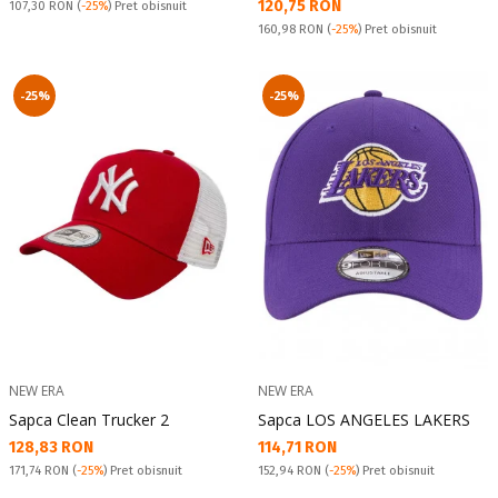
Текуща цена:
120,75 RON
Pret obisnuit:
107,30 RON
(
-25%
) Pret obisnuit
Pret obisnuit:
160,98 RON
(
-25%
) Pret obisnuit
-25%
-25%
NEW ERA
NEW ERA
Sapca Clean Trucker 2
Sapca LOS ANGELES LAKERS
Текуща цена:
Текуща цена:
128,83 RON
114,71 RON
Pret obisnuit:
Pret obisnuit:
171,74 RON
(
-25%
) Pret obisnuit
152,94 RON
(
-25%
) Pret obisnuit