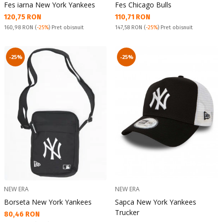
Fes iarna New York Yankees
Fes Chicago Bulls
Текуща цена:
Текуща цена:
120,75 RON
110,71 RON
Pret obisnuit:
Pret obisnuit:
160,98 RON
(
-25%
) Pret obisnuit
147,58 RON
(
-25%
) Pret obisnuit
-25%
-25%
NEW ERA
NEW ERA
Borseta New York Yankees
Sapca New York Yankees
Trucker
Текуща цена:
80,46 RON