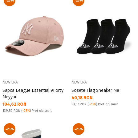
-25%
-25%
NEW ERA
NEW ERA
Sapca League Essential 9Forty
Sosete Flag Sneaker Ne
Neyyan
Текуща цена:
40,18 RON
Текуща цена:
104,62 RON
Pret obisnuit:
53,57 RON
(
-25%
) Pret obisnuit
Pret obisnuit:
139,50 RON
(
-25%
) Pret obisnuit
-25%
-25%