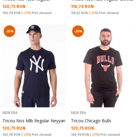
Текуща цена:
Текуща цена:
120,75 RON
116,70 RON
Pret obisnuit:
Pret obisnuit:
160,98 RON
(
-25%
) Pret obisnuit
155,62 RON
(
-25%
) Pret obisnuit
-25%
-25%
NEW ERA
NEW ERA
Tricou Nos Mlb Regular Neyyan
Tricou Chicago Bulls
Текуща цена:
Текуща цена:
120,75 RON
120,75 RON
Pret obisnuit:
Pret obisnuit:
160,98 RON
(
-25%
) Pret obisnuit
160,98 RON
(
-25%
) Pret obisnuit