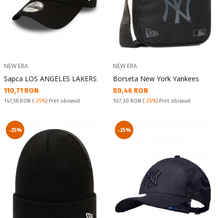
NEW ERA
NEW ERA
Sapca LOS ANGELES LAKERS
Borseta New York Yankees
Текуща цена:
Текуща цена:
110,71 RON
80,46 RON
Pret obisnuit:
Pret obisnuit:
147,58 RON
(
-25%
) Pret obisnuit
107,30 RON
(
-25%
) Pret obisnuit
-25%
-25%