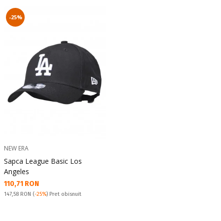
-25%
NEW ERA
Sapca League Basic Los
Angeles
Текуща цена:
110,71 RON
Pret obisnuit:
147,58 RON
(
-25%
) Pret obisnuit