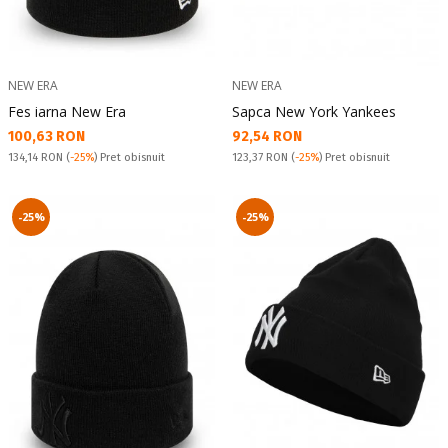
NEW ERA
NEW ERA
Fes iarna New Era
Sapca New York Yankees
Текуща цена:
Текуща цена:
100,63 RON
92,54 RON
Pret obisnuit:
Pret obisnuit:
134,14 RON
(
-25%
) Pret obisnuit
123,37 RON
(
-25%
) Pret obisnuit
-25%
-25%