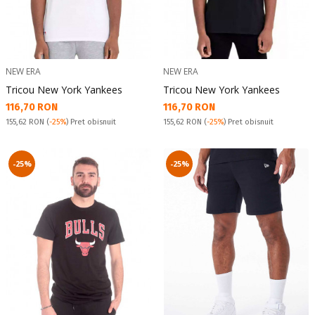
NEW ERA
NEW ERA
Tricou New York Yankees
Tricou New York Yankees
Текуща цена:
Текуща цена:
116,70 RON
116,70 RON
Pret obisnuit:
Pret obisnuit:
155,62 RON
(
-25%
) Pret obisnuit
155,62 RON
(
-25%
) Pret obisnuit
-25%
-25%