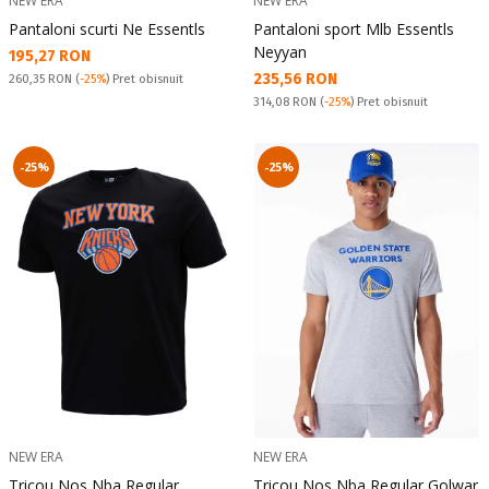
NEW ERA
NEW ERA
Pantaloni scurti Ne Essentls
Pantaloni sport Mlb Essentls
Neyyan
Текуща цена:
195,27 RON
Текуща цена:
235,56 RON
Pret obisnuit:
260,35 RON
(
-25%
) Pret obisnuit
Pret obisnuit:
314,08 RON
(
-25%
) Pret obisnuit
-25%
-25%
NEW ERA
NEW ERA
Tricou Nos Nba Regular
Tricou Nos Nba Regular Golwar