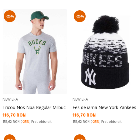
-25%
-25%
NEW ERA
NEW ERA
Tricou Nos Nba Regular Milbuc
Fes de iarna New York Yankees
Текуща цена:
Текуща цена:
116,70 RON
116,70 RON
Pret obisnuit:
Pret obisnuit:
155,62 RON
(
-25%
) Pret obisnuit
155,62 RON
(
-25%
) Pret obisnuit