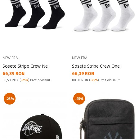
NEW ERA
NEW ERA
Sosete Stripe Crew Ne
Sosete Stripe Crew One
Текуща цена:
Текуща цена:
66,39 RON
66,39 RON
Pret obisnuit:
Pret obisnuit:
88,50 RON
(
-25%
) Pret obisnuit
88,50 RON
(
-25%
) Pret obisnuit
-25%
-25%