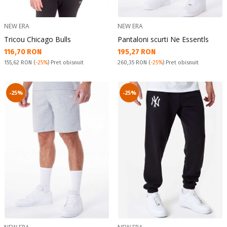
NEW ERA
NEW ERA
Tricou Chicago Bulls
Pantaloni scurti Ne Essentls
Текуща цена:
Текуща цена:
116,70 RON
195,27 RON
Pret obisnuit:
Pret obisnuit:
155,62 RON
(
-25%
) Pret obisnuit
260,35 RON
(
-25%
) Pret obisnuit
-25%
-25%