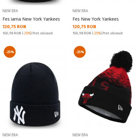
NEW ERA
NEW ERA
Fes iarna New York Yankees
Fes New York Yankees
Текуща цена:
Текуща цена:
120,75 RON
120,75 RON
Pret obisnuit:
Pret obisnuit:
160,98 RON
(
-25%
) Pret obisnuit
160,98 RON
(
-25%
) Pret obisnuit
-25%
-25%
NEW ERA
NEW ERA