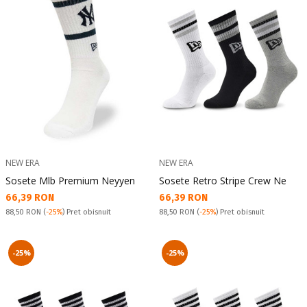
NEW ERA
NEW ERA
Sosete Mlb Premium Neyyen
Sosete Retro Stripe Crew Ne
Текуща цена:
Текуща цена:
66,39 RON
66,39 RON
Pret obisnuit:
Pret obisnuit:
88,50 RON
(
-25%
) Pret obisnuit
88,50 RON
(
-25%
) Pret obisnuit
-25%
-25%