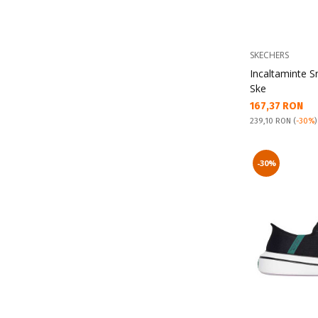
SKECHERS
Incaltaminte S
Ske
Текуща цена:
167,37 RON
Pret obisnuit:
239,10 RON
(
-30%
)
-30%