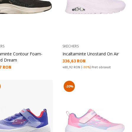
ERS
SKECHERS
taminte Contour Foam-
Incaltaminte Unostand On Air
rd Dream
Текуща цена:
336,63 RON
а цена:
7 RON
Pret obisnuit:
480,92 RON
(
-30%
) Pret obisnuit
-30%