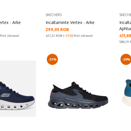
SKECHERS
SKECH
ertex - Arke
Incaltaminte Vertex - Arke
Incalt
Aphtu
Текуща цена:
299,05 RON
Текущ
411,8
Pret obisnuit:
 Pret obisnuit
427,22 RON
(
-30%
) Pret obisnuit
Pret obi
588,39
-31%
-30%