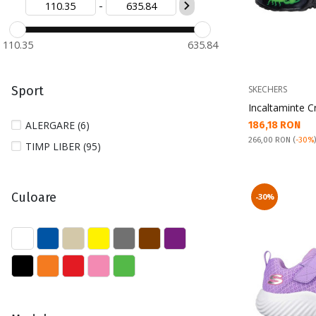
-
36 (18)
37 (11)
110.35
635.84
38 (17)
39 (16)
Sport
SKECHERS
40 (25)
Incaltaminte C
41 (35)
ALERGARE (6)
Текуща цена:
186,18 RON
42 (18)
Pret obisnuit:
266,00 RON
(
-30%
TIMP LIBER (95)
42 1/2 (19)
43 (23)
Culoare
-30%
44 (14)
45 (18)
46 (1)