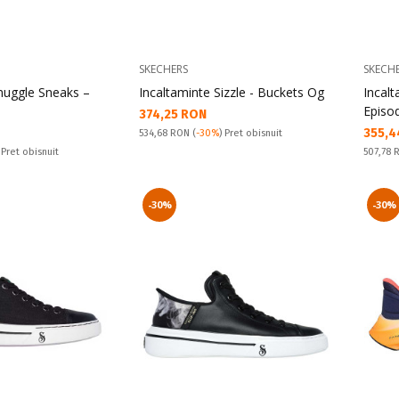
SKECHERS
SKECH
nuggle Sneaks –
Incaltaminte Sizzle - Buckets Og
Incal
Episo
Текуща цена:
374,25 RON
Текущ
355,4
Pret obisnuit:
534,68 RON
(
-30%
) Pret obisnuit
Pret obi
 Pret obisnuit
507,78
-30%
-30%