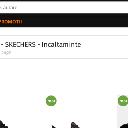
autare
PROMOTII
 - SKECHERS - Incaltaminte
 pagini
NOU
NOU