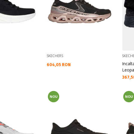
SKECHERS
SKECH
Incalt
Текуща цена:
604,05 RON
Leopa
Текущ
367,5
NOU
NOU