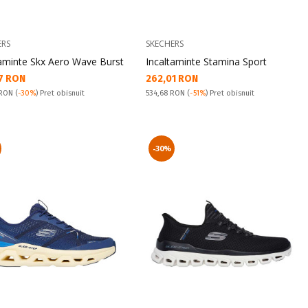
ERS
SKECHERS
taminte Skx Aero Wave Burst
Incaltaminte Stamina Sport
а цена:
Текуща цена:
7 RON
262,01 RON
snuit:
Pret obisnuit:
 RON
(
-30%
) Pret obisnuit
534,68 RON
(
-51%
) Pret obisnuit
-30%