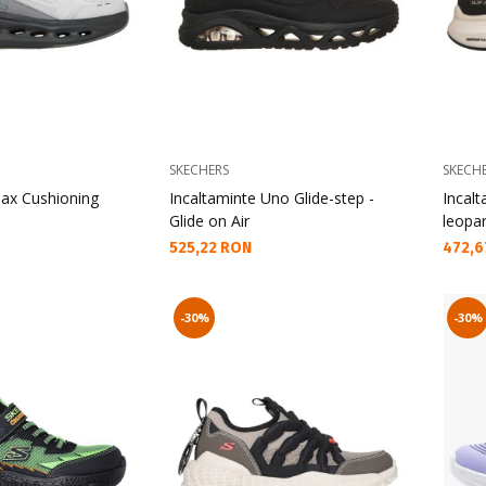
SKECHERS
SKECH
Max Cushioning
Incaltaminte Uno Glide-step -
Incal
Glide on Air
leopa
Текуща цена:
Текущ
525,22 RON
472,6
-30%
-30%