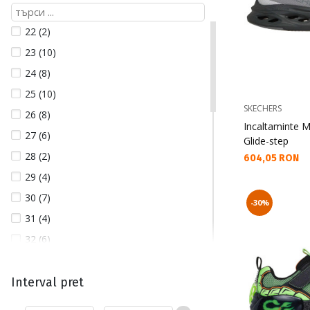
22 (2)
23 (10)
24 (8)
25 (10)
SKECHERS
26 (8)
Incaltaminte 
27 (6)
Glide-step
28 (2)
Текуща цена:
604,05 RON
29 (4)
30 (7)
-30%
31 (4)
32 (6)
33 (7)
34 (8)
Interval pret
35 (7)