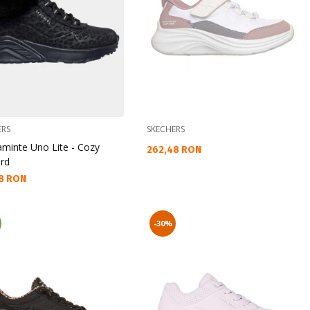
ERS
SKECHERS
aminte Uno Lite - Cozy
Текуща цена:
262,48 RON
rd
а цена:
8 RON
-30%