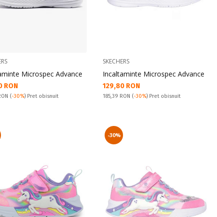
ERS
SKECHERS
taminte Microspec Advance
Incaltaminte Microspec Advance
а цена:
Текуща цена:
0 RON
129,80 RON
snuit:
Pret obisnuit:
 RON
(
-30%
) Pret obisnuit
185,39 RON
(
-30%
) Pret obisnuit
-30%