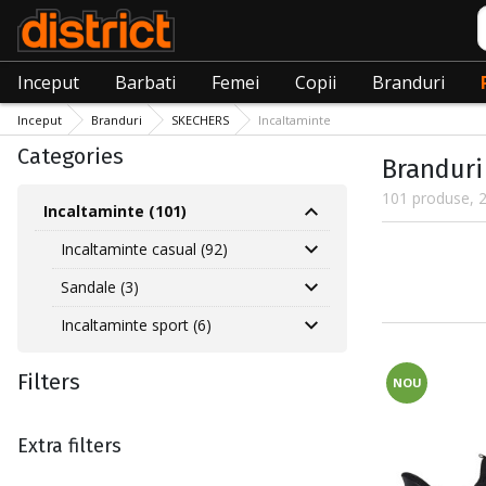
C
Inceput
Barbati
Femei
Copii
Branduri
Inceput
Branduri
SKECHERS
Incaltaminte
Categories
Branduri
101 produse, 2
Incaltaminte (101)
Incaltaminte casual (92)
Sandale (3)
Incaltaminte sport (6)
Filters
NOU
Extra filters