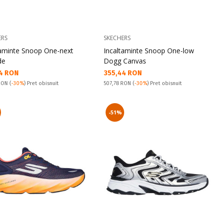
ERS
SKECHERS
taminte Snoop One-next
Incaltaminte Snoop One-low
de
Dogg Canvas
а цена:
Текуща цена:
4 RON
355,44 RON
snuit:
Pret obisnuit:
 RON
(
-30%
) Pret obisnuit
507,78 RON
(
-30%
) Pret obisnuit
-51%