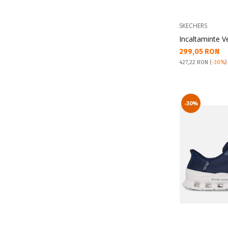
SKECHERS
Incaltaminte V
Текуща цена:
299,05 RON
Pret obisnuit:
427,22 RON
(
-30%
)
-30%