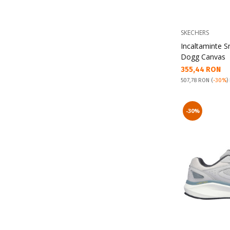
SKECHERS
Incaltaminte 
Dogg Canvas
Текуща цена:
355,44 RON
Pret obisnuit:
507,78 RON
(
-30%
)
-30%