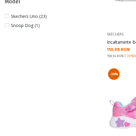
Model
Skechers Uno (23)
Snoop Dog (1)
SKECHERS
Incaltaminte B
Текуща цена:
110,98 RON
Pret obisnuit:
158,54 RON
(
-30%
)
-30%