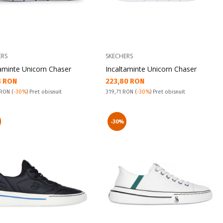
ERS
SKECHERS
taminte Unicorn Chaser
Incaltaminte Unicorn Chaser
а цена:
Текуща цена:
8 RON
223,80 RON
snuit:
Pret obisnuit:
 RON
(
-30%
) Pret obisnuit
319,71 RON
(
-30%
) Pret obisnuit
-30%