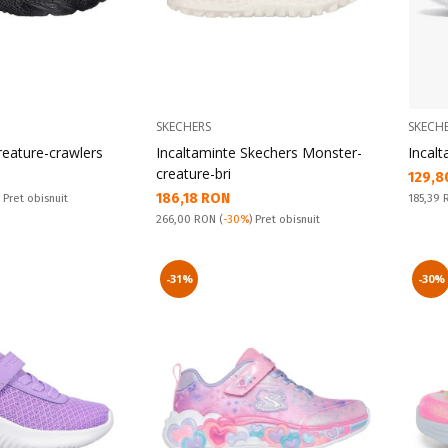
SKECHERS
SKECH
reature-crawlers
Incaltaminte Skechers Monster-
Incal
creature-bri
Текущ
129,8
Текуща цена:
186,18 RON
Pret obi
) Pret obisnuit
185,39
Pret obisnuit:
266,00 RON
(
-30%
) Pret obisnuit
-31%
-30%