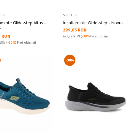
ERS
SKECHERS
aminte Glide-step Altus -
Incaltaminte Glide-step - Noxus
r
Текуща цена:
299,05 RON
а цена:
8 RON
Pret obisnuit:
427,22 RON
(
-30%
) Pret obisnuit
snuit:
 RON
(
-30%
) Pret obisnuit
-30%