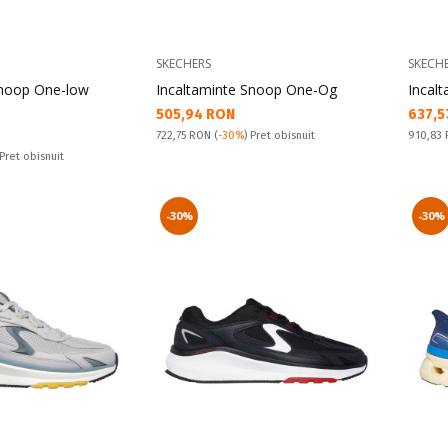
SKECHERS
SKECH
Snoop One-low
Incaltaminte Snoop One-Og
Incal
Текуща цена:
Текущ
505,94 RON
637,5
Pret obisnuit:
Pret obi
722,75 RON
(
-30%
) Pret obisnuit
910,83
 Pret obisnuit
-30%
-30%