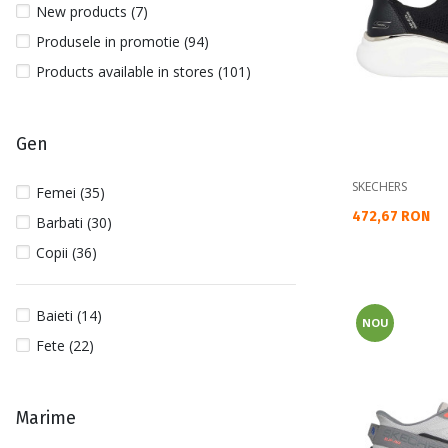
New products (7)
Produsele in promotie (94)
Products available in stores (101)
Gen
SKECHERS
Femei (35)
Текуща цена:
472,67 RON
Barbati (30)
Copii (36)
Baieti (14)
NOU
Fete (22)
Marime