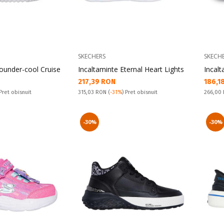
SKECHERS
SKECH
ounder-cool Cruise
Incaltaminte Eternal Heart Lights
Incal
Текуща цена:
Текущ
217,39 RON
186,1
Pret obisnuit:
Pret obi
 Pret obisnuit
315,03 RON
(
-31%
) Pret obisnuit
266,00
-30%
-30%